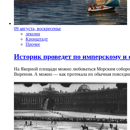
09 августа, воскресенье
лекции
Кронштадт
Прочее
Историк проведет по имперскому и
На Якорной площади можно любоваться Морским собором 
Виреном. А можно — как протекала их обычная повседнев