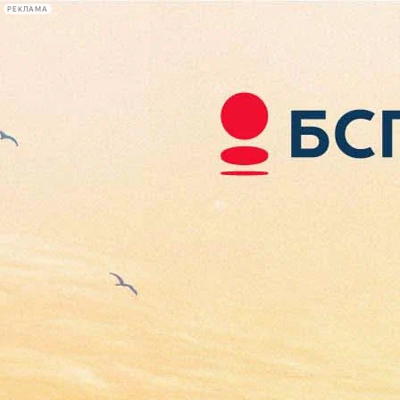
РЕКЛАМА
Афиша Plus
#телегид
Фонтанка.ру
Сегодня:
2026.08.07
02:52
Афиша Plus
кино
спектакли
выставки
концерты
лекции
книги
афиша плюс
новости
+