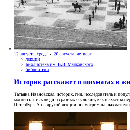
12 августа, среда
-
20 августа, четверг
лекции
Библиотека им. В.В. Маяковского
библиотеки
Историк расскажет о шахматах в ж
Татьяна Ивановская, историк, гид, исследователь и попу
могли сойтись люди из разных сословий, как шахматы пер
Петербург. А на другой лекции посмотрим на шахматную 