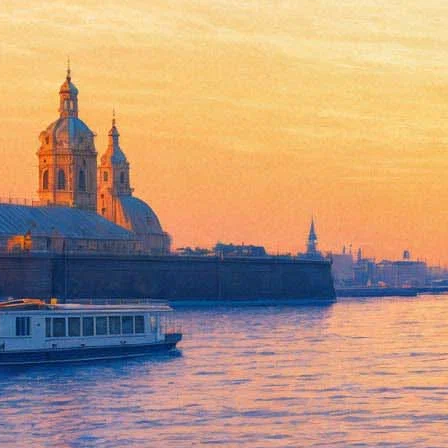
Лекции Михаила Веллера «Люб
Декамерон. От Шекспира до 