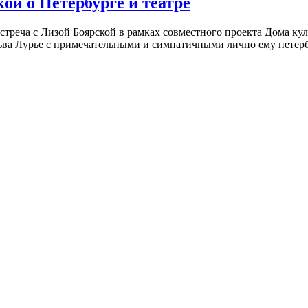
ой о Петербурге и театре
встреча с Лизой Боярской в рамках совместного проекта Дома к
ьва Лурье с примечательными и симпатичными лично ему петербу