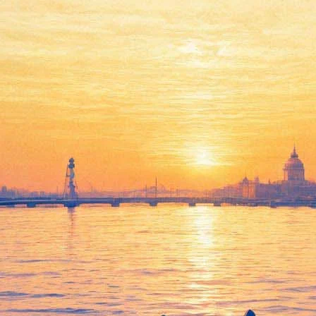
овь и страсть в мировой лите
Наполеона»