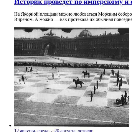
Историк проведет по имперскому и
На Якорной площади можно любоваться Морским собором 
Виреном. А можно — как протекала их обычная повседнев
12 августа, среда
-
20 августа, четверг