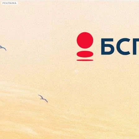
РЕКЛАМА
Афиша Plus
#телегид
Фонтанка.ру
Сегодня:
2026.08.07
02:56
Афиша Plus
кино
спектакли
выставки
концерты
лекции
книги
афиша плюс
новости
+