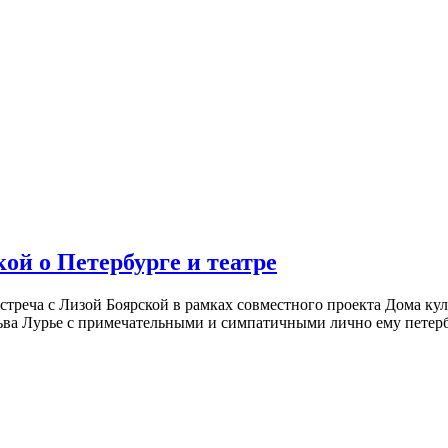
ой о Петербурге и театре
встреча с Лизой Боярской в рамках совместного проекта Дома к
ьва Лурье с примечательными и симпатичными лично ему петербу