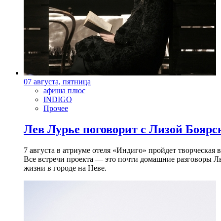
07 августа, пятница
афиша плюс
INDIGO
Прочее
Лев Лурье поговорит с Лизой Боярск
7 августа в атриуме отеля «Индиго» пройдет творческая 
Все встречи проекта — это почти домашние разговоры Л
жизни в городе на Неве.