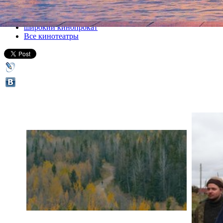
Все кино
широкий кинопрокат
Все кинотеатры