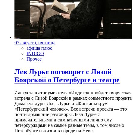
07 августа, пятница
афиша плюс
INDIGO
Прочее
Лев Лурье поговорит с Лизой
Боярской о Петербурге и театре
7 августа в атриуме отеля «Индиго» пройдет творческая
встреча с Лизой Боярской в рамках совместного проекта
Дома культуры Льва Лурье и «Фонтанки.ру»
«Петербургский человек». Все встречи проекта — это
почти домашние разговоры Льва Лурье с
примечательными и симпатичными лично ему
петербуржцами на самые разные темы, в том числе о
Петербурге и жизни в городе на Неве.