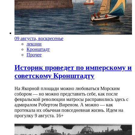
09 августа, воскресенье
лекции
Кронштадт
Прочее
Историк проведет по имперскому и
советскому Кронштадту
На Якорной площади можно любоваться Морским
собором — но можно представить себе, как после
февральской революции матросы расправились здесь с
адмиралом Робертом Виреном. А можно — как
протекала их обычная повседневная жизнь. Идем на
прогулку 9 августа. 16+