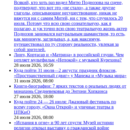
Всякий, кто хоть раз видел Митю Поднозова на сцене,
подтвердит, что вот это «не стало», а также другие
глаголы, описывающие несуществование, никак не
вяжутся ни с самим Митей, ни с тем, что случилось 20
июля. Потому что всю свою сознательную, как я
полагаю, и уж точно всю свою театральную жизнь актер
Поднозов занимался натуральным шаманством, то есть,
как минимум, заглядывал, а, как максимум,
путешествовал по ту сторону реальности, увлекая за
собой зрителей.
Линч, Кортасар и «Матрица» в российской глуши. Чем
цепляет мультфильм «Непокой» с музыкой Курехина?
28 июля 2026,
16:59
Куда пойти 31 июля—2 августа: праздник флоксов,
«Пространственный сдвиг» у Манежа и «Музыка мира»
31 июля 2026,
08:00
Книги-биографии: 7 ярких текстов о реальных людях от
монахинь Средневековья до Энтони Хопкинса
27 июля 2026,
18:00
Куда пойти 24 — 26 июля: Джазовый фестиваль по
всему городу, «Окна Открой» и уличные театры в
ЦПКиО
24 июля 2026,
08:00
«Испания в огне» и 90 лет спустя: Музей истории
религии открыл выставку о гражданской войне