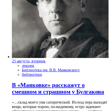
25 августа, вторник
лекции
Библиотека им. В.В. Маяковского
библиотеки
В «Маяковке» расскажут о
смешном и страшном у Булгакова
»…склад моего ума сатирический. Из-под пера выходят
вещи, которые порою, по-видимому, остро задевают