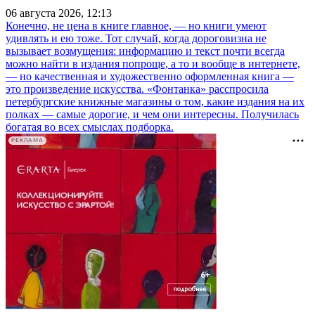
06 августа 2026, 12:13
Конечно, не цена в книге главное, — но книги умеют
удивлять и ею тоже. Тот случай, когда дороговизна не
вызывает возмущения: информацию и текст почти всегда
можно найти в издания попроще, а то и вообще в интернете,
— но качественная и художественно оформленная книга —
это произведение искусства. «Фонтанка» расспросила
петербургские книжные магазины о том, какие издания на их
полках — самые дорогие, и чем они интересны. Получилась
богатая во всех смыслах подборка.
РЕКЛАМА