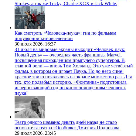
Strokes, а так же Tricky, Charlie XCX и Jack White.
Как смотреть «Человека-паука»: гид по фильмам
популярной киновселенной
30 июля 2026,
16:37
31 июля на мировые экраны выходит «Человек-паук:
Новый день» — очередная часть франшизы Marvel,
посвящённая похождениям прыгучего супергероя. В
главной роли — вновь Том Холланд. Это уже четвёртый
фильм, в котором он играет Паука. Но до него сине-
красное трико появлялось на экране множество раз. Для
тех, кто подзабыл историю, «Фонтанка» подготовила
исчерпывающий гид по киновоплощениям человека-
паука!
Театр одного шамана: девять дней назад не стало
основателя театра «Особняк» Дмитрия Поднозова
29 июля 2026,
23:45