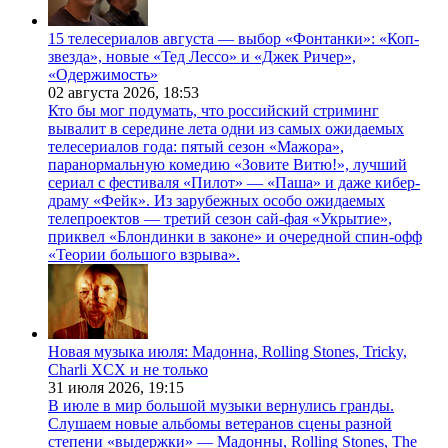
15 телесериалов августа — выбор «Фонтанки»: «Коп-
звезда», новые «Тед Лессо» и «Джек Ричер»,
«Одержимость»
02 августа 2026,
18:53
Кто бы мог подумать, что российский стриминг
вывалит в середине лета одни из самых ожидаемых
телесериалов года: пятый сезон «Мажора»,
паранормальную комедию «Зовите Витю!», лучший
сериал с фестиваля «Пилот» — «Паша» и даже кибер-
драму «Фейк». Из зарубежных особо ожидаемых
телепроектов — третий сезон сай-фая «Укрытие»,
приквел «Блондинки в законе» и очередной спин-офф
«Теории большого взрыва».
Новая музыка июля: Мадонна, Rolling Stones, Tricky,
Charli XCX и не только
31 июля 2026,
19:15
В июле в мир большой музыки вернулись гранды.
Слушаем новые альбомы ветеранов сцены разной
степени «выдержки» — Мадонны, Rolling Stones, The