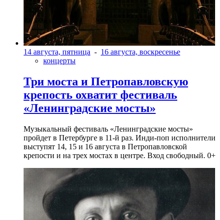
14 августа, пятница
-
16 августа, воскресенье
концерты
Три моста и Петропавловскую
крепость охватит фестиваль
«Ленинградские мосты»
Музыкальный фестиваль «Ленинградские мосты»
пройдет в Петербурге в 11-й раз. Инди-поп исполнители
выступят 14, 15 и 16 августа в Петропавловской
крепости и на трех мостах в центре. Вход свободный. 0+