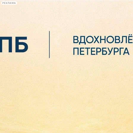
РЕКЛАМА
Афиша Plus
#телегид
Фонтанка.ру
Сегодня:
2026.08.07
07:43
Афиша Plus
кино
спектакли
выставки
концерты
лекции
книги
афиша плюс
новости
+