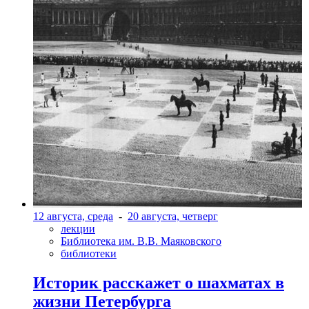
12 августа, среда
-
20 августа, четверг
лекции
Библиотека им. В.В. Маяковского
библиотеки
Историк расскажет о шахматах в
жизни Петербурга