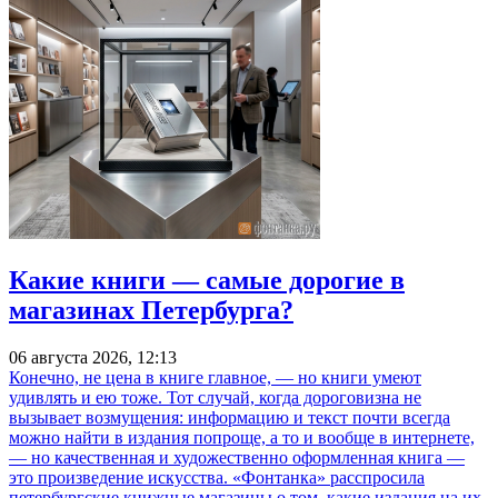
Какие книги — самые дорогие в
магазинах Петербурга?
06 августа 2026, 12:13
Конечно, не цена в книге главное, — но книги умеют
удивлять и ею тоже. Тот случай, когда дороговизна не
вызывает возмущения: информацию и текст почти всегда
можно найти в издания попроще, а то и вообще в интернете,
— но качественная и художественно оформленная книга —
это произведение искусства. «Фонтанка» расспросила
петербургские книжные магазины о том, какие издания на их