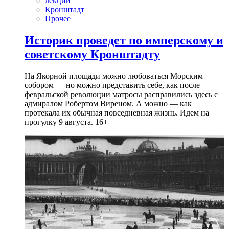
лекции
Кронштадт
Прочее
Историк проведет по имперскому и
советскому Кронштадту
На Якорной площади можно любоваться Морским
собором — но можно представить себе, как после
февральской революции матросы расправились здесь с
адмиралом Робертом Виреном. А можно — как
протекала их обычная повседневная жизнь. Идем на
прогулку 9 августа. 16+