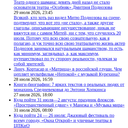
Театр одного шамана: девять дней назад не стало
основателя театра «Особняк» Дмитрия Поднозова
29 июля 2026,
23:45
Всякий, кто хоть раз видел Митю Поднозова на сцене,
подтвердит, что вот это «не стало», а также другие
глаголы, описывающие несуществование, никак не
вяжутся ни с самим Митей, ни с тем, что случилось 20
июля. Потому что всю свою сознательную, как я
полагаю, и уж точно всю свою театральную жизнь актер
Поднозов занимался натуральным шаманством, то есть,
как минимум, заглядывал, а, как максимум,
путешествовал по ту сторону реальности, увлекая за
собой зрителей.
Линч, Кортасар и «Матрица» в российской глуши. Чем
цепляет мультфильм «Непокой» с музыкой Курехина?
28 июля 2026,
16:59
Книги-биографии: 7 ярких текстов о реальных людях от
монахинь Средневековья до Энтони Хопкинса
27 июля 2026,
18:00
Куда пойти 31 июля—2 августа: праздник флоксов,
«Пространственный сдвиг» у Манежа и «Музыка мира»
31 июля 2026,
08:00
Куда пойти 24 — 26 июля: Джазовый фестиваль по
всему городу, «Окна Открой» и уличные театры в
ЦПКиО