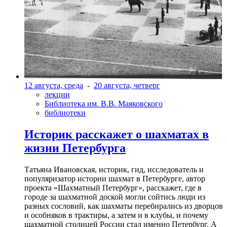
12 августа, среда
-
20 августа, четверг
лекции
Библиотека им. В.В. Маяковского
библиотеки
Историк расскажет о шахматах в
жизни Петербурга
Татьяна Ивановская, историк, гид, исследователь и
популяризатор истории шахмат в Петербурге, автор
проекта «Шахматный Петербург», расскажет, где в
городе за шахматной доской могли сойтись люди из
разных сословий, как шахматы перебирались из дворцов
и особняков в трактиры, а затем и в клубы, и почему
шахматной столицей России стал именно Петербург. А