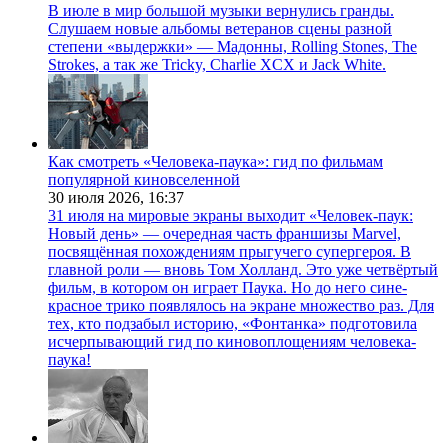
В июле в мир большой музыки вернулись гранды.
Слушаем новые альбомы ветеранов сцены разной
степени «выдержки» — Мадонны, Rolling Stones, The
Strokes, а так же Tricky, Charlie XCX и Jack White.
Как смотреть «Человека-паука»: гид по фильмам
популярной киновселенной
30 июля 2026,
16:37
31 июля на мировые экраны выходит «Человек-паук:
Новый день» — очередная часть франшизы Marvel,
посвящённая похождениям прыгучего супергероя. В
главной роли — вновь Том Холланд. Это уже четвёртый
фильм, в котором он играет Паука. Но до него сине-
красное трико появлялось на экране множество раз. Для
тех, кто подзабыл историю, «Фонтанка» подготовила
исчерпывающий гид по киновоплощениям человека-
паука!