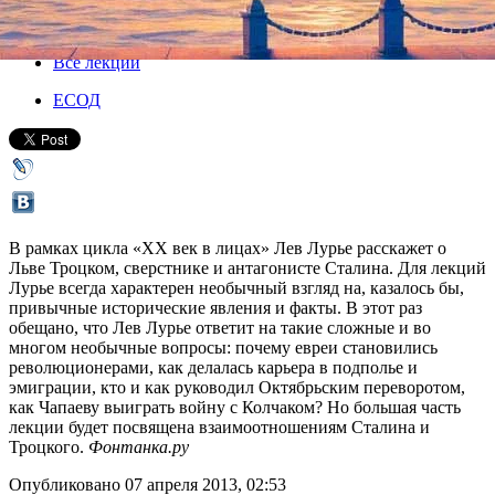
08 апреля 2013, понедельник
,
19.30
Версия для печати
Все лекции
ЕСОД
В рамках цикла «XX век в лицах» Лев Лурье расскажет о
Льве Троцком, сверстнике и антагонисте Сталина. Для лекций
Лурье всегда характерен необычный взгляд на, казалось бы,
привычные исторические явления и факты. В этот раз
обещано, что Лев Лурье ответит на такие сложные и во
многом необычные вопросы: почему евреи становились
революционерами, как делалась карьера в подполье и
эмиграции, кто и как руководил Октябрьским переворотом,
как Чапаеву выиграть войну с Колчаком? Но большая часть
лекции будет посвящена взаимоотношениям Сталина и
Троцкого.
Фонтанка.ру
Опубликовано 07 апреля 2013, 02:53