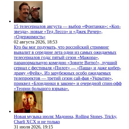
15 телесериалов августа — выбор «Фонтанки»: «Коп-
звезда», новые «Тед Лессо» и «Джек Ричер»,
«Одержимость»
02 августа 2026,
18:53
Кто бы мог подумать, что российский стриминг
вывалит в середине лета одни из самых ожидаемых
телесериалов года: пятый сезон «Мажора»,
паранормальную комедию «Зовите Витю!», лучший
сериал с фестиваля «Пилот» — «Паша» и даже кибер-
драму «Фейк». Из зарубежных особо ожидаемых
телепроектов — третий сезон сай-фая «Укрытие»,
приквел «Блондинки в законе» и очередной спин-офф
«Теории большого взрыва».
Новая музыка июля: Мадонна, Rolling Stones, Tricky,
Charli XCX и не только
31 июля 2026,
19:15