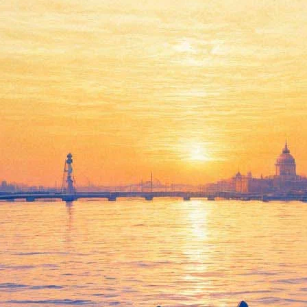
Лекция Льва Лурье «Лев
Троцкий»