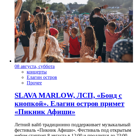
08 августа, суббота
концерты
Елагин остров
Прочее
SLAVA MARLOW, ЛСП, «Бонд с
кнопкой». Елагин остров примет
«Пикник Афиши»
Летний вайб традиционно поддерживает музыкальный
фестиваль «Пикник Афиши». Фестиваль под открытым
небом стартует 8 августа в 12:00 и продлится до 23:00.