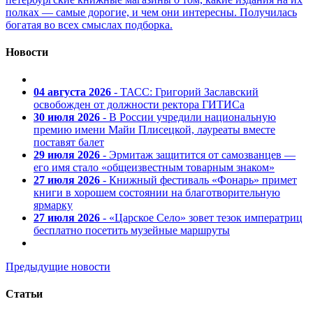
полках — самые дорогие, и чем они интересны. Получилась
богатая во всех смыслах подборка.
Новости
04 августа 2026
- ТАСС: Григорий Заславский
освобожден от должности ректора ГИТИСа
30 июля 2026
- В России учредили национальную
премию имени Майи Плисецкой, лауреаты вместе
поставят балет
29 июля 2026
- Эрмитаж защитится от самозванцев —
его имя стало «общеизвестным товарным знаком»
27 июля 2026
- Книжный фестиваль «Фонарь» примет
книги в хорошем состоянии на благотворительную
ярмарку
27 июля 2026
- «Царское Село» зовет тезок императриц
бесплатно посетить музейные маршруты
Предыдущие новости
Статьи