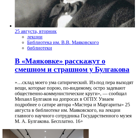
25 августа, вторник
лекции
Библиотека им. В.В. Маяковского
библиотеки
В «Маяковке» расскажут о
смешном и страшном у Булгакова
»…склад моего ума сатирический. Из-под пера выходят
вещи, которые порою, по-видимому, остро задевают
общественно-коммунистические круги», — сообщал
Михаил Булгаков на допросах в ОГПУ. Узнаем
подробнее о сатире автора «Мастера и Маргариты» 25
августа в библиотеке им. Маяковского, на лекции
главного научного сотрудника Государственного музея
М. А. Булгакова. Бесплатно. 16+