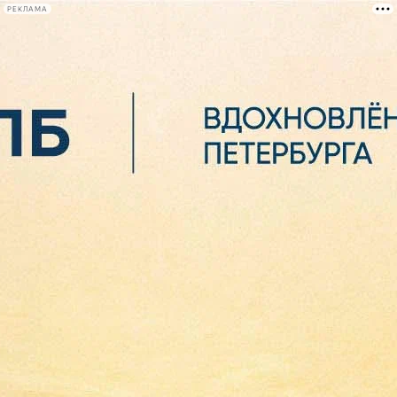
РЕКЛАМА
Афиша Plus
#телегид
Фонтанка.ру
Сегодня:
2026.08.07
00:42
Афиша Plus
кино
спектакли
выставки
концерты
лекции
книги
афиша плюс
новости
+