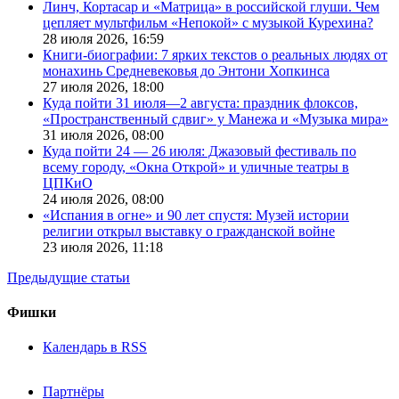
Линч, Кортасар и «Матрица» в российской глуши. Чем
цепляет мультфильм «Непокой» с музыкой Курехина?
28 июля 2026,
16:59
Книги-биографии: 7 ярких текстов о реальных людях от
монахинь Средневековья до Энтони Хопкинса
27 июля 2026,
18:00
Куда пойти 31 июля—2 августа: праздник флоксов,
«Пространственный сдвиг» у Манежа и «Музыка мира»
31 июля 2026,
08:00
Куда пойти 24 — 26 июля: Джазовый фестиваль по
всему городу, «Окна Открой» и уличные театры в
ЦПКиО
24 июля 2026,
08:00
«Испания в огне» и 90 лет спустя: Музей истории
религии открыл выставку о гражданской войне
23 июля 2026,
11:18
Предыдущие статьи
Фишки
Календарь в RSS
Партнёры