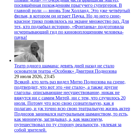
посвящённая похождениям прыгучего супергероя. В
главной роли — вновь Том Холланд. Это уже четвёртый
фильм, в котором он играет Паука. Но до него сине-
красное трико появлялось на экране множество раз. Для
тех, кто подзабыл историю, «Фонтанка» подготовила
исчерпывающий гид по киновоплощениям человека-
паука!
Театр одного шамана: девять дней назад не стало
основателя театра «Особняк» Дмитрия Поднозова
29 июля 2026,
23:45
Всякий, кто хоть раз видел Митю Поднозова на сцене,
подтвердит, что вот это «не стало», а также другие
глаголы, описывающие несуществование, никак не
вяжутся ни с самим Митей, ни с тем, что случилось 20
июля. Потому что всю свою сознательную, как я
полагаю, и уж точно всю свою театральную жизнь актер
Поднозов занимался натуральным шаманством, то есть,
как минимум, заглядывал, а, как максимум,
путешествовал по ту сторону реальности, увлекая за
собой зрителей.