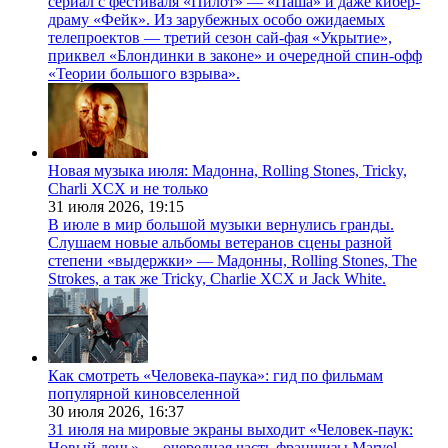
сериал с фестиваля «Пилот» — «Паша» и даже кибер-
драму «Фейк». Из зарубежных особо ожидаемых
телепроектов — третий сезон сай-фая «Укрытие»,
приквел «Блондинки в законе» и очередной спин-офф
«Теории большого взрыва».
Новая музыка июля: Мадонна, Rolling Stones, Tricky,
Charli XCX и не только
31 июля 2026,
19:15
В июле в мир большой музыки вернулись гранды.
Слушаем новые альбомы ветеранов сцены разной
степени «выдержки» — Мадонны, Rolling Stones, The
Strokes, а так же Tricky, Charlie XCX и Jack White.
Как смотреть «Человека-паука»: гид по фильмам
популярной киновселенной
30 июля 2026,
16:37
31 июля на мировые экраны выходит «Человек-паук:
Новый день» — очередная часть франшизы Marvel,