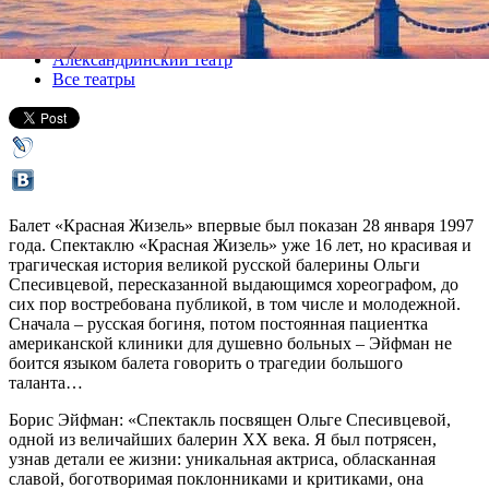
Все спектакли
Александринский театр
Все театры
Балет «Красная Жизель» впервые был показан 28 января 1997
года. Спектаклю «Красная Жизель» уже 16 лет, но красивая и
трагическая история великой русской балерины Ольги
Спесивцевой, пересказанной выдающимся хореографом, до
сих пор востребована публикой, в том числе и молодежной.
Сначала – русская богиня, потом постоянная пациентка
американской клиники для душевно больных – Эйфман не
боится языком балета говорить о трагедии большого
таланта…
Борис Эйфман: «Спектакль посвящен Ольге Спесивцевой,
одной из величайших балерин XX века. Я был потрясен,
узнав детали ее жизни: уникальная актриса, обласканная
славой, боготворимая поклонниками и критиками, она