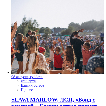
08 августа, суббота
концерты
Елагин остров
Прочее
SLAVA MARLOW, ЛСП, «Бонд с
кнопкой». Елагин остров примет