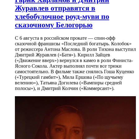
Журавлев отправятся в
хлебобулочное роуд-муви по
сказочному Белогорью
С 6 августа в российском прокате — спин-офф
сказочной франшизы «Последний богатырь. Колобок»
от режиссера Антона Маслова. В роли Тихона выступил
Дмитрий Журавлев («Батя»). Кирилл Зайцев
(«Движение вверх») вернулся в камео в роли Финиста-
Ясного Сокола. Актер выполнял почти все трюки
самостоятельно. В фильме также снялись Гоша Куценко
(«Турецкий гамбит»), Мила Ершова («По щучьему
велению»), Татьяна Догилева («Вампиры средней
полосы»), и Дмитрий Колчин («Коммерсант»).