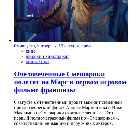
06 августа, четверг
-
19 августа, среда
кино
широкий кинопрокат
кинотеатры
Очеловеченные Смешарики
полетят на Марс в первом игровом
фильме франшизы
6 августа в отечественный прокат выходит семейный
приключенческий фильм Андрея Мармонтова и Ильи
Максимова «Смешарики сквозь вселенные». Это
первый полнометражный фильм по «Смешарикам»,
совместивший анимацию и игру живых актеров.