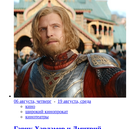
06 августа, четверг
-
19 августа, среда
кино
широкий кинопрокат
кинотеатры
Гарик Харламов и Дмитрий