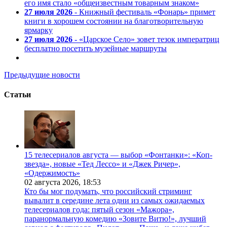
его имя стало «общеизвестным товарным знаком»
27 июля 2026
- Книжный фестиваль «Фонарь» примет
книги в хорошем состоянии на благотворительную
ярмарку
27 июля 2026
- «Царское Село» зовет тезок императриц
бесплатно посетить музейные маршруты
Предыдущие новости
Статьи
15 телесериалов августа — выбор «Фонтанки»: «Коп-
звезда», новые «Тед Лессо» и «Джек Ричер»,
«Одержимость»
02 августа 2026,
18:53
Кто бы мог подумать, что российский стриминг
вывалит в середине лета одни из самых ожидаемых
телесериалов года: пятый сезон «Мажора»,
паранормальную комедию «Зовите Витю!», лучший