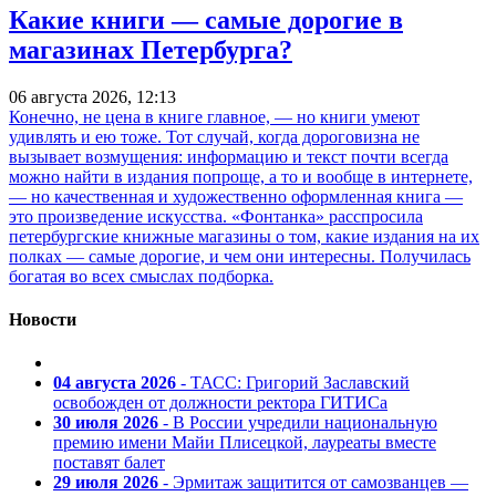
Какие книги — самые дорогие в
магазинах Петербурга?
06 августа 2026, 12:13
Конечно, не цена в книге главное, — но книги умеют
удивлять и ею тоже. Тот случай, когда дороговизна не
вызывает возмущения: информацию и текст почти всегда
можно найти в издания попроще, а то и вообще в интернете,
— но качественная и художественно оформленная книга —
это произведение искусства. «Фонтанка» расспросила
петербургские книжные магазины о том, какие издания на их
полках — самые дорогие, и чем они интересны. Получилась
богатая во всех смыслах подборка.
Новости
04 августа 2026
- ТАСС: Григорий Заславский
освобожден от должности ректора ГИТИСа
30 июля 2026
- В России учредили национальную
премию имени Майи Плисецкой, лауреаты вместе
поставят балет
29 июля 2026
- Эрмитаж защитится от самозванцев —