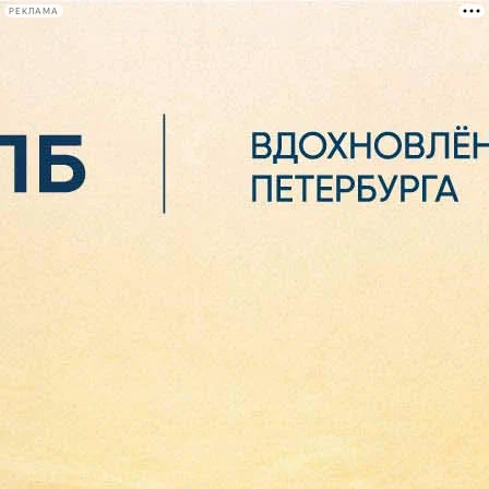
РЕКЛАМА
Афиша Plus
#телегид
Фонтанка.ру
Сегодня:
2026.08.06
15:53
Афиша Plus
кино
спектакли
выставки
концерты
лекции
книги
афиша плюс
новости
+