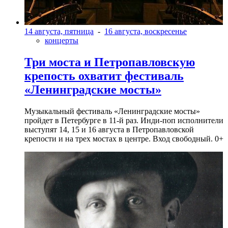
14 августа, пятница
-
16 августа, воскресенье
концерты
Три моста и Петропавловскую
крепость охватит фестиваль
«Ленинградские мосты»
Музыкальный фестиваль «Ленинградские мосты»
пройдет в Петербурге в 11-й раз. Инди-поп исполнители
выступят 14, 15 и 16 августа в Петропавловской
крепости и на трех мостах в центре. Вход свободный. 0+