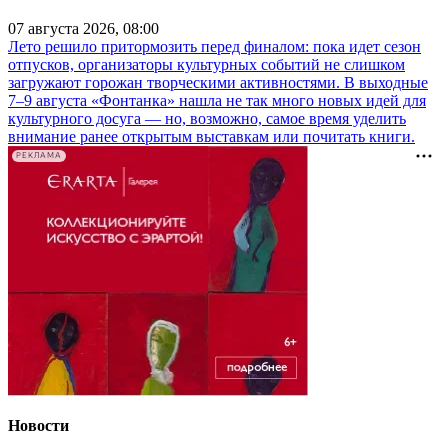
07 августа 2026, 08:00
Лето решило притормозить перед финалом: пока идет сезон
отпусков, организаторы культурных событий не слишком
загружают горожан творческими активностями. В выходные
7–9 августа «Фонтанка» нашла не так много новых идей для
культурного досуга — но, возможно, самое время уделить
внимание ранее открытым выставкам или почитать книги.
РЕКЛАМА
Новости