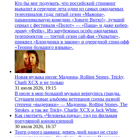
Кто бы мог подумать, что российский стриминг
вывалит в середине лета одни из самых ожидаемых
телесериалов года: пятый сезон «Мажора»,
паранормальную комедию «Зовите Витю!», лучший
сериал с фестиваля «Пилот» — «Паша» и даже кибер-
драму «Фейк». Из зарубежных особо ожидаемых
телепроектов — третий сезон сай-фая «Укрытие»,
приквел «Блондинки в законе» и очередной спин-офф
«Теории большого взрыва».
Новая музыка июля: Мадонна, Rolling Stones, Tricky,
Charli XCX и не только
31 июля 2026,
19:15
В июле в мир большой музыки вернулись гранды.
Слушаем новые альбомы ветеранов сцены разной
степени «выдержки» — Мадонны, Rolling Stones, The
Strokes, а так же Tricky, Charlie XCX и Jack White.
Как смотреть «Человека-паука»: гид по фильмам
популярной киновселенной
30 июля 2026,
16:37
Театр одного шамана: девять дней назад не стало