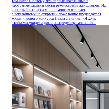
том числе и потому, что первые показанные в
программе фильмы сняты режиссерами-женщинами. Их
яростный взгляд на мир во многом отвечает
высказанному на открытии пожеланию председателя
жюри игрового конкурса Павла Лунгина: «Я хочу,
чтобы мы увидели дикое, непредсказуемое кино».