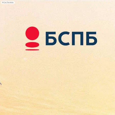
РЕКЛАМА
Афиша Plus
#телегид
Фонтанка.ру
Сегодня:
2026.08.07
18:14
Афиша Plus
кино
спектакли
выставки
концерты
лекции
книги
афиша плюс
новости
+