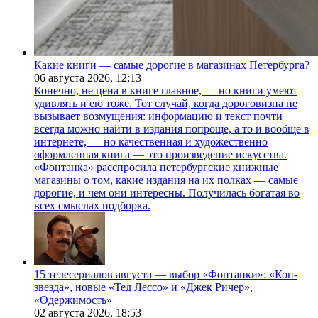
Какие книги — самые дорогие в магазинах Петербурга?
06 августа 2026,
12:13
Конечно, не цена в книге главное, — но книги умеют
удивлять и ею тоже. Тот случай, когда дороговизна не
вызывает возмущения: информацию и текст почти
всегда можно найти в издания попроще, а то и вообще в
интернете, — но качественная и художественно
оформленная книга — это произведение искусства.
«Фонтанка» расспросила петербургские книжные
магазины о том, какие издания на их полках — самые
дорогие, и чем они интересны. Получилась богатая во
всех смыслах подборка.
15 телесериалов августа — выбор «Фонтанки»: «Коп-
звезда», новые «Тед Лессо» и «Джек Ричер»,
«Одержимость»
02 августа 2026,
18:53