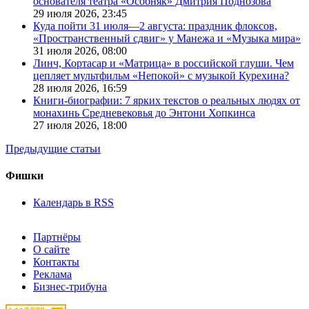
основателя театра «Особняк» Дмитрия Поднозова
29 июля 2026,
23:45
Куда пойти 31 июля—2 августа: праздник флоксов,
«Пространственный сдвиг» у Манежа и «Музыка мира»
31 июля 2026,
08:00
Линч, Кортасар и «Матрица» в российской глуши. Чем
цепляет мультфильм «Непокой» с музыкой Курехина?
28 июля 2026,
16:59
Книги-биографии: 7 ярких текстов о реальных людях от
монахинь Средневековья до Энтони Хопкинса
27 июля 2026,
18:00
Предыдущие статьи
Фишки
Календарь в RSS
Партнёры
О сайте
Контакты
Реклама
Бизнес-трибуна