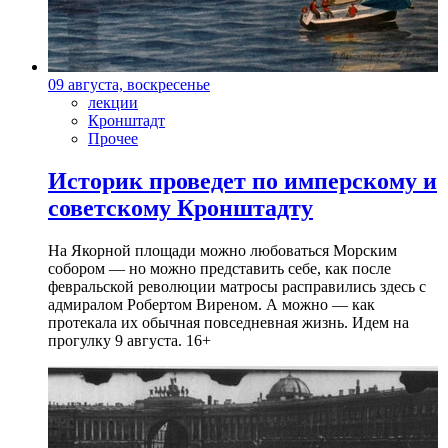
09 августа, воскресенье
лекции
Кронштадт
Прочее
Историк проведет по имперскому и
советскому Кронштадту
На Якорной площади можно любоваться Морским
собором — но можно представить себе, как после
февральской революции матросы расправились здесь с
адмиралом Робертом Виреном. А можно — как
протекала их обычная повседневная жизнь. Идем на
прогулку 9 августа. 16+