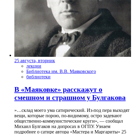
25 августа, вторник
лекции
Библиотека им. В.В. Маяковского
библиотеки
В «Маяковке» расскажут о
смешном и страшном у Булгакова
»…склад моего ума сатирический. Из-под пера выходят
вещи, которые порою, по-видимому, остро задевают
общественно-коммунистические круги», — сообщал
Михаил Булгаков на допросах в ОГПУ. Узнаем
подробнее о сатире автора «Мастера и Маргариты» 25