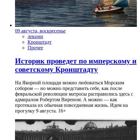
09 августа, воскресенье
лекции
Кронштадт
Прочее
Историк проведет по имперскому и
советскому Кронштадту
На Якорной площади можно любоваться Морским
собором — но можно представить себе, как после
февральской революции матросы расправились здесь с
адмиралом Робертом Виреном. А можно — как
протекала их обычная повседневная жизнь. Идем на
прогулку 9 августа. 16+