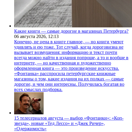
Какие книги — самые дорогие в магазинах Петербурга?
06 августа 2026,
12:13
Конечно, не цена в книге главное, — но книги умеют
удивлять и ею тоже. Тот случай, когда дороговизна не
вызывает возмущения: информацию и текст почти
всегда можно найти в издания попроще, а то и вообще в
интернете, — но качественная и художественно
оформленная книга — это произведение искусства.
«Фонтанка» расспросила петербургские книжные
магазины о том, какие издания на их полках — самые
дорогие, и чем они интересны. Получилась богатая во
всех смыслах подборка.
15 телесериалов августа — выбор «Фонтанки»: «Коп-
звезда», новые «Тед Лессо» и «Джек Ричер»,
«Одержимость»