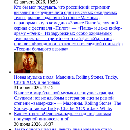
02 августа 2026,
18:53
Кто бы мог подумать, что российский стриминг
вывалит в середине лета одни из самых ожидаемых
телесериалов года: пятый сезон «Мажора»,
паранормальную комедию «Зовите Витю!», лучший
сериал с фестиваля «Пилот» — «Паша» и даже кибер-
драму «Фейк». Из зарубежных особо ожидаемых
телепроектов — третий сезон сай-фая «Укрытие»,
приквел «Блондинки в законе» и очередной спин-офф
«Теории большого взрыва».
Новая музыка июля: Мадонна, Rolling Stones, Tricky,
Charli XCX и не только
31 июля 2026,
19:15
В июле в мир большой музыки вернулись гранды.
Слушаем новые альбомы ветеранов сцены разной
степени «выдержки» — Мадонны, Rolling Stones, The
Strokes, а так же Tricky, Charlie XCX и Jack White.
Как смотреть «Человека-паука»: гид по фильмам
популярной киновселенной
30 июля 2026,
16:37
Театр одного шамана: девять дней назад не стало