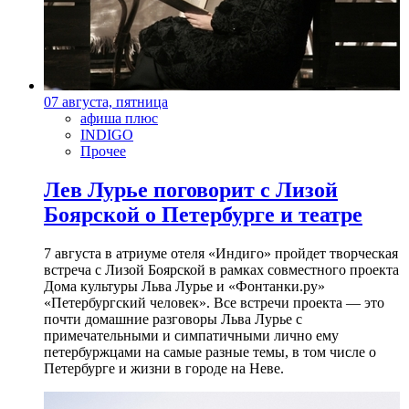
07 августа, пятница
афиша плюс
INDIGO
Прочее
Лев Лурье поговорит с Лизой
Боярской о Петербурге и театре
7 августа в атриуме отеля «Индиго» пройдет творческая
встреча с Лизой Боярской в рамках совместного проекта
Дома культуры Льва Лурье и «Фонтанки.ру»
«Петербургский человек». Все встречи проекта — это
почти домашние разговоры Льва Лурье с
примечательными и симпатичными лично ему
петербуржцами на самые разные темы, в том числе о
Петербурге и жизни в городе на Неве.