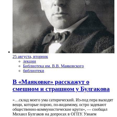
25 августа, вторник
лекции
Библиотека им. В.В. Маяковского
библиотеки
В «Маяковке» расскажут о
смешном и страшном у Булгакова
»…склад моего ума сатирический. Из-под пера выходят
вещи, которые порою, по-видимому, остро задевают
общественно-коммунистические круги», — сообщал
Михаил Булгаков на допросах в ОГПУ. Узнаем