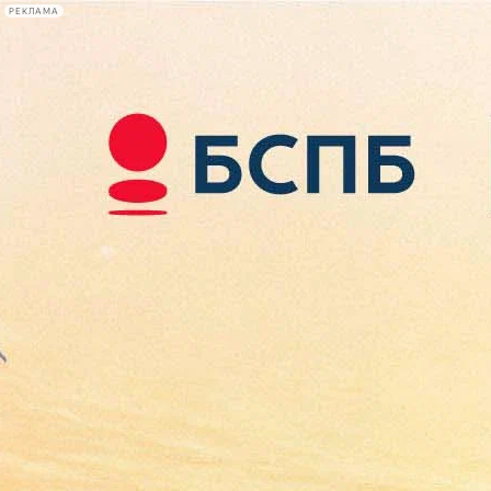
РЕКЛАМА
Афиша Plus
#телегид
Фонтанка.ру
Сегодня:
2026.08.07
18:43
Афиша Plus
кино
спектакли
выставки
концерты
лекции
книги
афиша плюс
новости
+