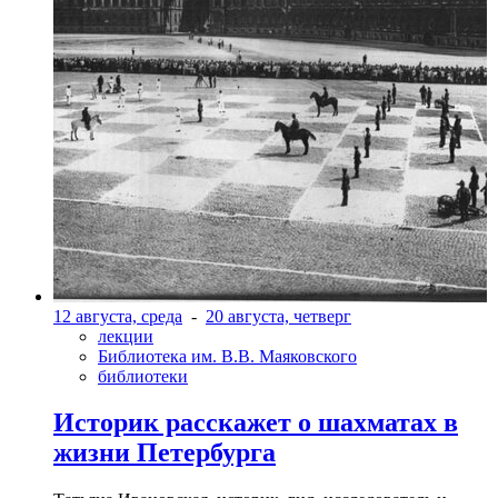
12 августа, среда
-
20 августа, четверг
лекции
Библиотека им. В.В. Маяковского
библиотеки
Историк расскажет о шахматах в
жизни Петербурга