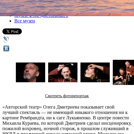
Все спектакли
Музей Ф.М. Достоевского
Все музеи
Смотреть фоторепортаж
«Авторский театр» Олега Дмитриева показывает свой
лучший спектакль — не имеющий никакого отношения ни к
картине Рембрандта, ни к саге Лукьяненко. В центре повести
Михаила Кураева, по которой Дмитриев сделал инсценировку,
пожилой вохровец, ночной сторож, в прошлом служивший в
НКВД и проливший немало невинной крови. Монолог его