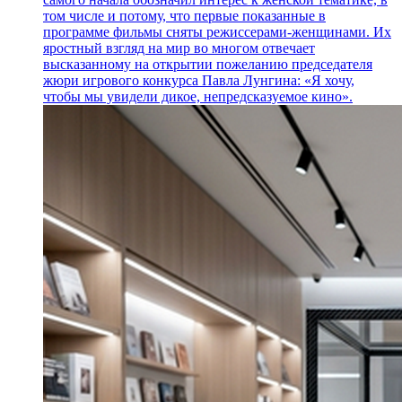
том числе и потому, что первые показанные в
программе фильмы сняты режиссерами-женщинами. Их
яростный взгляд на мир во многом отвечает
высказанному на открытии пожеланию председателя
жюри игрового конкурса Павла Лунгина: «Я хочу,
чтобы мы увидели дикое, непредсказуемое кино».