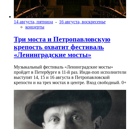
14 августа, пятница
-
16 августа, воскресенье
концерты
Три моста и Петропавловскую
крепость охватит фестиваль
«Ленинградские мосты»
Музыкальный фестиваль «Ленинградские мосты»
пройдет в Петербурге в 11-й раз. Инди-поп исполнители
выступят 14, 15 и 16 августа в Петропавловской
крепости и на трех мостах в центре. Вход свободный. 0+