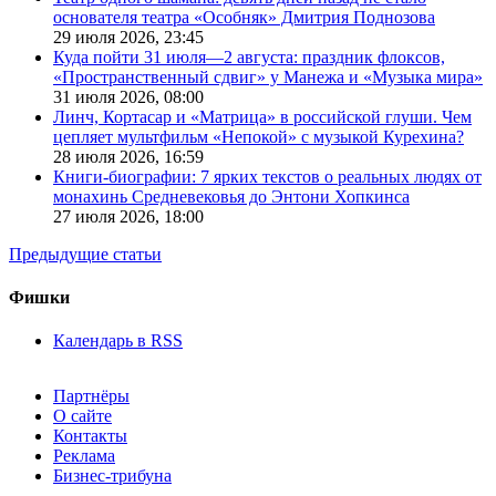
основателя театра «Особняк» Дмитрия Поднозова
29 июля 2026,
23:45
Куда пойти 31 июля—2 августа: праздник флоксов,
«Пространственный сдвиг» у Манежа и «Музыка мира»
31 июля 2026,
08:00
Линч, Кортасар и «Матрица» в российской глуши. Чем
цепляет мультфильм «Непокой» с музыкой Курехина?
28 июля 2026,
16:59
Книги-биографии: 7 ярких текстов о реальных людях от
монахинь Средневековья до Энтони Хопкинса
27 июля 2026,
18:00
Предыдущие статьи
Фишки
Календарь в RSS
Партнёры
О сайте
Контакты
Реклама
Бизнес-трибуна