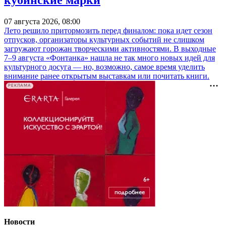
07 августа 2026, 08:00
Лето решило притормозить перед финалом: пока идет сезон
отпусков, организаторы культурных событий не слишком
загружают горожан творческими активностями. В выходные
7–9 августа «Фонтанка» нашла не так много новых идей для
культурного досуга — но, возможно, самое время уделить
внимание ранее открытым выставкам или почитать книги.
РЕКЛАМА
Новости