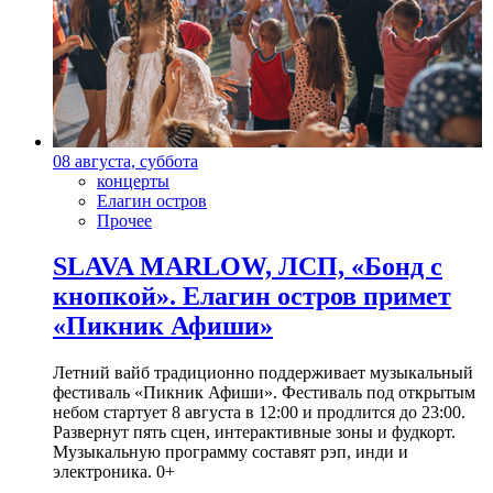
08 августа, суббота
концерты
Елагин остров
Прочее
SLAVA MARLOW, ЛСП, «Бонд с
кнопкой». Елагин остров примет
«Пикник Афиши»
Летний вайб традиционно поддерживает музыкальный
фестиваль «Пикник Афиши». Фестиваль под открытым
небом стартует 8 августа в 12:00 и продлится до 23:00.
Развернут пять сцен, интерактивные зоны и фудкорт.
Музыкальную программу составят рэп, инди и
электроника. 0+