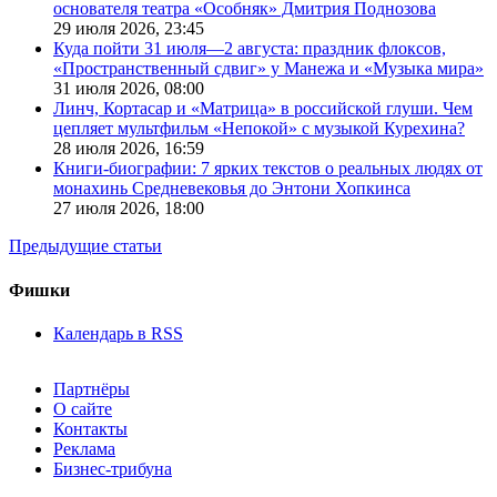
основателя театра «Особняк» Дмитрия Поднозова
29 июля 2026,
23:45
Куда пойти 31 июля—2 августа: праздник флоксов,
«Пространственный сдвиг» у Манежа и «Музыка мира»
31 июля 2026,
08:00
Линч, Кортасар и «Матрица» в российской глуши. Чем
цепляет мультфильм «Непокой» с музыкой Курехина?
28 июля 2026,
16:59
Книги-биографии: 7 ярких текстов о реальных людях от
монахинь Средневековья до Энтони Хопкинса
27 июля 2026,
18:00
Предыдущие статьи
Фишки
Календарь в RSS
Партнёры
О сайте
Контакты
Реклама
Бизнес-трибуна