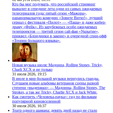
Кто бы мог подумать, что российский стриминг
вывалит в середине лета одни из самых ожидаемых
телесериалов года: пятый сезон «Мажора»,
паранормальную комедию «Зовите Витю!», лучший
сериал с фестиваля «Пилот» — «Паша» и даже кибер-
драму «Фейк». Из зарубежных особо ожидаемых
телепроектов — третий сезон сай-фая «Укрытие»,
приквел «Блондинки в законе» и очередной спин-офф
«Теории большого взрыва».
Новая музыка июля: Мадонна, Rolling Stones, Tricky,
Charli XCX и не только
31 июля 2026,
19:15
В июле в мир большой музыки вернулись гранды.
Слушаем новые альбомы ветеранов сцены разной
степени «выдержки» — Мадонны, Rolling Stones, The
Strokes, а так же Tricky, Charlie XCX и Jack White.
Как смотреть «Человека-паука»: гид по фильмам
популярной киновселенной
30 июля 2026,
16:37
Театр одного шамана: девять дней назад не стало