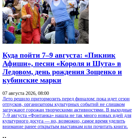
Куда пойти 7–9 августа: «Пикник
Афиши», песни «Короля и Шута» в
Ледовом, день рождения Зощенко и
кубинские марки
07 августа 2026, 08:00
Лето решило притормозить перед финалом: пока идет сезон
отпусков, организаторы культурных событий не слишком
загружают горожан творческими активностями. В выходные
7–9 августа «Фонтанка» нашла не так много новых идей для
культурного досуга — но, возможно, самое время уделить
внимание ранее открытым выставкам или почитать книги.