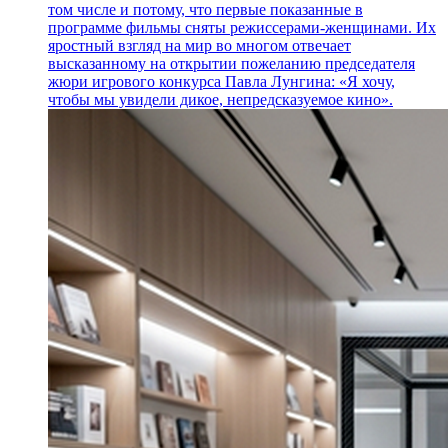
том числе и потому, что первые показанные в
программе фильмы сняты режиссерами-женщинами. Их
яростный взгляд на мир во многом отвечает
высказанному на открытии пожеланию председателя
жюри игрового конкурса Павла Лунгина: «Я хочу,
чтобы мы увидели дикое, непредсказуемое кино».