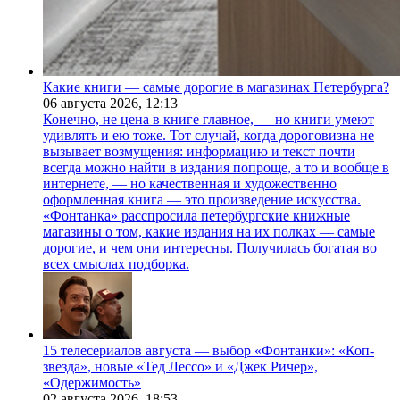
Какие книги — самые дорогие в магазинах Петербурга?
06 августа 2026,
12:13
Конечно, не цена в книге главное, — но книги умеют
удивлять и ею тоже. Тот случай, когда дороговизна не
вызывает возмущения: информацию и текст почти
всегда можно найти в издания попроще, а то и вообще в
интернете, — но качественная и художественно
оформленная книга — это произведение искусства.
«Фонтанка» расспросила петербургские книжные
магазины о том, какие издания на их полках — самые
дорогие, и чем они интересны. Получилась богатая во
всех смыслах подборка.
15 телесериалов августа — выбор «Фонтанки»: «Коп-
звезда», новые «Тед Лессо» и «Джек Ричер»,
«Одержимость»
02 августа 2026,
18:53