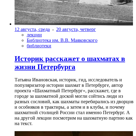
12 августа, среда
-
20 августа, четверг
лекции
Библиотека им. В.В. Маяковского
библиотеки
Историк расскажет о шахматах в
жизни Петербурга
Татьяна Ивановская, историк, гид, исследователь и
популяризатор истории шахмат в Петербурге, автор
проекта «Шахматный Петербург», расскажет, где в
городе за шахматной доской могли сойтись люди из
разных сословий, как шахматы перебирались из дворцов
и особняков в трактиры, а затем и в клубы, и почему
шахматной столицей России стал именно Петербург. А
на другой лекции посмотрим на шахматную партию как
на текст.