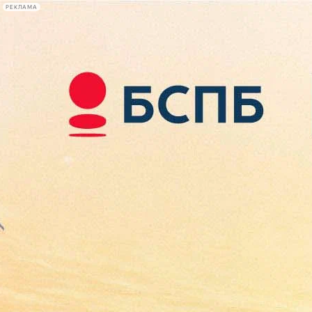
РЕКЛАМА
Афиша Plus
#телегид
Фонтанка.ру
Сегодня:
2026.08.07
15:52
Афиша Plus
кино
спектакли
выставки
концерты
лекции
книги
афиша плюс
новости
+