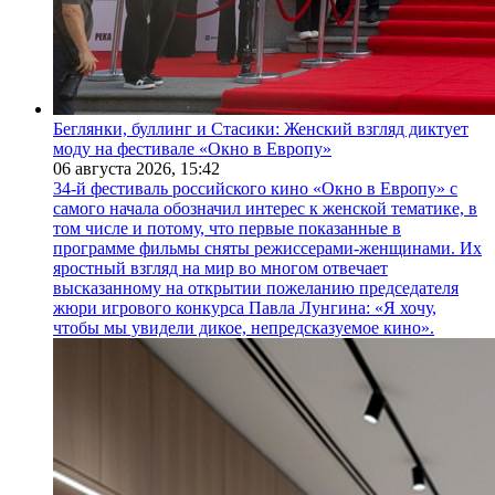
Беглянки, буллинг и Стасики: Женский взгляд диктует
моду на фестивале «Окно в Европу»
06 августа 2026,
15:42
34-й фестиваль российского кино «Окно в Европу» с
самого начала обозначил интерес к женской тематике, в
том числе и потому, что первые показанные в
программе фильмы сняты режиссерами-женщинами. Их
яростный взгляд на мир во многом отвечает
высказанному на открытии пожеланию председателя
жюри игрового конкурса Павла Лунгина: «Я хочу,
чтобы мы увидели дикое, непредсказуемое кино».