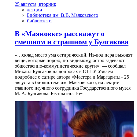
25 августа, вторник
лекции
Библиотека им. В.В. Маяковского
библиотеки
В «Маяковке» расскажут о
смешном и страшном у Булгакова
»…склад моего ума сатирический. Из-под пера выходят
вещи, которые порою, по-видимому, остро задевают
общественно-коммунистические круги», — сообщал
Михаил Булгаков на допросах в ОГПУ. Узнаем
подробнее о сатире автора «Мастера и Маргариты» 25
августа в библиотеке им. Маяковского, на лекции
главного научного сотрудника Государственного музея
М. А. Булгакова. Бесплатно. 16+