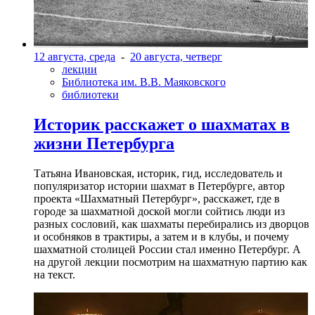
12 августа, среда
-
20 августа, четверг
лекции
Библиотека им. В.В. Маяковского
библиотеки
Историк расскажет о шахматах в
жизни Петербурга
Татьяна Ивановская, историк, гид, исследователь и
популяризатор истории шахмат в Петербурге, автор
проекта «Шахматный Петербург», расскажет, где в
городе за шахматной доской могли сойтись люди из
разных сословий, как шахматы перебирались из дворцов
и особняков в трактиры, а затем и в клубы, и почему
шахматной столицей России стал именно Петербург. А
на другой лекции посмотрим на шахматную партию как
на текст.