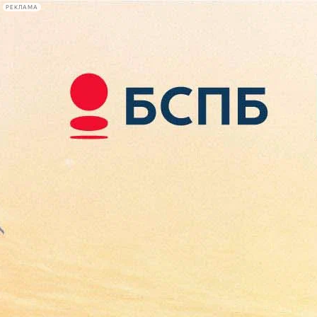
РЕКЛАМА
Афиша Plus
#телегид
Фонтанка.ру
Сегодня:
2026.08.08
20:52
Афиша Plus
кино
спектакли
выставки
концерты
лекции
книги
афиша плюс
новости
+