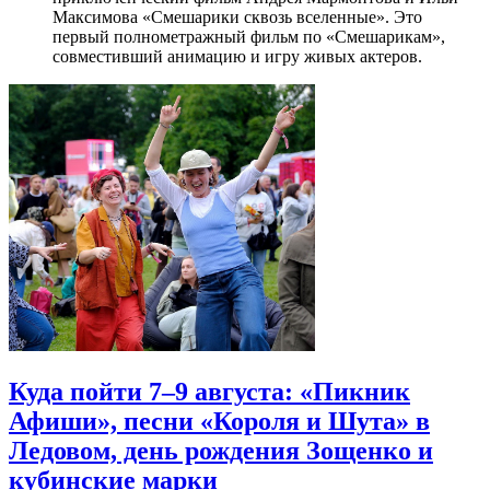
Максимова «Смешарики сквозь вселенные». Это
первый полнометражный фильм по «Смешарикам»,
совместивший анимацию и игру живых актеров.
Куда пойти 7–9 августа: «Пикник
Афиши», песни «Короля и Шута» в
Ледовом, день рождения Зощенко и
кубинские марки