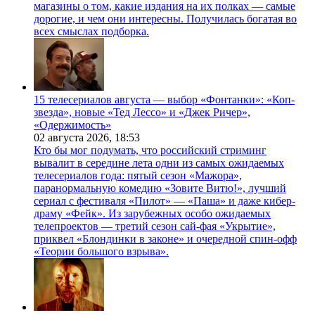
магазины о том, какие издания на их полках — самые
дорогие, и чем они интересны. Получилась богатая во
всех смыслах подборка.
15 телесериалов августа — выбор «Фонтанки»: «Коп-
звезда», новые «Тед Лессо» и «Джек Ричер»,
«Одержимость»
02 августа 2026,
18:53
Кто бы мог подумать, что российский стриминг
вывалит в середине лета одни из самых ожидаемых
телесериалов года: пятый сезон «Мажора»,
паранормальную комедию «Зовите Витю!», лучший
сериал с фестиваля «Пилот» — «Паша» и даже кибер-
драму «Фейк». Из зарубежных особо ожидаемых
телепроектов — третий сезон сай-фая «Укрытие»,
приквел «Блондинки в законе» и очередной спин-офф
«Теории большого взрыва».