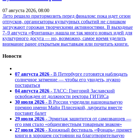
07 августа 2026, 08:00
Лето решило притормозить перед финалом: пока идет сезон
отпусков, организаторы культурных событий не слишком
загружают горожан творческими активностями. В выходные
7–9 августа «Фонтанка» нашла не так много новых идей для
культурного досуга — но, возможно, самое время уделить
внимание ранее открытым выставкам или почитать книги.
Новости
07 августа 2026
- В Петербурге готовятся наблюдать
солнечное затмение — чтобы его увидеть, нужно
постараться
04 августа 2026
- ТАСС: Григорий Заславский
освобожден от должности ректора ГИТИСа
30 июля 2026
- В России учредили национальную
премию имени Майи Плисецкой, лауреаты вместе
поставят балет
29 июля 2026
- Эрмитаж защитится от самозванцев —
его имя стало «общеизвестным товарным знаком»
27 июля 2026
- Книжный фестиваль «Фонарь» примет
книги в хорошем состоянии на благотворительную