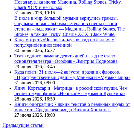
Новая музыка июля: Мадонна, Rolling Stones, Tricky,
Charli XCX и не только
31 июля 2026,
19:15
В июле в мир большой музыки вернулись гранды.
Слушаем новые альбомы ветеранов сцены разной
степени «выдержки» — Мадонны, Rolling Stones, The
Strokes, а так же Tricky, Charlie XCX и Jack White.
Как смотреть «Человека-паука»: гид по фильмам
популярной киновселенной
30 июля 2026,
16:37
Театр одного шамана: девять дней назад не стало
основателя театра «Особняк» Дмитрия Поднозова
29 июля 2026,
23:45
Куда пойти 31 июля—2 августа: праздник флоксов,
«Пространственный сдвиг» у Манежа и «Музыка мира»
31 июля 2026,
08:00
Линч, Кортасар и «Матрица» в российской глуши. Чем
цепляет мультфильм «Непокой» с музыкой Курехина?
28 июля 2026,
16:59
Книги-биографии: 7 ярких текстов о реальных людях от
монахинь Средневековья до Энтони Хопкинса
27 июля 2026,
18:00
Предыдущие статьи