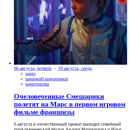
06 августа, четверг
-
19 августа, среда
кино
широкий кинопрокат
кинотеатры
Очеловеченные Смешарики
полетят на Марс в первом игровом
фильме франшизы
6 августа в отечественный прокат выходит семейный
приключенческий фильм Андрея Мармонтова и Ильи