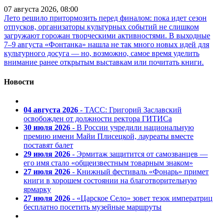
07 августа 2026, 08:00
Лето решило притормозить перед финалом: пока идет сезон
отпусков, организаторы культурных событий не слишком
загружают горожан творческими активностями. В выходные
7–9 августа «Фонтанка» нашла не так много новых идей для
культурного досуга — но, возможно, самое время уделить
внимание ранее открытым выставкам или почитать книги.
Новости
04 августа 2026
- ТАСС: Григорий Заславский
освобожден от должности ректора ГИТИСа
30 июля 2026
- В России учредили национальную
премию имени Майи Плисецкой, лауреаты вместе
поставят балет
29 июля 2026
- Эрмитаж защитится от самозванцев —
его имя стало «общеизвестным товарным знаком»
27 июля 2026
- Книжный фестиваль «Фонарь» примет
книги в хорошем состоянии на благотворительную
ярмарку
27 июля 2026
- «Царское Село» зовет тезок императриц
бесплатно посетить музейные маршруты