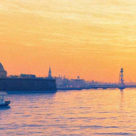
Гастроли симфонического
оркестра Баварского радио
под управлением Мариса