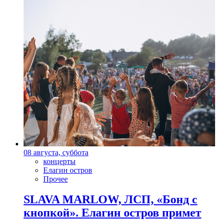
08 августа, суббота
концерты
Елагин остров
Прочее
SLAVA MARLOW, ЛСП, «Бонд с
кнопкой». Елагин остров примет