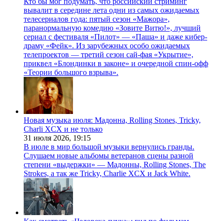
Кто бы мог подумать, что российский стриминг
вывалит в середине лета одни из самых ожидаемых
телесериалов года: пятый сезон «Мажора»,
паранормальную комедию «Зовите Витю!», лучший
сериал с фестиваля «Пилот» — «Паша» и даже кибер-
драму «Фейк». Из зарубежных особо ожидаемых
телепроектов — третий сезон сай-фая «Укрытие»,
приквел «Блондинки в законе» и очередной спин-офф
«Теории большого взрыва».
Новая музыка июля: Мадонна, Rolling Stones, Tricky,
Charli XCX и не только
31 июля 2026,
19:15
В июле в мир большой музыки вернулись гранды.
Слушаем новые альбомы ветеранов сцены разной
степени «выдержки» — Мадонны, Rolling Stones, The
Strokes, а так же Tricky, Charlie XCX и Jack White.