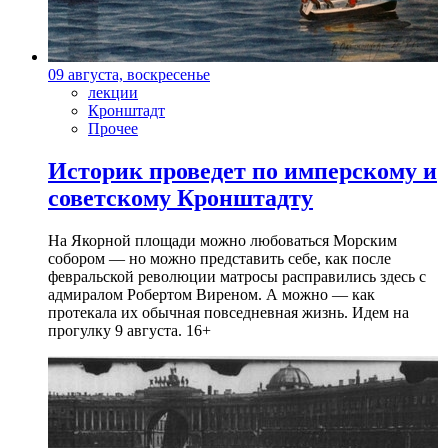
09 августа, воскресенье
лекции
Кронштадт
Прочее
Историк проведет по имперскому и
советскому Кронштадту
На Якорной площади можно любоваться Морским
собором — но можно представить себе, как после
февральской революции матросы расправились здесь с
адмиралом Робертом Виреном. А можно — как
протекала их обычная повседневная жизнь. Идем на
прогулку 9 августа. 16+