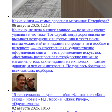
Какие книги — самые дорогие в магазинах Петербурга?
06 августа 2026,
12:13
Конечно, не цена в книге главное, — но книги умеют
удивлять и ею тоже. Тот случай, когда дороговизна не
вызывает возмущения: информацию и текст почти
всегда можно найти в издания попроще, а то и вообще в
интернете, — но качественная и художественно
оформленная книга — это произведение искусства.
«Фонтанка» расспросила петербургские книжные
магазины о том, какие издания на их полках — самые
дорогие, и чем они интересны. Получилась богатая во
всех смыслах подборка.
15 телесериалов августа — выбор «Фонтанки»: «Коп-
звезда», новые «Тед Лессо» и «Джек Ричер»,
«Одержимость»
02 августа 2026,
18:53