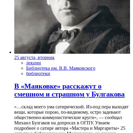
25 августа, вторник
лекции
Библиотека им. В.В. Маяковского
библиотеки
В «Маяковке» расскажут о
смешном и страшном у Булгакова
»…склад моего ума сатирический. Из-под пера выходят
вещи, которые порою, по-видимому, остро задевают
общественно-коммунистические круги», — сообщал
Михаил Булгаков на допросах в ОГПУ. Узнаем
подробнее о сатире автора «Мастера и Маргариты» 25