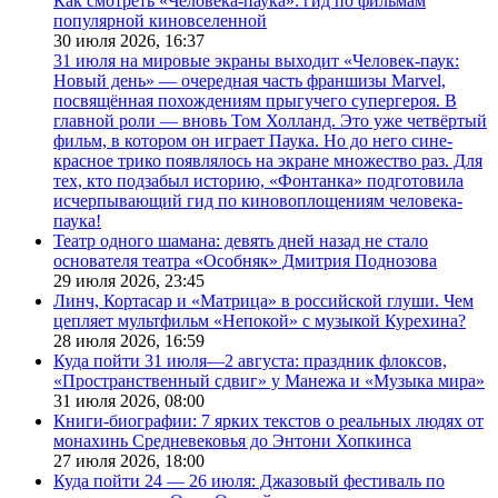
Как смотреть «Человека-паука»: гид по фильмам
популярной киновселенной
30 июля 2026,
16:37
31 июля на мировые экраны выходит «Человек-паук:
Новый день» — очередная часть франшизы Marvel,
посвящённая похождениям прыгучего супергероя. В
главной роли — вновь Том Холланд. Это уже четвёртый
фильм, в котором он играет Паука. Но до него сине-
красное трико появлялось на экране множество раз. Для
тех, кто подзабыл историю, «Фонтанка» подготовила
исчерпывающий гид по киновоплощениям человека-
паука!
Театр одного шамана: девять дней назад не стало
основателя театра «Особняк» Дмитрия Поднозова
29 июля 2026,
23:45
Линч, Кортасар и «Матрица» в российской глуши. Чем
цепляет мультфильм «Непокой» с музыкой Курехина?
28 июля 2026,
16:59
Куда пойти 31 июля—2 августа: праздник флоксов,
«Пространственный сдвиг» у Манежа и «Музыка мира»
31 июля 2026,
08:00
Книги-биографии: 7 ярких текстов о реальных людях от
монахинь Средневековья до Энтони Хопкинса
27 июля 2026,
18:00
Куда пойти 24 — 26 июля: Джазовый фестиваль по