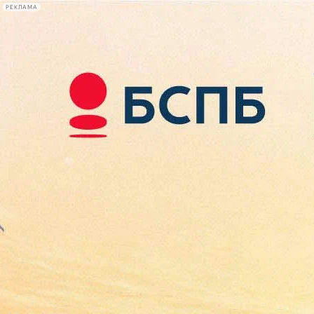
РЕКЛАМА
Афиша Plus
#телегид
Фонтанка.ру
Сегодня:
2026.08.07
10:40
Афиша Plus
кино
спектакли
выставки
концерты
лекции
книги
афиша плюс
новости
+