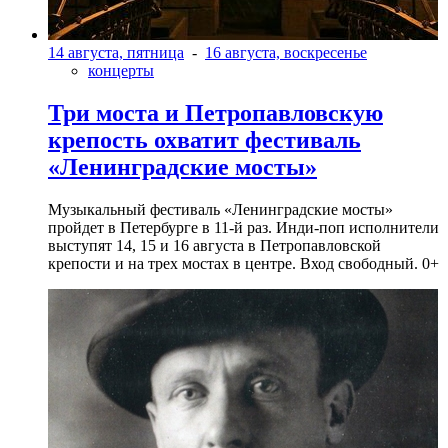
14 августа, пятница
-
16 августа, воскресенье
концерты
Три моста и Петропавловскую
крепость охватит фестиваль
«Ленинградские мосты»
Музыкальный фестиваль «Ленинградские мосты»
пройдет в Петербурге в 11-й раз. Инди-поп исполнители
выступят 14, 15 и 16 августа в Петропавловской
крепости и на трех мостах в центре. Вход свободный. 0+