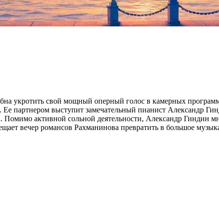
обна укротить свой мощный оперный голос в камерных программ
е партнером выступит замечательный пианист Александр Гиндин
а. Помимо активной сольной деятельности, Александр Гиндин мн
бещает вечер романсов Рахманинова превратить в большое музык