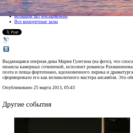
Все концерты
Большой зал Филармонии
Все концертные залы
Выдающаяся оперная дива Мария Гулегина (на фото), что спос
нюансы камерных сочинений, исполнит романсы Рахманинова. Е
поэта и певца фортепиано, вдохновенного лирика и драматург
сформировало его как великолепного мастера ансамбля. Это о
Опубликовано 25 марта 2013, 05:43
Другие события