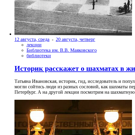
12 августа, среда
-
20 августа, четверг
лекции
Библиотека им. В.В. Маяковского
библиотеки
Историк расскажет о шахматах в ж
Татьяна Ивановская, историк, гид, исследователь и попу
могли сойтись люди из разных сословий, как шахматы пер
Петербург. А на другой лекции посмотрим на шахматную 