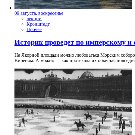
09 августа, воскресенье
лекции
Кронштадт
Прочее
Историк проведет по имперскому и
На Якорной площади можно любоваться Морским собором 
Виреном. А можно — как протекала их обычная повседнев