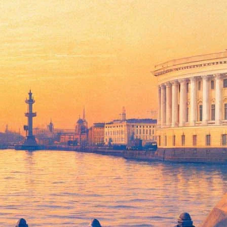
др Гиндин (фортепиано)