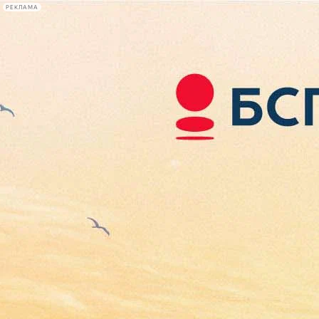
РЕКЛАМА
Афиша Plus
#телегид
Фонтанка.ру
Сегодня:
2026.08.07
18:14
Афиша Plus
кино
спектакли
выставки
концерты
лекции
книги
афиша плюс
новости
+