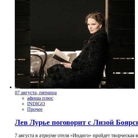
07 августа, пятница
афиша плюс
INDIGO
Прочее
Лев Лурье поговорит с Лизой Боярск
7 августа в атриуме отеля «Индиго» пройдет творческая 