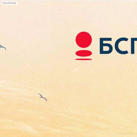
РЕКЛАМА
Афиша Plus
#телегид
Фонтанка.ру
Сегодня:
2026.08.07
00:53
Афиша Plus
кино
спектакли
выставки
концерты
лекции
книги
афиша плюс
новости
+