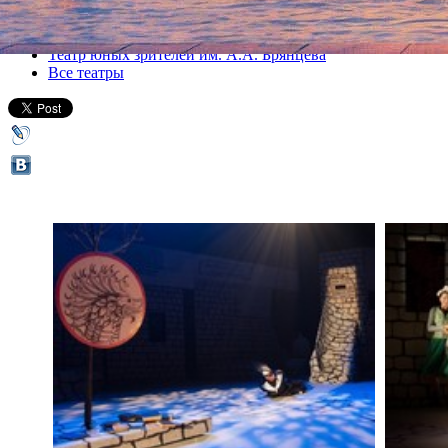
Все спектакли
Театр юных зрителей им. А.А. Брянцева
Все театры