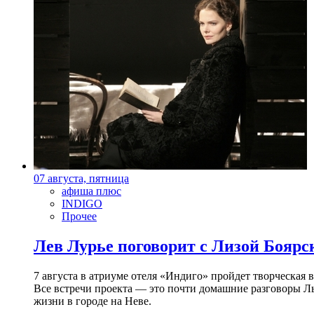
07 августа, пятница
афиша плюс
INDIGO
Прочее
Лев Лурье поговорит с Лизой Боярск
7 августа в атриуме отеля «Индиго» пройдет творческая 
Все встречи проекта — это почти домашние разговоры Л
жизни в городе на Неве.