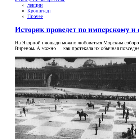
лекции
Кронштадт
Прочее
Историк проведет по имперскому и
На Якорной площади можно любоваться Морским собором 
Виреном. А можно — как протекала их обычная повседнев