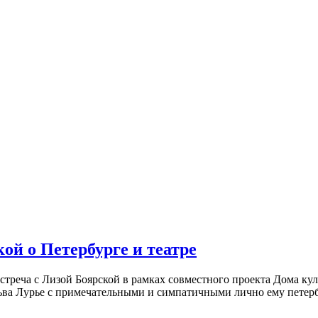
ой о Петербурге и театре
встреча с Лизой Боярской в рамках совместного проекта Дома к
ьва Лурье с примечательными и симпатичными лично ему петербу