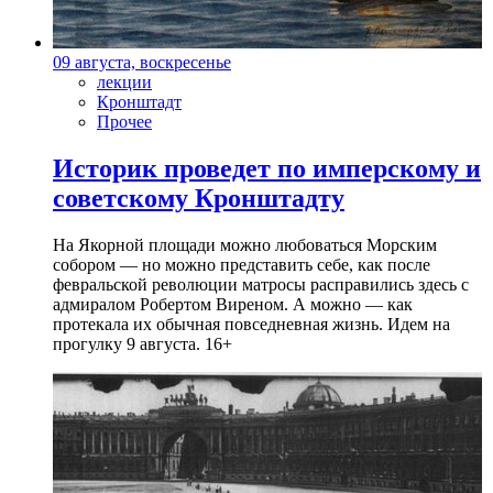
09 августа, воскресенье
лекции
Кронштадт
Прочее
Историк проведет по имперскому и
советскому Кронштадту
На Якорной площади можно любоваться Морским
собором — но можно представить себе, как после
февральской революции матросы расправились здесь с
адмиралом Робертом Виреном. А можно — как
протекала их обычная повседневная жизнь. Идем на
прогулку 9 августа. 16+