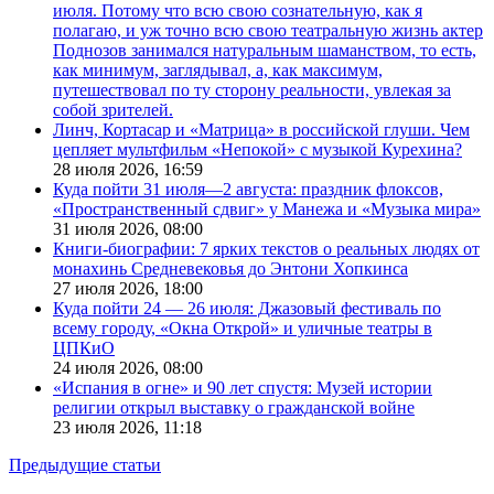
июля. Потому что всю свою сознательную, как я
полагаю, и уж точно всю свою театральную жизнь актер
Поднозов занимался натуральным шаманством, то есть,
как минимум, заглядывал, а, как максимум,
путешествовал по ту сторону реальности, увлекая за
собой зрителей.
Линч, Кортасар и «Матрица» в российской глуши. Чем
цепляет мультфильм «Непокой» с музыкой Курехина?
28 июля 2026,
16:59
Куда пойти 31 июля—2 августа: праздник флоксов,
«Пространственный сдвиг» у Манежа и «Музыка мира»
31 июля 2026,
08:00
Книги-биографии: 7 ярких текстов о реальных людях от
монахинь Средневековья до Энтони Хопкинса
27 июля 2026,
18:00
Куда пойти 24 — 26 июля: Джазовый фестиваль по
всему городу, «Окна Открой» и уличные театры в
ЦПКиО
24 июля 2026,
08:00
«Испания в огне» и 90 лет спустя: Музей истории
религии открыл выставку о гражданской войне
23 июля 2026,
11:18
Предыдущие статьи