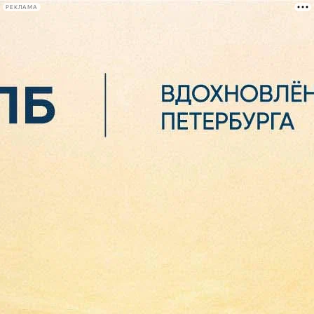
РЕКЛАМА
Афиша Plus
#телегид
Фонтанка.ру
Сегодня:
2026.08.07
05:55
Афиша Plus
кино
спектакли
выставки
концерты
лекции
книги
афиша плюс
новости
+