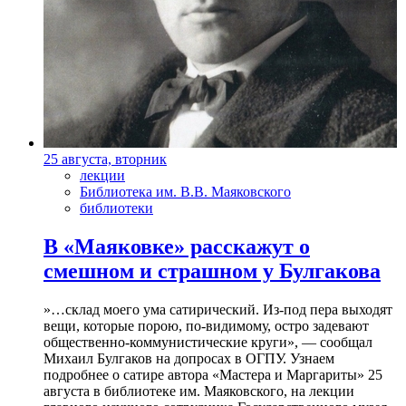
25 августа, вторник
лекции
Библиотека им. В.В. Маяковского
библиотеки
В «Маяковке» расскажут о
смешном и страшном у Булгакова
»…склад моего ума сатирический. Из-под пера выходят
вещи, которые порою, по-видимому, остро задевают
общественно-коммунистические круги», — сообщал
Михаил Булгаков на допросах в ОГПУ. Узнаем
подробнее о сатире автора «Мастера и Маргариты» 25
августа в библиотеке им. Маяковского, на лекции