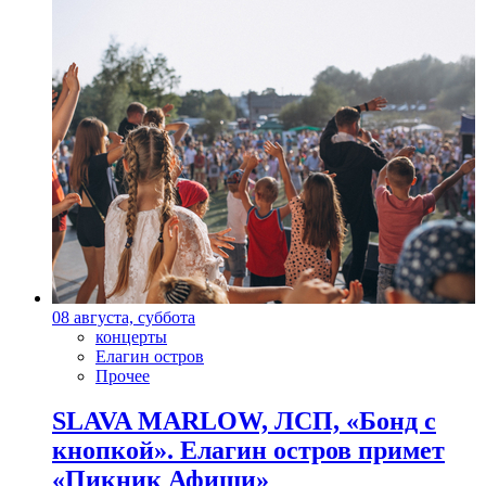
08 августа, суббота
концерты
Елагин остров
Прочее
SLAVA MARLOW, ЛСП, «Бонд с
кнопкой». Елагин остров примет
«Пикник Афиши»