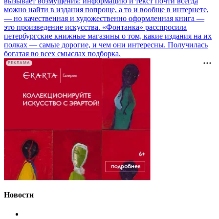
вызывает возмущения: информацию и текст почти всегда
можно найти в издания попроще, а то и вообще в интернете,
— но качественная и художественно оформленная книга —
это произведение искусства. «Фонтанка» расспросила
петербургские книжные магазины о том, какие издания на их
полках — самые дорогие, и чем они интересны. Получилась
богатая во всех смыслах подборка.
РЕКЛАМА
Новости