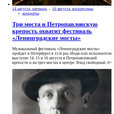
14 августа, пятница
-
16 августа, воскресенье
концерты
Три моста и Петропавловскую
крепость охватит фестиваль
«Ленинградские мосты»
Музыкальный фестиваль «Ленинградские мосты»
пройдет в Петербурге в 11-й раз. Инди-поп исполнители
выступят 14, 15 и 16 августа в Петропавловской
крепости и на трех мостах в центре. Вход свободный. 0+