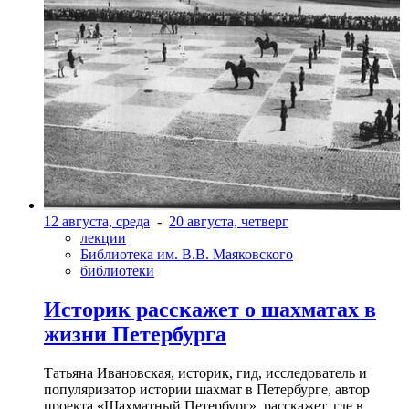
12 августа, среда
-
20 августа, четверг
лекции
Библиотека им. В.В. Маяковского
библиотеки
Историк расскажет о шахматах в
жизни Петербурга
Татьяна Ивановская, историк, гид, исследователь и
популяризатор истории шахмат в Петербурге, автор
проекта «Шахматный Петербург», расскажет, где в