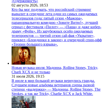
«Одержимость»
02 августа 2026,
18:53
Кто бы мог подумать, что российский стриминг
вывалит в середине лета одни из самых ожидаемых
телесериалов года: пятый сезон «Мажора»,
паранормальную комедию «Зовите Витю!», лучший
сериал с фестиваля «Пилот» — «Паша» и даже кибер-
драму «Фейк». Из зарубежных особо ожидаемых
телепроектов — третий сезон сай-фая «Укрытие»,
приквел «Блондинки в законе» и очередной спин-офф
«Теории большого взрыва».
Новая музыка июля: Мадонна, Rolling Stones, Tricky,
Charli XCX и не только
31 июля 2026,
19:15
В июле в мир большой музыки вернулись гранды.
Слушаем новые альбомы ветеранов сцены разной
степени «выдержки» — Мадонны, Rolling Stones, The
Strokes, а так же Tricky, Charlie XCX и Jack White.