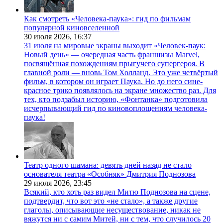
Как смотреть «Человека-паука»: гид по фильмам
популярной киновселенной
30 июля 2026,
16:37
31 июля на мировые экраны выходит «Человек-паук:
Новый день» — очередная часть франшизы Marvel,
посвящённая похождениям прыгучего супергероя. В
главной роли — вновь Том Холланд. Это уже четвёртый
фильм, в котором он играет Паука. Но до него сине-
красное трико появлялось на экране множество раз. Для
тех, кто подзабыл историю, «Фонтанка» подготовила
исчерпывающий гид по киновоплощениям человека-
паука!
Театр одного шамана: девять дней назад не стало
основателя театра «Особняк» Дмитрия Поднозова
29 июля 2026,
23:45
Всякий, кто хоть раз видел Митю Поднозова на сцене,
подтвердит, что вот это «не стало», а также другие
глаголы, описывающие несуществование, никак не
вяжутся ни с самим Митей, ни с тем, что случилось 20