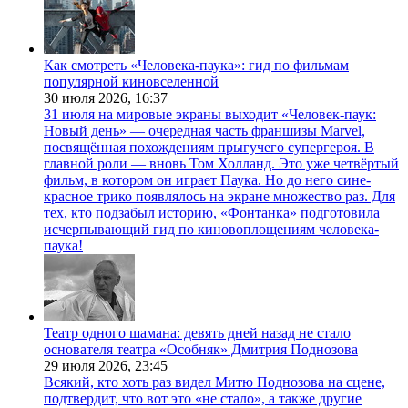
Как смотреть «Человека-паука»: гид по фильмам
популярной киновселенной
30 июля 2026,
16:37
31 июля на мировые экраны выходит «Человек-паук:
Новый день» — очередная часть франшизы Marvel,
посвящённая похождениям прыгучего супергероя. В
главной роли — вновь Том Холланд. Это уже четвёртый
фильм, в котором он играет Паука. Но до него сине-
красное трико появлялось на экране множество раз. Для
тех, кто подзабыл историю, «Фонтанка» подготовила
исчерпывающий гид по киновоплощениям человека-
паука!
Театр одного шамана: девять дней назад не стало
основателя театра «Особняк» Дмитрия Поднозова
29 июля 2026,
23:45
Всякий, кто хоть раз видел Митю Поднозова на сцене,
подтвердит, что вот это «не стало», а также другие