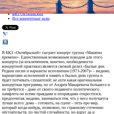
Все концерты
БКЗ Октябрьский
Все концертные залы
В БКЗ «Октябрьский» сыграет концерт группа «Машина
времени». Единственным возможным поводом для этого
концерта (за исключением, конечно, необходимости
концертной практики) является свежий релиз «Былые дни.
Редкие песни и варианты исполнения (1973-2007)» – видимо,
вариантами исполнений в память о былых днях группа и
будет потчевать слушателей; не ахти какая оригинальная
концертная программа, но от Андрея Макаревича большего и
не требуется – даже от своего недавнего политического
памфлета он всеми правдами и неправдами открестился,
предпочитая, видимо, заниматься тем, что у него получается
лучше всего: дома – готовить, на сцене – петь про мир,
который когда-нибудь, возможно, по странному стечению
обстоятельств, по чистой случайности, но вдруг да и