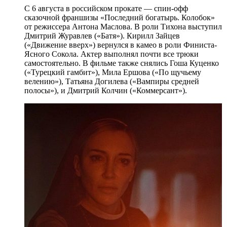
С 6 августа в российском прокате — спин-офф
сказочной франшизы «Последний богатырь. Колобок»
от режиссера Антона Маслова. В роли Тихона выступил
Дмитрий Журавлев («Батя»). Кирилл Зайцев
(«Движение вверх») вернулся в камео в роли Финиста-
Ясного Сокола. Актер выполнял почти все трюки
самостоятельно. В фильме также снялись Гоша Куценко
(«Турецкий гамбит»), Мила Ершова («По щучьему
велению»), Татьяна Догилева («Вампиры средней
полосы»), и Дмитрий Колчин («Коммерсант»).