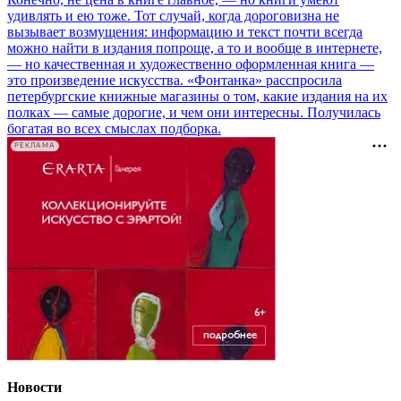
удивлять и ею тоже. Тот случай, когда дороговизна не
вызывает возмущения: информацию и текст почти всегда
можно найти в издания попроще, а то и вообще в интернете,
— но качественная и художественно оформленная книга —
это произведение искусства. «Фонтанка» расспросила
петербургские книжные магазины о том, какие издания на их
полках — самые дорогие, и чем они интересны. Получилась
богатая во всех смыслах подборка.
РЕКЛАМА
Новости