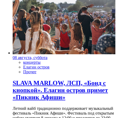
08 августа, суббота
концерты
Елагин остров
Прочее
SLAVA MARLOW, ЛСП, «Бонд с
кнопкой». Елагин остров примет
«Пикник Афиши»
Летний вайб традиционно поддерживает музыкальный
фестиваль «Пикник Афиши». Фестиваль под открытым
небом стартует 8 августа в 12:00 и продлится до 23:00.