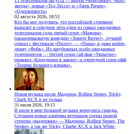
15 телесериалов августа — выбор «Фонтанки»: «Коп-
звезда», новые «Тед Лессо» и «Джек Ричер»,
«Одержимость»
02 августа 2026,
18:53
Кто бы мог подумать, что российский стриминг
вывалит в середине лета одни из самых ожидаемых
телесериалов года: пятый сезон «Мажора»,
паранормальную комедию «Зовите Витю!», лучший
сериал с фестиваля «Пилот» — «Паша» и даже кибер-
драму «Фейк». Из зарубежных особо ожидаемых
телепроектов — третий сезон сай-фая «Укрытие»,
приквел «Блондинки в законе» и очередной спин-офф
«Теории большого взрыва».
Новая музыка июля: Мадонна, Rolling Stones, Tricky,
Charli XCX и не только
31 июля 2026,
19:15
В июле в мир большой музыки вернулись гранды.
Слушаем новые альбомы ветеранов сцены разной
степени «выдержки» — Мадонны, Rolling Stones, The
Strokes, а так же Tricky, Charlie XCX и Jack White.