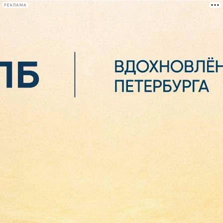
РЕКЛАМА
Афиша Plus
#телегид
Фонтанка.ру
Сегодня:
2026.08.06
21:37
Афиша Plus
кино
спектакли
выставки
концерты
лекции
книги
афиша плюс
новости
+