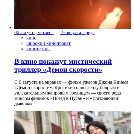
06 августа, четверг
-
19 августа, среда
кино
широкий кинопрокат
кинотеатры
В кино покажут мистический
триллер «Демон скорости»
С 6 августа на экранах — фильм ужасов Джона Кийеса
«Демон скорости». Критики сочли ленту бодрым и
увлекательным жанровым зрелищeм — своего рода
миксом фильмов «Поезд в Пусан» и «Изгоняющий
дьявола».