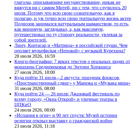
глаголы, описывающие несуществование, никак не
вяжутся ни с самим Митей, ни с тем, что случилось 20
июля. Потому что всю свою сознательную, как я
полагаю, и уж точно всю свою театральную жизнь актер
Поднозов занимался натуральным шаманством, то есть,
как минимум, заглядывал, а, как максимум,
путешествовал по ту сторону реальности, увлекая за
собой зрителей.
Линч, Кортасар и «Матрица» в российской глуши. Чем
цепляет мультфильм «Непокой» с музыкой Курехина?
28 июля 2026,
16:59
Книги-биографии: 7 ярких текстов о реальных людях от
монахинь Средневековья до Энтони Хопкинса
27 июля 2026,
18:00
Куда пойти 31 июля—2 августа: праздник флоксов,
«Пространственный сдвиг» у Манежа и «Музыка мира»
31 июля 2026,
08:00
Куда пойти 24 — 26 июля: Джазовый фестиваль по
всему городу, «Окна Открой» и уличные театры в
ЦПКиО
24 июля 2026,
08:00
«Испания в огне» и 90 лет спустя: Музей истории
религии открыл выставку о гражданской войне
23 июля 2026,
11:18