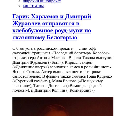
широкий кинопрокат
кинотеатры
Гарик Харламов и Дмитрий
Журавлев отправятся в
хлебобулочное роуд-муви по
сказочному Белогорью
С 6 августа в российском прокате — спин-офф
сказочной франшизы «Последний богатырь. Колобок»
от режиссера Антона Маслова. В роли Тихона выступил
Дмитрий Журавлев («Батя»). Кирилл Зайцев
(«Движение вверх») вернулся в камео в роли Финиста-
Ясного Сокола. Актер выполнял почти все трюки
самостоятельно. В фильме также снялись Гоша Куценко
(«Турецкий гамбит»), Мила Ершова («По щучьему
велению»), Татьяна Догилева («Вампиры средней
полосы»), и Дмитрий Колчин («Коммерсант»).