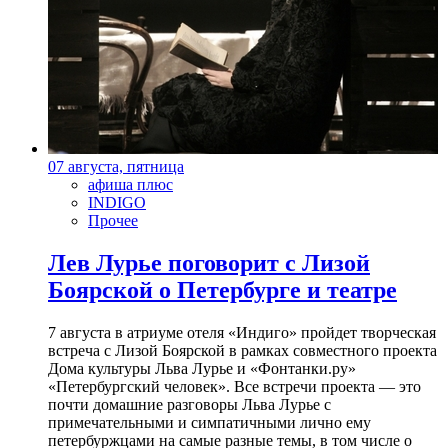
07 августа, пятница
афиша плюс
INDIGO
Прочее
Лев Лурье поговорит с Лизой
Боярской о Петербурге и театре
7 августа в атриуме отеля «Индиго» пройдет творческая
встреча с Лизой Боярской в рамках совместного проекта
Дома культуры Льва Лурье и «Фонтанки.ру»
«Петербургский человек». Все встречи проекта — это
почти домашние разговоры Льва Лурье с
примечательными и симпатичными лично ему
петербуржцами на самые разные темы, в том числе о