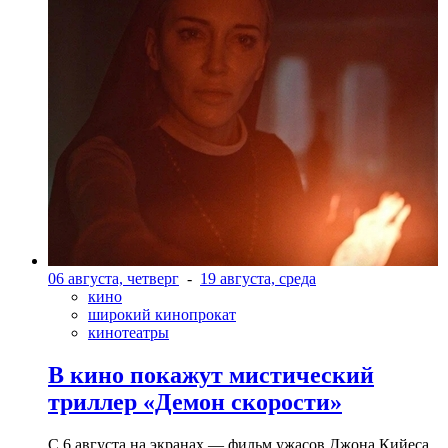
06 августа, четверг
-
19 августа, среда
кино
широкий кинопрокат
кинотеатры
В кино покажут мистический
триллер «Демон скорости»
С 6 августа на экранах — фильм ужасов Джона Кийеса