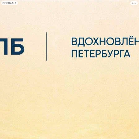
РЕКЛАМА
Афиша Plus
#телегид
Фонтанка.ру
Сегодня:
2026.08.06
21:59
Афиша Plus
кино
спектакли
выставки
концерты
лекции
книги
афиша плюс
новости
+