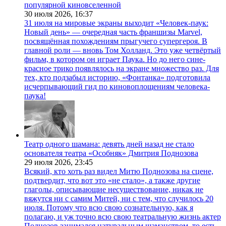
популярной киновселенной
30 июля 2026,
16:37
31 июля на мировые экраны выходит «Человек-паук:
Новый день» — очередная часть франшизы Marvel,
посвящённая похождениям прыгучего супергероя. В
главной роли — вновь Том Холланд. Это уже четвёртый
фильм, в котором он играет Паука. Но до него сине-
красное трико появлялось на экране множество раз. Для
тех, кто подзабыл историю, «Фонтанка» подготовила
исчерпывающий гид по киновоплощениям человека-
паука!
Театр одного шамана: девять дней назад не стало
основателя театра «Особняк» Дмитрия Поднозова
29 июля 2026,
23:45
Всякий, кто хоть раз видел Митю Поднозова на сцене,
подтвердит, что вот это «не стало», а также другие
глаголы, описывающие несуществование, никак не
вяжутся ни с самим Митей, ни с тем, что случилось 20
июля. Потому что всю свою сознательную, как я
полагаю, и уж точно всю свою театральную жизнь актер
Поднозов занимался натуральным шаманством, то есть,