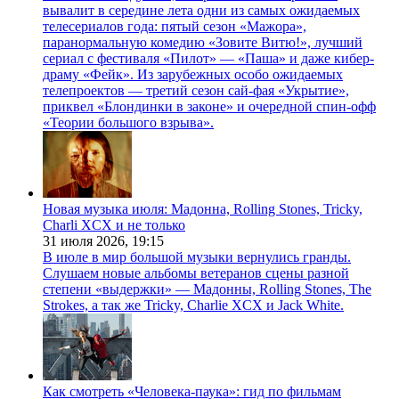
вывалит в середине лета одни из самых ожидаемых
телесериалов года: пятый сезон «Мажора»,
паранормальную комедию «Зовите Витю!», лучший
сериал с фестиваля «Пилот» — «Паша» и даже кибер-
драму «Фейк». Из зарубежных особо ожидаемых
телепроектов — третий сезон сай-фая «Укрытие»,
приквел «Блондинки в законе» и очередной спин-офф
«Теории большого взрыва».
Новая музыка июля: Мадонна, Rolling Stones, Tricky,
Charli XCX и не только
31 июля 2026,
19:15
В июле в мир большой музыки вернулись гранды.
Слушаем новые альбомы ветеранов сцены разной
степени «выдержки» — Мадонны, Rolling Stones, The
Strokes, а так же Tricky, Charlie XCX и Jack White.
Как смотреть «Человека-паука»: гид по фильмам