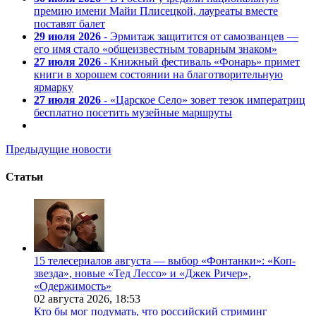
премию имени Майи Плисецкой, лауреаты вместе
поставят балет
29 июля 2026
- Эрмитаж защитится от самозванцев —
его имя стало «общеизвестным товарным знаком»
27 июля 2026
- Книжный фестиваль «Фонарь» примет
книги в хорошем состоянии на благотворительную
ярмарку
27 июля 2026
- «Царское Село» зовет тезок императриц
бесплатно посетить музейные маршруты
Предыдущие новости
Статьи
15 телесериалов августа — выбор «Фонтанки»: «Коп-
звезда», новые «Тед Лессо» и «Джек Ричер»,
«Одержимость»
02 августа 2026,
18:53
Кто бы мог подумать, что российский стриминг