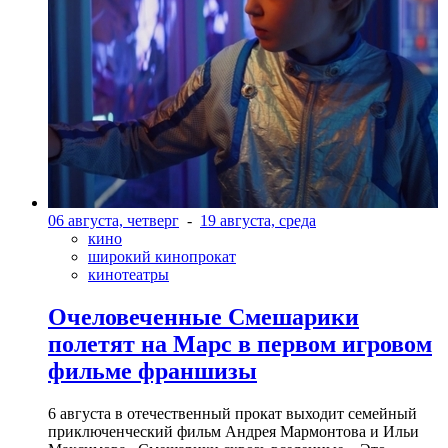
06 августа, четверг
-
19 августа, среда
кино
широкий кинопрокат
кинотеатры
Очеловеченные Смешарики
полетят на Марс в первом игровом
фильме франшизы
6 августа в отечественный прокат выходит семейный
приключенческий фильм Андрея Мармонтова и Ильи