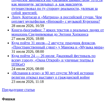
как минимум, заглядывал, а, как максимум,
путешествовал по ту сторону реальности, увлекая за
собой зрителей.
Линч, Кортасар и «Матрица» в российской глуши. Чем
цепляет мультфильм «Непокой» с музыкой Курехина?
28 июля 2026,
16:59
Книги-биографии: 7 ярких текстов о реальных людях от
монахинь Средневековья до Энтони Хопкинса
27 июля 2026,
18:00
Куда пойти 31 июля—2 августа: праздник флоксов,
«Пространственный сдвиг» у Манежа и «Музыка мира»
31 июля 2026,
08:00
Куда пойти 24 — 26 июля: Джазовый фестиваль по
всему городу, «Окна Открой» и уличные театры в
ЦПКиО
24 июля 2026,
08:00
«Испания в огне» и 90 лет спустя: Музей истории
религии открыл выставку о гражданской войне
23 июля 2026,
11:18
Предыдущие статьи
Фишки