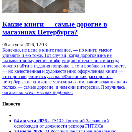
Какие книги — самые дорогие в
магазинах Петербурга?
06 августа 2026, 12:13
Конечно, не цена в книге главное, — но книги умеют
удивлять и ею тоже. Тот случай, когда дороговизна не
вызывает возмущения: информацию и текст почти всегда
можно найти в издания попроще, а то и вообще в интернете,
— но качественная и художественно оформленная книга —
это произведение искусства. «Фонтанка» расспросила
петербургские книжные магазины о том, какие издания на их
полках — самые дорогие, и чем они интересны. Получилась
богатая во всех смыслах подборка.
Новости
04 августа 2026
- ТАСС: Григорий Заславский
освобожден от должности ректора ГИТИСа
30 июля 2026
- В России учредили национальную