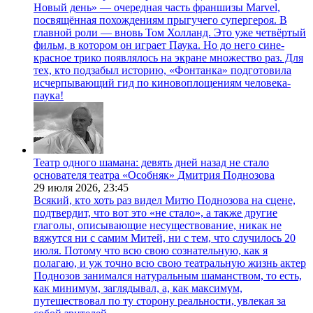
Новый день» — очередная часть франшизы Marvel,
посвящённая похождениям прыгучего супергероя. В
главной роли — вновь Том Холланд. Это уже четвёртый
фильм, в котором он играет Паука. Но до него сине-
красное трико появлялось на экране множество раз. Для
тех, кто подзабыл историю, «Фонтанка» подготовила
исчерпывающий гид по киновоплощениям человека-
паука!
Театр одного шамана: девять дней назад не стало
основателя театра «Особняк» Дмитрия Поднозова
29 июля 2026,
23:45
Всякий, кто хоть раз видел Митю Поднозова на сцене,
подтвердит, что вот это «не стало», а также другие
глаголы, описывающие несуществование, никак не
вяжутся ни с самим Митей, ни с тем, что случилось 20
июля. Потому что всю свою сознательную, как я
полагаю, и уж точно всю свою театральную жизнь актер
Поднозов занимался натуральным шаманством, то есть,
как минимум, заглядывал, а, как максимум,
путешествовал по ту сторону реальности, увлекая за