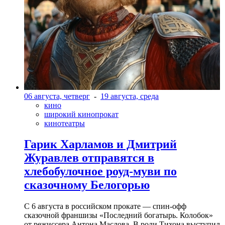
06 августа, четверг
-
19 августа, среда
кино
широкий кинопрокат
кинотеатры
Гарик Харламов и Дмитрий
Журавлев отправятся в
хлебобулочное роуд-муви по
сказочному Белогорью
С 6 августа в российском прокате — спин-офф
сказочной франшизы «Последний богатырь. Колобок»
от режиссера Антона Маслова. В роли Тихона выступил