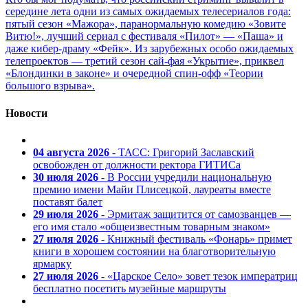
середине лета одни из самых ожидаемых телесериалов года:
пятый сезон «Мажора», паранормальную комедию «Зовите
Витю!», лучший сериал с фестиваля «Пилот» — «Паша» и
даже кибер-драму «Фейк». Из зарубежных особо ожидаемых
телепроектов — третий сезон сай-фая «Укрытие», приквел
«Блондинки в законе» и очередной спин-офф «Теории
большого взрыва».
Новости
04 августа 2026
- ТАСС: Григорий Заславский
освобожден от должности ректора ГИТИСа
30 июля 2026
- В России учредили национальную
премию имени Майи Плисецкой, лауреаты вместе
поставят балет
29 июля 2026
- Эрмитаж защитится от самозванцев —
его имя стало «общеизвестным товарным знаком»
27 июля 2026
- Книжный фестиваль «Фонарь» примет
книги в хорошем состоянии на благотворительную
ярмарку
27 июля 2026
- «Царское Село» зовет тезок императриц
бесплатно посетить музейные маршруты