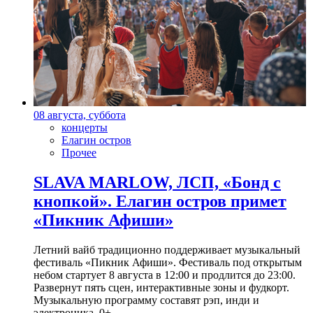
08 августа, суббота
концерты
Елагин остров
Прочее
SLAVA MARLOW, ЛСП, «Бонд с
кнопкой». Елагин остров примет
«Пикник Афиши»
Летний вайб традиционно поддерживает музыкальный
фестиваль «Пикник Афиши». Фестиваль под открытым
небом стартует 8 августа в 12:00 и продлится до 23:00.
Развернут пять сцен, интерактивные зоны и фудкорт.
Музыкальную программу составят рэп, инди и
электроника. 0+