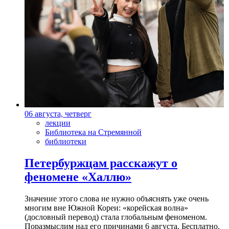
06 августа, четверг
лекции
Библиотека на Стремянной
библиотеки
Петербуржцам расскажут о
феномене «Халлю»
Значение этого слова не нужно объяснять уже очень
многим вне Южной Кореи: «корейская волна»
(дословный перевод) стала глобальным феноменом.
Поразмыслим над его причинами 6 августа. Бесплатно.