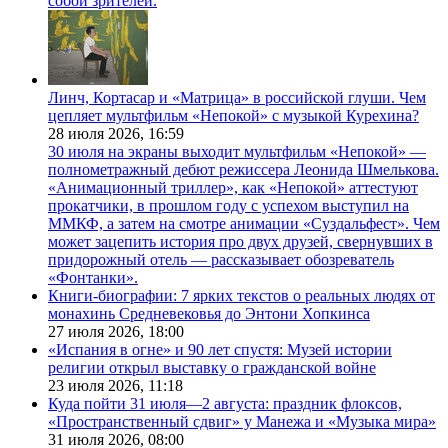
собой зрителей.
Линч, Кортасар и «Матрица» в российской глуши. Чем
цепляет мультфильм «Непокой» с музыкой Курехина?
28 июля 2026,
16:59
30 июля на экраны выходит мультфильм «Непокой» —
полнометражный дебют режиссера Леонида Шмелькова.
«Анимационный триллер», как «Непокой» аттестуют
прокатчики, в прошлом году с успехом выступил на
ММКФ, а затем на смотре анимации «Суздальфест». Чем
может зацепить история про двух друзей, свернувших в
придорожный отель — рассказывает обозреватель
«Фонтанки».
Книги-биографии: 7 ярких текстов о реальных людях от
монахинь Средневековья до Энтони Хопкинса
27 июля 2026,
18:00
«Испания в огне» и 90 лет спустя: Музей истории
религии открыл выставку о гражданской войне
23 июля 2026,
11:18
Куда пойти 31 июля—2 августа: праздник флоксов,
«Пространственный сдвиг» у Манежа и «Музыка мира»
31 июля 2026,
08:00