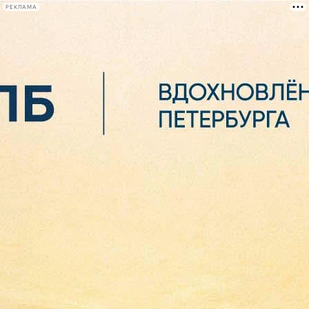
РЕКЛАМА
Афиша Plus
#телегид
Фонтанка.ру
Сегодня:
2026.08.06
08:20
Афиша Plus
кино
спектакли
выставки
концерты
лекции
книги
афиша плюс
новости
+