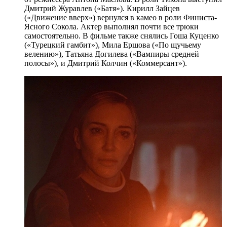
Дмитрий Журавлев («Батя»). Кирилл Зайцев
(«Движение вверх») вернулся в камео в роли Финиста-
Ясного Сокола. Актер выполнял почти все трюки
самостоятельно. В фильме также снялись Гоша Куценко
(«Турецкий гамбит»), Мила Ершова («По щучьему
велению»), Татьяна Догилева («Вампиры средней
полосы»), и Дмитрий Колчин («Коммерсант»).