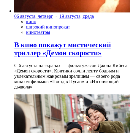
06 августа, четверг
-
19 августа, среда
кино
широкий кинопрокат
кинотеатры
В кино покажут мистический
триллер «Демон скорости»
С 6 августа на экранах — фильм ужасов Джона Кийеса
«Демон скорости». Критики сочли ленту бодрым и
увлекательным жанровым зрелищeм — своего рода
миксом фильмов «Поезд в Пусан» и «Изгоняющий
дьявола».