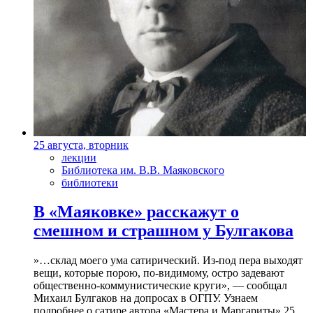
25 августа, вторник
лекции
Библиотека им. В.В. Маяковского
библиотеки
В «Маяковке» расскажут о
смешном и страшном у Булгакова
»…склад моего ума сатирический. Из-под пера выходят
вещи, которые порою, по-видимому, остро задевают
общественно-коммунистические круги», — сообщал
Михаил Булгаков на допросах в ОГПУ. Узнаем
подробнее о сатире автора «Мастера и Маргариты» 25