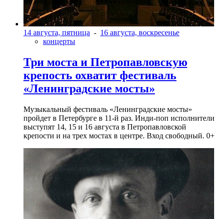
14 августа, пятница
-
16 августа, воскресенье
концерты
Три моста и Петропавловскую
крепость охватит фестиваль
«Ленинградские мосты»
Музыкальный фестиваль «Ленинградские мосты»
пройдет в Петербурге в 11-й раз. Инди-поп исполнители
выступят 14, 15 и 16 августа в Петропавловской
крепости и на трех мостах в центре. Вход свободный. 0+