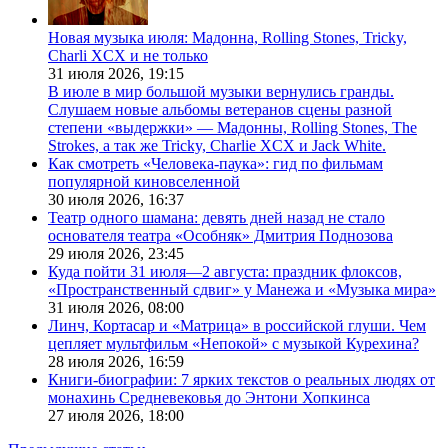
Новая музыка июля: Мадонна, Rolling Stones, Tricky,
Charli XCX и не только
31 июля 2026,
19:15
В июле в мир большой музыки вернулись гранды.
Слушаем новые альбомы ветеранов сцены разной
степени «выдержки» — Мадонны, Rolling Stones, The
Strokes, а так же Tricky, Charlie XCX и Jack White.
Как смотреть «Человека-паука»: гид по фильмам
популярной киновселенной
30 июля 2026,
16:37
Театр одного шамана: девять дней назад не стало
основателя театра «Особняк» Дмитрия Поднозова
29 июля 2026,
23:45
Куда пойти 31 июля—2 августа: праздник флоксов,
«Пространственный сдвиг» у Манежа и «Музыка мира»
31 июля 2026,
08:00
Линч, Кортасар и «Матрица» в российской глуши. Чем
цепляет мультфильм «Непокой» с музыкой Курехина?
28 июля 2026,
16:59
Книги-биографии: 7 ярких текстов о реальных людях от
монахинь Средневековья до Энтони Хопкинса
27 июля 2026,
18:00