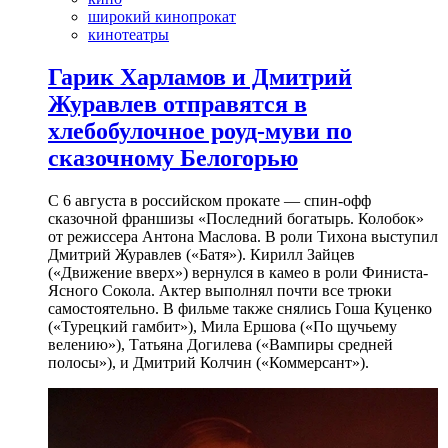
широкий кинопрокат
кинотеатры
Гарик Харламов и Дмитрий
Журавлев отправятся в
хлебобулочное роуд-муви по
сказочному Белогорью
С 6 августа в российском прокате — спин-офф
сказочной франшизы «Последний богатырь. Колобок»
от режиссера Антона Маслова. В роли Тихона выступил
Дмитрий Журавлев («Батя»). Кирилл Зайцев
(«Движение вверх») вернулся в камео в роли Финиста-
Ясного Сокола. Актер выполнял почти все трюки
самостоятельно. В фильме также снялись Гоша Куценко
(«Турецкий гамбит»), Мила Ершова («По щучьему
велению»), Татьяна Догилева («Вампиры средней
полосы»), и Дмитрий Колчин («Коммерсант»).