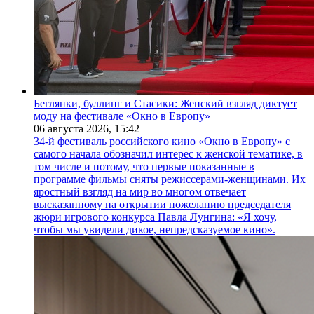
Беглянки, буллинг и Стасики: Женский взгляд диктует
моду на фестивале «Окно в Европу»
06 августа 2026,
15:42
34-й фестиваль российского кино «Окно в Европу» с
самого начала обозначил интерес к женской тематике, в
том числе и потому, что первые показанные в
программе фильмы сняты режиссерами-женщинами. Их
яростный взгляд на мир во многом отвечает
высказанному на открытии пожеланию председателя
жюри игрового конкурса Павла Лунгина: «Я хочу,
чтобы мы увидели дикое, непредсказуемое кино».