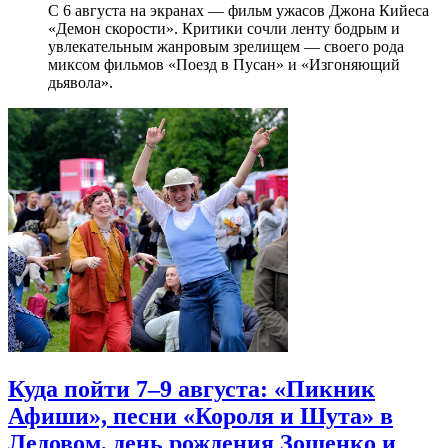
С 6 августа на экранах — фильм ужасов Джона Кийеса
«Демон скорости». Критики сочли ленту бодрым и
увлекательным жанровым зрелищeм — своего рода
миксом фильмов «Поезд в Пусан» и «Изгоняющий
дьявола».
Куда пойти 7–9 августа: «Пикник
Афиши», песни «Короля и Шута» в
Ледовом, день рождения Зощенко и