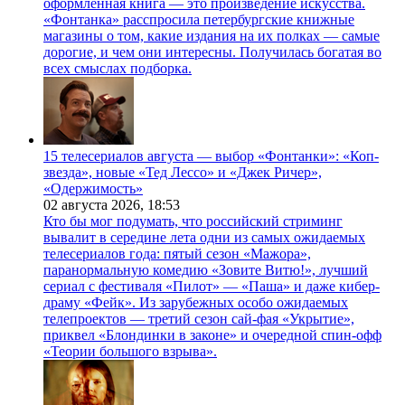
оформленная книга — это произведение искусства.
«Фонтанка» расспросила петербургские книжные
магазины о том, какие издания на их полках — самые
дорогие, и чем они интересны. Получилась богатая во
всех смыслах подборка.
15 телесериалов августа — выбор «Фонтанки»: «Коп-
звезда», новые «Тед Лессо» и «Джек Ричер»,
«Одержимость»
02 августа 2026,
18:53
Кто бы мог подумать, что российский стриминг
вывалит в середине лета одни из самых ожидаемых
телесериалов года: пятый сезон «Мажора»,
паранормальную комедию «Зовите Витю!», лучший
сериал с фестиваля «Пилот» — «Паша» и даже кибер-
драму «Фейк». Из зарубежных особо ожидаемых
телепроектов — третий сезон сай-фая «Укрытие»,
приквел «Блондинки в законе» и очередной спин-офф
«Теории большого взрыва».