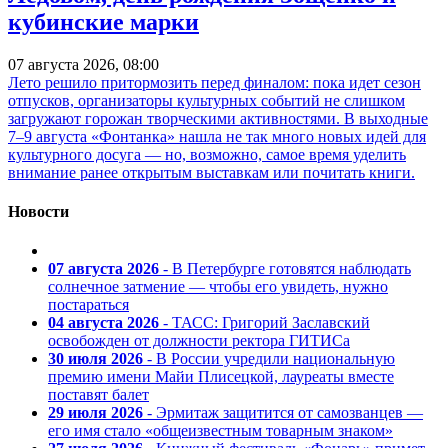
кубинские марки
07 августа 2026, 08:00
Лето решило притормозить перед финалом: пока идет сезон
отпусков, организаторы культурных событий не слишком
загружают горожан творческими активностями. В выходные
7–9 августа «Фонтанка» нашла не так много новых идей для
культурного досуга — но, возможно, самое время уделить
внимание ранее открытым выставкам или почитать книги.
Новости
07 августа 2026
- В Петербурге готовятся наблюдать
солнечное затмение — чтобы его увидеть, нужно
постараться
04 августа 2026
- ТАСС: Григорий Заславский
освобожден от должности ректора ГИТИСа
30 июля 2026
- В России учредили национальную
премию имени Майи Плисецкой, лауреаты вместе
поставят балет
29 июля 2026
- Эрмитаж защитится от самозванцев —
его имя стало «общеизвестным товарным знаком»