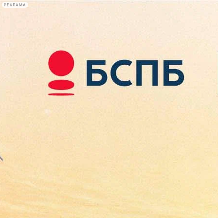
РЕКЛАМА
Афиша Plus
#телегид
Фонтанка.ру
Сегодня:
2026.08.10
10:48
Афиша Plus
кино
спектакли
выставки
концерты
лекции
книги
афиша плюс
новости
+