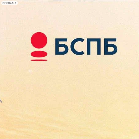
РЕКЛАМА
Афиша Plus
#телегид
Фонтанка.ру
Сегодня:
2026.08.08
00:55
Афиша Plus
кино
спектакли
выставки
концерты
лекции
книги
афиша плюс
новости
+