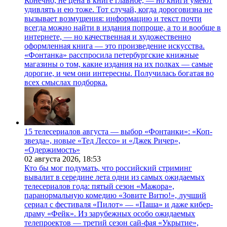
Конечно, не цена в книге главное, — но книги умеют
удивлять и ею тоже. Тот случай, когда дороговизна не
вызывает возмущения: информацию и текст почти
всегда можно найти в издания попроще, а то и вообще в
интернете, — но качественная и художественно
оформленная книга — это произведение искусства.
«Фонтанка» расспросила петербургские книжные
магазины о том, какие издания на их полках — самые
дорогие, и чем они интересны. Получилась богатая во
всех смыслах подборка.
15 телесериалов августа — выбор «Фонтанки»: «Коп-
звезда», новые «Тед Лессо» и «Джек Ричер»,
«Одержимость»
02 августа 2026,
18:53
Кто бы мог подумать, что российский стриминг
вывалит в середине лета одни из самых ожидаемых
телесериалов года: пятый сезон «Мажора»,
паранормальную комедию «Зовите Витю!», лучший
сериал с фестиваля «Пилот» — «Паша» и даже кибер-
драму «Фейк». Из зарубежных особо ожидаемых
телепроектов — третий сезон сай-фая «Укрытие»,