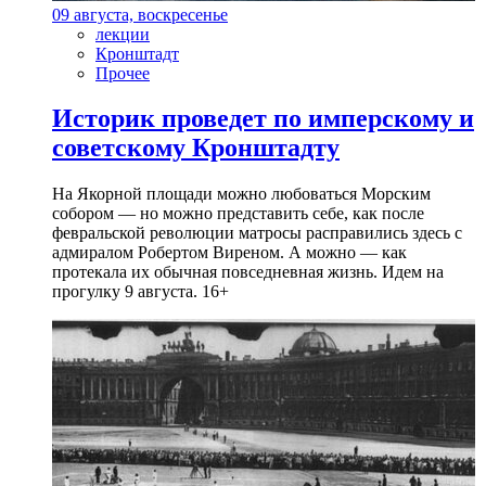
09 августа, воскресенье
лекции
Кронштадт
Прочее
Историк проведет по имперскому и
советскому Кронштадту
На Якорной площади можно любоваться Морским
собором — но можно представить себе, как после
февральской революции матросы расправились здесь с
адмиралом Робертом Виреном. А можно — как
протекала их обычная повседневная жизнь. Идем на
прогулку 9 августа. 16+