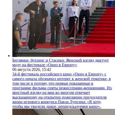
Беглянки, буллинг и Стасики: Женский взгляд диктует
моду на фестивале «Окно в Европу»
06 августа 2026,
15:42
34-й фестиваль российского кино «Окно в Европу» с
самого начала обозначил интерес к женской тематике, в
том числе и потому, что первые показанные в
программе фильмы сняты режиссерами-женщинами. Их
яростный взгляд на мир во многом отвечает
высказанному на открытии пожеланию председателя
жюри игрового конкурса Павла Лунгина: «Я хочу,
чтобы мы увидели дикое, непредсказуемое кино».