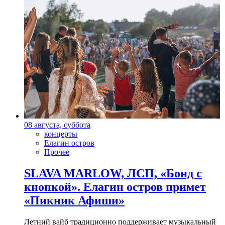
08 августа, суббота
концерты
Елагин остров
Прочее
SLAVA MARLOW, ЛСП, «Бонд с
кнопкой». Елагин остров примет
«Пикник Афиши»
Летний вайб традиционно поддерживает музыкальный