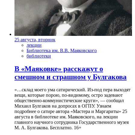
25 августа, вторник
лекции
Библиотека им. В.В. Маяковского
библиотеки
В «Маяковке» расскажут о
смешном и страшном у Булгакова
»…склад моего ума сатирический. Из-под пера выходят
вещи, которые порою, по-видимому, остро задевают
общественно-коммунистические круги», — сообщал
Михаил Булгаков на допросах в ОГПУ. Узнаем
подробнее о сатире автора «Мастера и Маргариты» 25
августа в библиотеке им. Маяковского, на лекции
главного научного сотрудника Государственного музея
М. А. Булгакова. Бесплатно. 16+