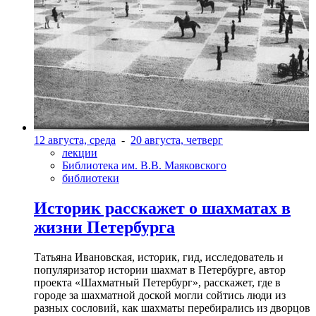
12 августа, среда
-
20 августа, четверг
лекции
Библиотека им. В.В. Маяковского
библиотеки
Историк расскажет о шахматах в
жизни Петербурга
Татьяна Ивановская, историк, гид, исследователь и
популяризатор истории шахмат в Петербурге, автор
проекта «Шахматный Петербург», расскажет, где в
городе за шахматной доской могли сойтись люди из
разных сословий, как шахматы перебирались из дворцов