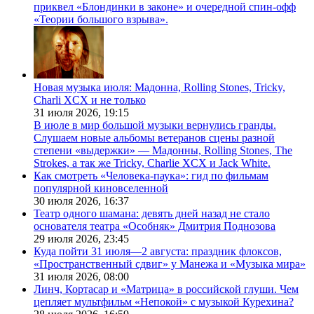
приквел «Блондинки в законе» и очередной спин-офф
«Теории большого взрыва».
Новая музыка июля: Мадонна, Rolling Stones, Tricky,
Charli XCX и не только
31 июля 2026,
19:15
В июле в мир большой музыки вернулись гранды.
Слушаем новые альбомы ветеранов сцены разной
степени «выдержки» — Мадонны, Rolling Stones, The
Strokes, а так же Tricky, Charlie XCX и Jack White.
Как смотреть «Человека-паука»: гид по фильмам
популярной киновселенной
30 июля 2026,
16:37
Театр одного шамана: девять дней назад не стало
основателя театра «Особняк» Дмитрия Поднозова
29 июля 2026,
23:45
Куда пойти 31 июля—2 августа: праздник флоксов,
«Пространственный сдвиг» у Манежа и «Музыка мира»
31 июля 2026,
08:00
Линч, Кортасар и «Матрица» в российской глуши. Чем
цепляет мультфильм «Непокой» с музыкой Курехина?