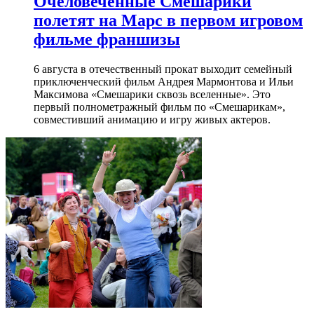
Очеловеченные Смешарики
полетят на Марс в первом игровом
фильме франшизы
6 августа в отечественный прокат выходит семейный
приключенческий фильм Андрея Мармонтова и Ильи
Максимова «Смешарики сквозь вселенные». Это
первый полнометражный фильм по «Смешарикам»,
совместивший анимацию и игру живых актеров.