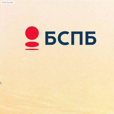
РЕКЛАМА
Афиша Plus
#телегид
Фонтанка.ру
Сегодня:
2026.08.08
00:24
Афиша Plus
кино
спектакли
выставки
концерты
лекции
книги
афиша плюс
новости
+