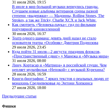
31 июля 2026,
19:15
В июле в мир большой музыки вернулись гранды.
Слушаем новые альбомы ветеранов сцены разной
степени «выдержки» — Мадонны, Rolling Stones, The
Strokes, а так же Tricky, Charlie XCX и Jack White.
Как смотреть «Человека-паука»: гид по фильмам
популярной киновселенной
30 июля 2026,
16:37
Театр одного шамана: девять дней назад не стало
основателя театра «Особняк» Дмитрия Поднозова
29 июля 2026,
23:45
Куда пойти 31 июля—2 августа: праздник флоксов,
«Пространственный сдвиг» у Манежа и «Музыка мира»
31 июля 2026,
08:00
Линч, Кортасар и «Матрица» в российской глуши. Чем
цепляет мультфильм «Непокой» с музыкой Курехина?
28 июля 2026,
16:59
Книги-биографии: 7 ярких текстов о реальных людях от
монахинь Средневековья до Энтони Хопкинса
27 июля 2026,
18:00
Предыдущие статьи
Фишки