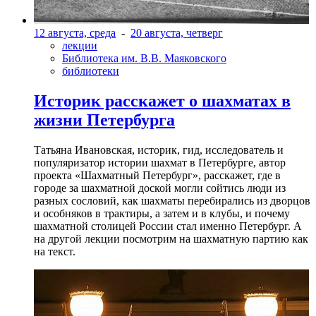
12 августа, среда
-
20 августа, четверг
лекции
Библиотека им. В.В. Маяковского
библиотеки
Историк расскажет о шахматах в
жизни Петербурга
Татьяна Ивановская, историк, гид, исследователь и
популяризатор истории шахмат в Петербурге, автор
проекта «Шахматный Петербург», расскажет, где в
городе за шахматной доской могли сойтись люди из
разных сословий, как шахматы перебирались из дворцов
и особняков в трактиры, а затем и в клубы, и почему
шахматной столицей России стал именно Петербург. А
на другой лекции посмотрим на шахматную партию как
на текст.