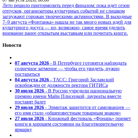
Лето решило притормозить перед финалом: пока идет сезон
отпусков, организаторы культурных событий не слишком
загружают горожан творческими активностями. В выходные
7–9 августа «Фонтанка» нашла не так много новых идей для
культурного досуга — но, возможно, самое время уделить
внимание ранее открытым выставкам или почитать книги.
Новости
07 августа 2026
- В Петербурге готовятся наблюдать
солнечное затмение — чтобы его увидеть, нужно
постараться
04 августа 2026
- ТАСС: Григорий Заславский
освобожден от должности ректора ГИТИСа
30 июля 2026
- В России учредили национальную
премию имени Майи Плисецкой, лауреаты вместе
поставят балет
29 июля 2026
- Эрмитаж защитится от самозванцев —
его имя стало «общеизвестным товарным знаком»
27 июля 2026
- Книжный фестиваль «Фонарь» примет
книги в хорошем состоянии на благотворительную
ярмарку