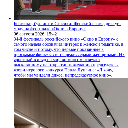
Беглянки, буллинг и Стасики: Женский взгляд диктует
моду на фестивале «Окно в Европу»
06 августа 2026,
15:42
34-й фестиваль российского кино «Окно в Европу» с
самого начала обозначил интерес к женской тематике, в
том числе и потому, что первые показанные в
программе фильмы сняты режиссерами-женщинами. Их
яростный взгляд на мир во многом отвечает
высказанному на открытии пожеланию председателя
жюри игрового конкурса Павла Лунгина: «Я хочу,
чтобы мы увидели дикое, непредсказуемое кино».