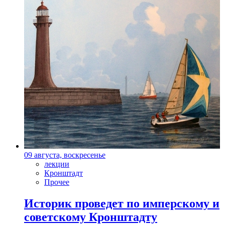
09 августа, воскресенье
лекции
Кронштадт
Прочее
Историк проведет по имперскому и
советскому Кронштадту