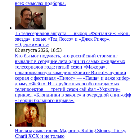
всех смыслах подборка.
15 телесериалов августа — выбор «Фонтанки»: «Коп-
звезда», новые «Тед Лессо» и «Джек Ричер»,
«Одержимость»
02 августа 2026,
18:53
Кто бы мог подумать, что российский стриминг
вывалит в середине лета одни из самых ожидаемых
телесериалов года: пятый сезон «Мажора»,
паранормальную комедию «Зовите Витю!», лучший
сериал с фестиваля «Пилот» — «Паша» и даже кибер-
драму «Фейк». Из зарубежных особо ожидаемых
телепроектов — третий сезон сай-фая «Укрытие»,
приквел «Блондинки в законе» и очередной спин-офф
«Теории большого взрыва».
Новая музыка июля: Мадонна, Rolling Stones, Tricky,
Charli XCX и не только