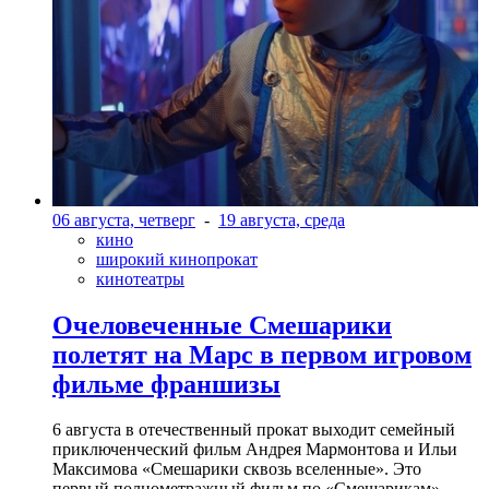
06 августа, четверг
-
19 августа, среда
кино
широкий кинопрокат
кинотеатры
Очеловеченные Смешарики
полетят на Марс в первом игровом
фильме франшизы
6 августа в отечественный прокат выходит семейный
приключенческий фильм Андрея Мармонтова и Ильи
Максимова «Смешарики сквозь вселенные». Это
первый полнометражный фильм по «Смешарикам»,