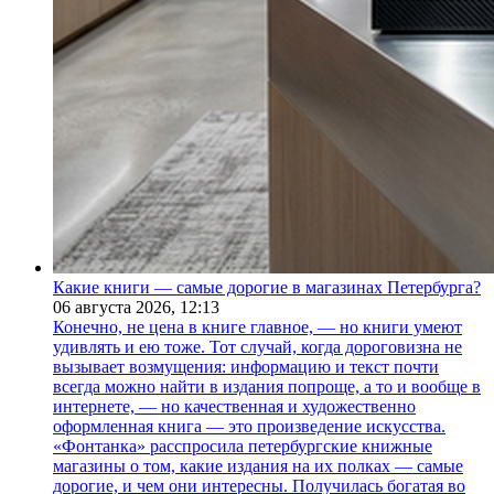
Какие книги — самые дорогие в магазинах Петербурга?
06 августа 2026,
12:13
Конечно, не цена в книге главное, — но книги умеют
удивлять и ею тоже. Тот случай, когда дороговизна не
вызывает возмущения: информацию и текст почти
всегда можно найти в издания попроще, а то и вообще в
интернете, — но качественная и художественно
оформленная книга — это произведение искусства.
«Фонтанка» расспросила петербургские книжные
магазины о том, какие издания на их полках — самые
дорогие, и чем они интересны. Получилась богатая во