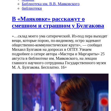
Библиотека им. В.В. Маяковского
библиотеки
В «Маяковке» расскажут о
смешном и страшном у Булгакова
»…склад моего ума сатирический. Из-под пера выходят
вещи, которые порою, по-видимому, остро задевают
общественно-коммунистические круги», — сообщал
Михаил Булгаков на допросах в ОГПУ. Узнаем
подробнее о сатире автора «Мастера и Маргариты» 25
августа в библиотеке им. Маяковского, на лекции
главного научного сотрудника Государственного музея
М. А. Булгакова. Бесплатно. 16+