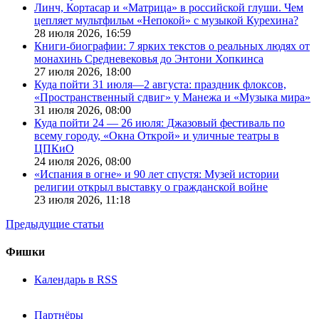
Линч, Кортасар и «Матрица» в российской глуши. Чем
цепляет мультфильм «Непокой» с музыкой Курехина?
28 июля 2026,
16:59
Книги-биографии: 7 ярких текстов о реальных людях от
монахинь Средневековья до Энтони Хопкинса
27 июля 2026,
18:00
Куда пойти 31 июля—2 августа: праздник флоксов,
«Пространственный сдвиг» у Манежа и «Музыка мира»
31 июля 2026,
08:00
Куда пойти 24 — 26 июля: Джазовый фестиваль по
всему городу, «Окна Открой» и уличные театры в
ЦПКиО
24 июля 2026,
08:00
«Испания в огне» и 90 лет спустя: Музей истории
религии открыл выставку о гражданской войне
23 июля 2026,
11:18
Предыдущие статьи
Фишки
Календарь в RSS
Партнёры