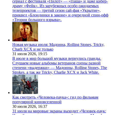
сериал с фестиваля «Пилот» — «Паша» и даже кибер-
драму «Фейк». Из зарубежных особо ожидаемых
телепроектов — третий сезон сай-фая «Укрытие»,
приквел «Блондинки в законе» и очередной спин-офф
«Теории большого взрыва».
Новая музыка июля: Мадонна, Rolling Stones, Tricky,
Charli XCX и не только
31 июля 2026,
19:15
В июле в мир большой музыки вернулись гранды.
Слушаем новые альбомы ветеранов сцены разной
степени «выдержки» — Мадонны, Rolling Stones, The
Strokes, а так же Tricky, Charlie XCX и Jack White.
Как смотреть «Человека-паука»: гид по фильмам
популярной киновселенной
30 июля 2026,
16:37
31 июля на мировые экраны выходит «Человек-паук: