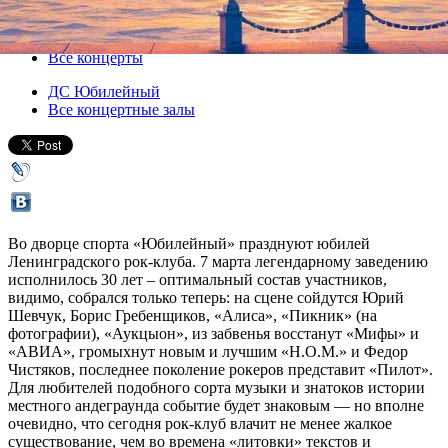
05 ноября 2011, суббота
,
18.00
Версия для печати
Все концерты
ДС Юбилейный
Все концертные залы
Во дворце спорта «Юбилейный» празднуют юбилей
Ленинградского рок-клуба. 7 марта легендарному заведению
исполнилось 30 лет – оптимальный состав участников,
видимо, собрался только теперь: на сцене сойдутся Юрий
Шевчук, Борис Гребенщиков, «Алиса», «Пикник» (на
фотографии), «Аукцыон», из забвенья восстанут «Мифы» и
«АВИА», громыхнут новым и лучшим «Н.О.М.» и Федор
Чистяков, последнее поколение рокеров представит «Пилот».
Для любителей подобного сорта музыки и знатоков истории
местного андеграунда событие будет знаковым — но вполне
очевидно, что сегодня рок-клуб влачит не менее жалкое
существование, чем во времена «литовки» текстов и