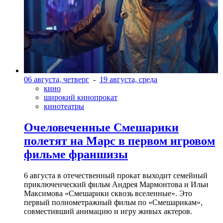
06 августа, четверг
-
19 августа, среда
кино
широкий кинопрокат
кинотеатры
Очеловеченные Смешарики
полетят на Марс в первом игровом
фильме франшизы
6 августа в отечественный прокат выходит семейный
приключенческий фильм Андрея Мармонтова и Ильи
Максимова «Смешарики сквозь вселенные». Это
первый полнометражный фильм по «Смешарикам»,
совместивший анимацию и игру живых актеров.