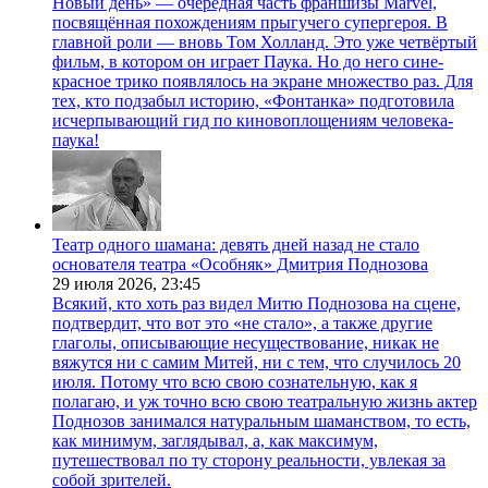
Новый день» — очередная часть франшизы Marvel,
посвящённая похождениям прыгучего супергероя. В
главной роли — вновь Том Холланд. Это уже четвёртый
фильм, в котором он играет Паука. Но до него сине-
красное трико появлялось на экране множество раз. Для
тех, кто подзабыл историю, «Фонтанка» подготовила
исчерпывающий гид по киновоплощениям человека-
паука!
Театр одного шамана: девять дней назад не стало
основателя театра «Особняк» Дмитрия Поднозова
29 июля 2026,
23:45
Всякий, кто хоть раз видел Митю Поднозова на сцене,
подтвердит, что вот это «не стало», а также другие
глаголы, описывающие несуществование, никак не
вяжутся ни с самим Митей, ни с тем, что случилось 20
июля. Потому что всю свою сознательную, как я
полагаю, и уж точно всю свою театральную жизнь актер
Поднозов занимался натуральным шаманством, то есть,
как минимум, заглядывал, а, как максимум,
путешествовал по ту сторону реальности, увлекая за
собой зрителей.