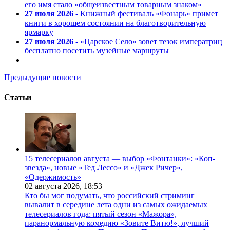
его имя стало «общеизвестным товарным знаком»
27 июля 2026
- Книжный фестиваль «Фонарь» примет
книги в хорошем состоянии на благотворительную
ярмарку
27 июля 2026
- «Царское Село» зовет тезок императриц
бесплатно посетить музейные маршруты
Предыдущие новости
Статьи
15 телесериалов августа — выбор «Фонтанки»: «Коп-
звезда», новые «Тед Лессо» и «Джек Ричер»,
«Одержимость»
02 августа 2026,
18:53
Кто бы мог подумать, что российский стриминг
вывалит в середине лета одни из самых ожидаемых
телесериалов года: пятый сезон «Мажора»,
паранормальную комедию «Зовите Витю!», лучший