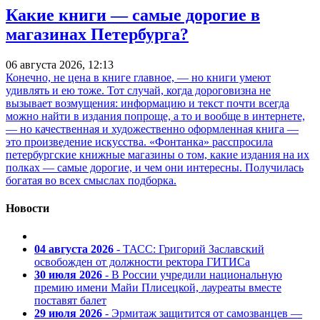
Какие книги — самые дорогие в
магазинах Петербурга?
06 августа 2026, 12:13
Конечно, не цена в книге главное, — но книги умеют
удивлять и ею тоже. Тот случай, когда дороговизна не
вызывает возмущения: информацию и текст почти всегда
можно найти в издания попроще, а то и вообще в интернете,
— но качественная и художественно оформленная книга —
это произведение искусства. «Фонтанка» расспросила
петербургские книжные магазины о том, какие издания на их
полках — самые дорогие, и чем они интересны. Получилась
богатая во всех смыслах подборка.
Новости
04 августа 2026
- ТАСС: Григорий Заславский
освобожден от должности ректора ГИТИСа
30 июля 2026
- В России учредили национальную
премию имени Майи Плисецкой, лауреаты вместе
поставят балет
29 июля 2026
- Эрмитаж защитится от самозванцев —