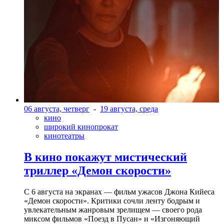
06 августа, четверг
-
19 августа, среда
кино
широкий кинопрокат
кинотеатры
В кино покажут мистический
триллер «Демон скорости»
С 6 августа на экранах — фильм ужасов Джона Кийеса
«Демон скорости». Критики сочли ленту бодрым и
увлекательным жанровым зрелищeм — своего рода
миксом фильмов «Поезд в Пусан» и «Изгоняющий