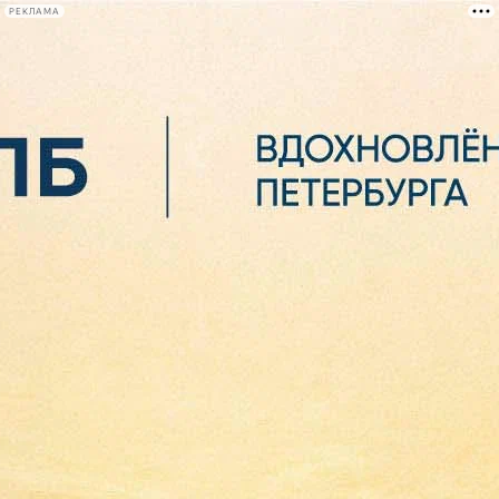
РЕКЛАМА
Афиша Plus
#телегид
Фонтанка.ру
Сегодня:
2026.08.06
20:31
Афиша Plus
кино
спектакли
выставки
концерты
лекции
книги
афиша плюс
новости
+