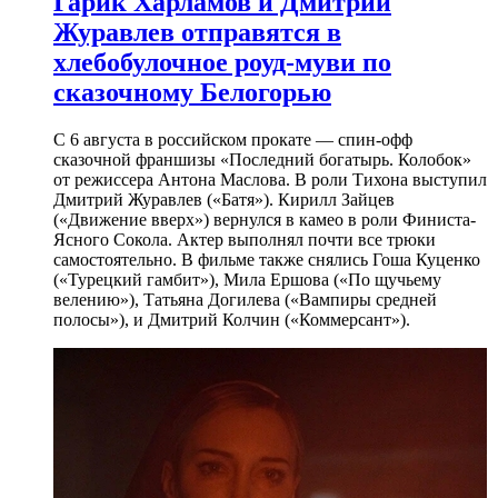
Гарик Харламов и Дмитрий
Журавлев отправятся в
хлебобулочное роуд-муви по
сказочному Белогорью
С 6 августа в российском прокате — спин-офф
сказочной франшизы «Последний богатырь. Колобок»
от режиссера Антона Маслова. В роли Тихона выступил
Дмитрий Журавлев («Батя»). Кирилл Зайцев
(«Движение вверх») вернулся в камео в роли Финиста-
Ясного Сокола. Актер выполнял почти все трюки
самостоятельно. В фильме также снялись Гоша Куценко
(«Турецкий гамбит»), Мила Ершова («По щучьему
велению»), Татьяна Догилева («Вампиры средней
полосы»), и Дмитрий Колчин («Коммерсант»).