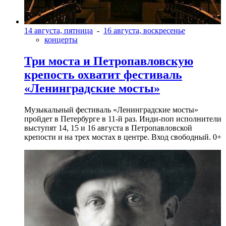
14 августа, пятница
-
16 августа, воскресенье
концерты
Три моста и Петропавловскую
крепость охватит фестиваль
«Ленинградские мосты»
Музыкальный фестиваль «Ленинградские мосты»
пройдет в Петербурге в 11-й раз. Инди-поп исполнители
выступят 14, 15 и 16 августа в Петропавловской
крепости и на трех мостах в центре. Вход свободный. 0+