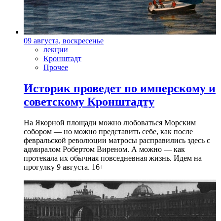
09 августа, воскресенье
лекции
Кронштадт
Прочее
Историк проведет по имперскому и
советскому Кронштадту
На Якорной площади можно любоваться Морским
собором — но можно представить себе, как после
февральской революции матросы расправились здесь с
адмиралом Робертом Виреном. А можно — как
протекала их обычная повседневная жизнь. Идем на
прогулку 9 августа. 16+