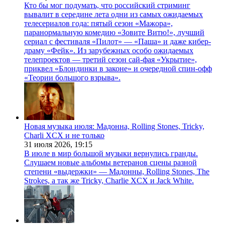
Кто бы мог подумать, что российский стриминг
вывалит в середине лета одни из самых ожидаемых
телесериалов года: пятый сезон «Мажора»,
паранормальную комедию «Зовите Витю!», лучший
сериал с фестиваля «Пилот» — «Паша» и даже кибер-
драму «Фейк». Из зарубежных особо ожидаемых
телепроектов — третий сезон сай-фая «Укрытие»,
приквел «Блондинки в законе» и очередной спин-офф
«Теории большого взрыва».
Новая музыка июля: Мадонна, Rolling Stones, Tricky,
Charli XCX и не только
31 июля 2026,
19:15
В июле в мир большой музыки вернулись гранды.
Слушаем новые альбомы ветеранов сцены разной
степени «выдержки» — Мадонны, Rolling Stones, The
Strokes, а так же Tricky, Charlie XCX и Jack White.