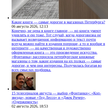
Какие книги — самые дорогие в магазинах Петербурга?
06 августа 2026,
12:13
Конечно, не цена в книге главное, — но книги умеют
удивлять и ею тоже. Тот случай, когда дороговизна не
вызывает возмущения: информацию и текст почти
всегда можно найти в издания попроще, а то и вообще в
интернете, — но качественная и художественно
оформленная книга — это произведение искусства.
«Фонтанка» расспросила петербургские книжные
магазины о том, какие издания на их полках — самые
дорогие, и чем они интересны. Получилась богатая во
всех смыслах подборка.
15 телесериалов августа — выбор «Фонтанки»: «Коп-
звезда», новые «Тед Лессо» и «Джек Ричер»,
«Одержимость»
02 августа 2026,
18:53