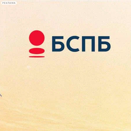
РЕКЛАМА
Афиша Plus
#телегид
Фонтанка.ру
Сегодня:
2026.08.07
15:23
Афиша Plus
кино
спектакли
выставки
концерты
лекции
книги
афиша плюс
новости
+