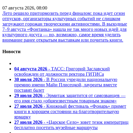
07 августа 2026, 08:00
Лето решило притормозить перед финалом: пока идет сезон
отпусков, организаторы культурных событий не слишком
загружают горожан творческими активностями. В выходные
7–9 августа «Фонтанка» нашла не так много новых идей для
культурного досуга — но, возможно, самое время уделить
внимание ранее открытым выставкам или почитать книги.
Новости
04 августа 2026
- ТАСС: Григорий Заславский
освобожден от должности ректора ГИТИСа
30 июля 2026
- В России учредили национальную
премию имени Майи Плисецкой, лауреаты вместе
поставят балет
29 июля 2026
- Эрмитаж защитится от самозванцев —
его имя стало «общеизвестным товарным знаком»
27 июля 2026
- Книжный фестиваль «Фонарь» примет
книги в хорошем состоянии на благотворительную
ярмарку
27 июля 2026
- «Царское Село» зовет тезок императриц
бесплатно посетить музейные маршруты