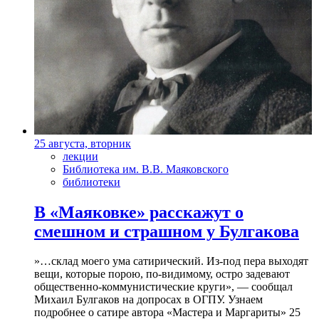
25 августа, вторник
лекции
Библиотека им. В.В. Маяковского
библиотеки
В «Маяковке» расскажут о
смешном и страшном у Булгакова
»…склад моего ума сатирический. Из-под пера выходят
вещи, которые порою, по-видимому, остро задевают
общественно-коммунистические круги», — сообщал
Михаил Булгаков на допросах в ОГПУ. Узнаем
подробнее о сатире автора «Мастера и Маргариты» 25