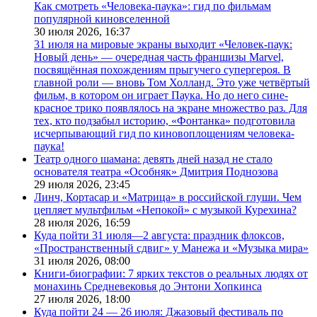
Как смотреть «Человека-паука»: гид по фильмам
популярной киновселенной
30 июля 2026,
16:37
31 июля на мировые экраны выходит «Человек-паук:
Новый день» — очередная часть франшизы Marvel,
посвящённая похождениям прыгучего супергероя. В
главной роли — вновь Том Холланд. Это уже четвёртый
фильм, в котором он играет Паука. Но до него сине-
красное трико появлялось на экране множество раз. Для
тех, кто подзабыл историю, «Фонтанка» подготовила
исчерпывающий гид по киновоплощениям человека-
паука!
Театр одного шамана: девять дней назад не стало
основателя театра «Особняк» Дмитрия Поднозова
29 июля 2026,
23:45
Линч, Кортасар и «Матрица» в российской глуши. Чем
цепляет мультфильм «Непокой» с музыкой Курехина?
28 июля 2026,
16:59
Куда пойти 31 июля—2 августа: праздник флоксов,
«Пространственный сдвиг» у Манежа и «Музыка мира»
31 июля 2026,
08:00
Книги-биографии: 7 ярких текстов о реальных людях от
монахинь Средневековья до Энтони Хопкинса
27 июля 2026,
18:00
Куда пойти 24 — 26 июля: Джазовый фестиваль по