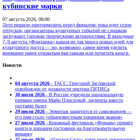
кубинские марки
07 августа 2026, 08:00
Лето решило притормозить перед финалом: пока идет сезон
отпусков, организаторы культурных событий не слишком
загружают горожан творческими активностями. В выходные
7–9 августа «Фонтанка» нашла не так много новых идей для
культурного досуга — но, возможно, самое время уделить
внимание ранее открытым выставкам или почитать книги.
Новости
04 августа 2026
- ТАСС: Григорий Заславский
освобожден от должности ректора ГИТИСа
30 июля 2026
- В России учредили национальную
премию имени Майи Плисецкой, лауреаты вместе
поставят балет
29 июля 2026
- Эрмитаж защитится от самозванцев —
его имя стало «общеизвестным товарным знаком»
27 июля 2026
- Книжный фестиваль «Фонарь» примет
книги в хорошем состоянии на благотворительную
ярмарку
27 июля 2026
- «Царское Село» зовет тезок императриц