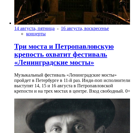
14 августа, пятница
-
16 августа, воскресенье
концерты
Три моста и Петропавловскую
крепость охватит фестиваль
«Ленинградские мосты»
Музыкальный фестиваль «Ленинградские мосты»
пройдет в Петербурге в 11-й раз. Инди-поп исполнители
выступят 14, 15 и 16 августа в Петропавловской
крепости и на трех мостах в центре. Вход свободный. 0+