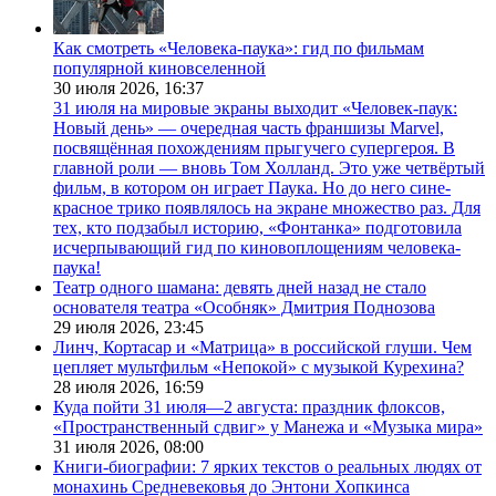
Как смотреть «Человека-паука»: гид по фильмам
популярной киновселенной
30 июля 2026,
16:37
31 июля на мировые экраны выходит «Человек-паук:
Новый день» — очередная часть франшизы Marvel,
посвящённая похождениям прыгучего супергероя. В
главной роли — вновь Том Холланд. Это уже четвёртый
фильм, в котором он играет Паука. Но до него сине-
красное трико появлялось на экране множество раз. Для
тех, кто подзабыл историю, «Фонтанка» подготовила
исчерпывающий гид по киновоплощениям человека-
паука!
Театр одного шамана: девять дней назад не стало
основателя театра «Особняк» Дмитрия Поднозова
29 июля 2026,
23:45
Линч, Кортасар и «Матрица» в российской глуши. Чем
цепляет мультфильм «Непокой» с музыкой Курехина?
28 июля 2026,
16:59
Куда пойти 31 июля—2 августа: праздник флоксов,
«Пространственный сдвиг» у Манежа и «Музыка мира»
31 июля 2026,
08:00
Книги-биографии: 7 ярких текстов о реальных людях от
монахинь Средневековья до Энтони Хопкинса