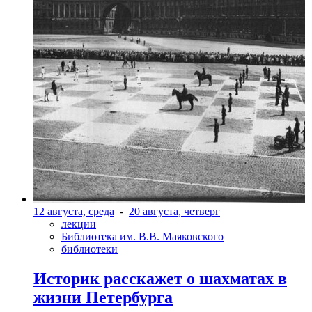
12 августа, среда
-
20 августа, четверг
лекции
Библиотека им. В.В. Маяковского
библиотеки
Историк расскажет о шахматах в
жизни Петербурга