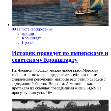
09 августа, воскресенье
лекции
Кронштадт
Прочее
Историк проведет по имперскому и
советскому Кронштадту
На Якорной площади можно любоваться Морским
собором — но можно представить себе, как после
февральской революции матросы расправились здесь с
адмиралом Робертом Виреном. А можно — как
протекала их обычная повседневная жизнь. Идем на
прогулку 9 августа. 16+