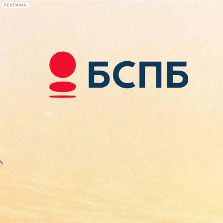
РЕКЛАМА
Афиша Plus
#телегид
Фонтанка.ру
Сегодня:
2026.08.07
14:46
Афиша Plus
кино
спектакли
выставки
концерты
лекции
книги
афиша плюс
новости
+