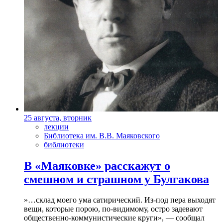
25 августа, вторник
лекции
Библиотека им. В.В. Маяковского
библиотеки
В «Маяковке» расскажут о
смешном и страшном у Булгакова
»…склад моего ума сатирический. Из-под пера выходят
вещи, которые порою, по-видимому, остро задевают
общественно-коммунистические круги», — сообщал