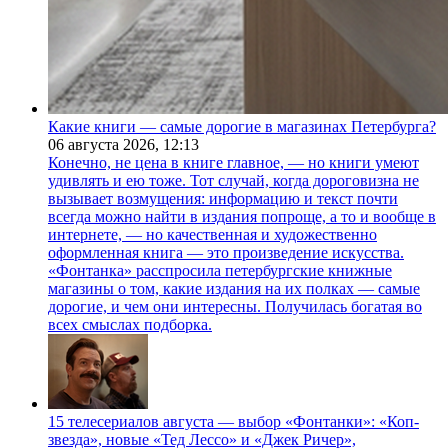
Какие книги — самые дорогие в магазинах Петербурга?
06 августа 2026,
12:13
Конечно, не цена в книге главное, — но книги умеют
удивлять и ею тоже. Тот случай, когда дороговизна не
вызывает возмущения: информацию и текст почти
всегда можно найти в издания попроще, а то и вообще в
интернете, — но качественная и художественно
оформленная книга — это произведение искусства.
«Фонтанка» расспросила петербургские книжные
магазины о том, какие издания на их полках — самые
дорогие, и чем они интересны. Получилась богатая во
всех смыслах подборка.
15 телесериалов августа — выбор «Фонтанки»: «Коп-
звезда», новые «Тед Лессо» и «Джек Ричер»,