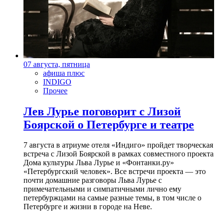
07 августа, пятница
афиша плюс
INDIGO
Прочее
Лев Лурье поговорит с Лизой
Боярской о Петербурге и театре
7 августа в атриуме отеля «Индиго» пройдет творческая
встреча с Лизой Боярской в рамках совместного проекта
Дома культуры Льва Лурье и «Фонтанки.ру»
«Петербургский человек». Все встречи проекта — это
почти домашние разговоры Льва Лурье с
примечательными и симпатичными лично ему
петербуржцами на самые разные темы, в том числе о
Петербурге и жизни в городе на Неве.