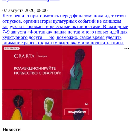
07 августа 2026, 08:00
Лето решило притормозить перед финалом: пока идет сезон
отпусков, организаторы культурных событий не слишком
загружают горожан творческими активностями. В выходные
7–9 августа «Фонтанка» нашла не так много новых идей для
культурного досуга — но, возможно, самое время уделить
внимание ранее открытым выставкам или почитать книги.
РЕКЛАМА
Новости