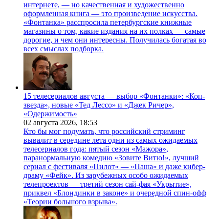
интернете, — но качественная и художественно
оформленная книга — это произведение искусства.
«Фонтанка» расспросила петербургские книжные
магазины о том, какие издания на их полках — самые
дорогие, и чем они интересны. Получилась богатая во
всех смыслах подборка.
15 телесериалов августа — выбор «Фонтанки»: «Коп-
звезда», новые «Тед Лессо» и «Джек Ричер»,
«Одержимость»
02 августа 2026,
18:53
Кто бы мог подумать, что российский стриминг
вывалит в середине лета одни из самых ожидаемых
телесериалов года: пятый сезон «Мажора»,
паранормальную комедию «Зовите Витю!», лучший
сериал с фестиваля «Пилот» — «Паша» и даже кибер-
драму «Фейк». Из зарубежных особо ожидаемых
телепроектов — третий сезон сай-фая «Укрытие»,
приквел «Блондинки в законе» и очередной спин-офф
«Теории большого взрыва».