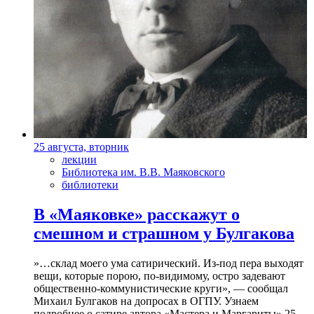
25 августа, вторник
лекции
Библиотека им. В.В. Маяковского
библиотеки
В «Маяковке» расскажут о
смешном и страшном у Булгакова
»…склад моего ума сатирический. Из-под пера выходят
вещи, которые порою, по-видимому, остро задевают
общественно-коммунистические круги», — сообщал
Михаил Булгаков на допросах в ОГПУ. Узнаем
подробнее о сатире автора «Мастера и Маргариты» 25