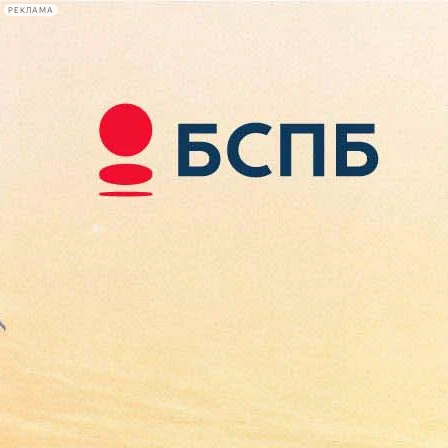
РЕКЛАМА
Афиша Plus
#телегид
Фонтанка.ру
Сегодня:
2026.08.07
08:36
Афиша Plus
кино
спектакли
выставки
концерты
лекции
книги
афиша плюс
новости
+