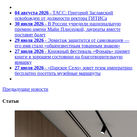
04 августа 2026
- ТАСС: Григорий Заславский
освобожден от должности ректора ГИТИСа
30 июля 2026
- В России учредили национальную
премию имени Майи Плисецкой, лауреаты вместе
поставят балет
29 июля 2026
- Эрмитаж защитится от самозванцев —
его имя стало «общеизвестным товарным знаком»
27 июля 2026
- Книжный фестиваль «Фонарь» примет
книги в хорошем состоянии на благотворительную
ярмарку
27 июля 2026
- «Царское Село» зовет тезок императриц
бесплатно посетить музейные маршруты
Предыдущие новости
Статьи