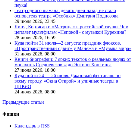
паука!
Театр одного шамана: девять дней назад не стало
основателя театра «Особняк» Дмитрия Поднозова
29 июля 2026,
23:45
Линч, Кортасар и «Матрица» в российской глуши. Чем
цепляет мультфильм «Непокой» с музыкой Курехина?
28 июля 2026,
16:59
Куда пойти 31 июля—2 августа: праздник флоксов,
«Пространственный сдвиг» у Манежа и «Музыка мира»
31 июля 2026,
08:00
Книги-биографии: 7 ярких текстов о реальных людях от
монахинь Средневековья до Энтони Хопкинса
27 июля 2026,
18:00
Куда пойти 24 — 26 июля: Джазовый фестиваль по
всему городу, «Окна Открой» и уличные театры в
ЦПКиО
24 июля 2026,
08:00
Предыдущие статьи
Фишки
Календарь в RSS