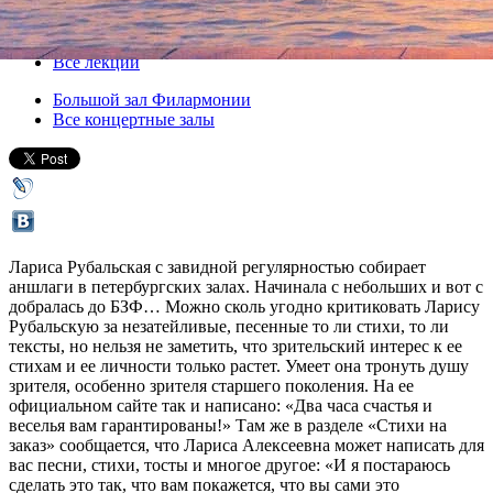
13 марта 2013, среда
,
19.00
Версия для печати
Все лекции
Большой зал Филармонии
Все концертные залы
Лариса Рубальская с завидной регулярностью собирает
аншлаги в петербургских залах. Начинала с небольших и вот с
добралась до БЗФ… Можно сколь угодно критиковать Ларису
Рубальскую за незатейливые, песенные то ли стихи, то ли
тексты, но нельзя не заметить, что зрительский интерес к ее
стихам и ее личности только растет. Умеет она тронуть душу
зрителя, особенно зрителя старшего поколения. На ее
официальном сайте так и написано: «Два часа счастья и
веселья вам гарантированы!» Там же в разделе «Стихи на
заказ» сообщается, что Лариса Алексеевна может написать для
вас песни, стихи, тосты и многое другое: «И я постараюсь
сделать это так, что вам покажется, что вы сами это