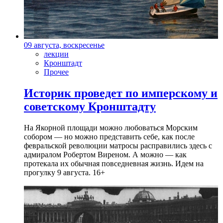
09 августа, воскресенье
лекции
Кронштадт
Прочее
Историк проведет по имперскому и
советскому Кронштадту
На Якорной площади можно любоваться Морским
собором — но можно представить себе, как после
февральской революции матросы расправились здесь с
адмиралом Робертом Виреном. А можно — как
протекала их обычная повседневная жизнь. Идем на
прогулку 9 августа. 16+