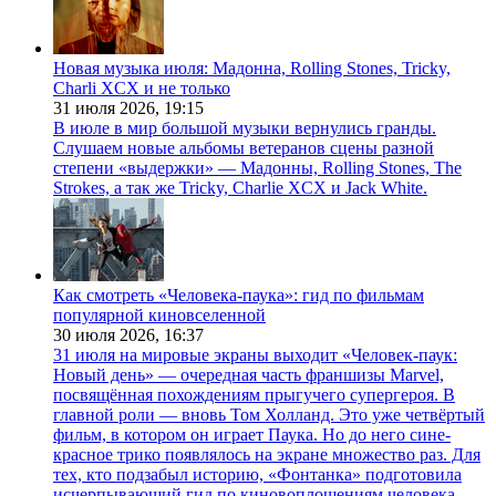
Новая музыка июля: Мадонна, Rolling Stones, Tricky,
Charli XCX и не только
31 июля 2026,
19:15
В июле в мир большой музыки вернулись гранды.
Слушаем новые альбомы ветеранов сцены разной
степени «выдержки» — Мадонны, Rolling Stones, The
Strokes, а так же Tricky, Charlie XCX и Jack White.
Как смотреть «Человека-паука»: гид по фильмам
популярной киновселенной
30 июля 2026,
16:37
31 июля на мировые экраны выходит «Человек-паук:
Новый день» — очередная часть франшизы Marvel,
посвящённая похождениям прыгучего супергероя. В
главной роли — вновь Том Холланд. Это уже четвёртый
фильм, в котором он играет Паука. Но до него сине-
красное трико появлялось на экране множество раз. Для
тех, кто подзабыл историю, «Фонтанка» подготовила
исчерпывающий гид по киновоплощениям человека-