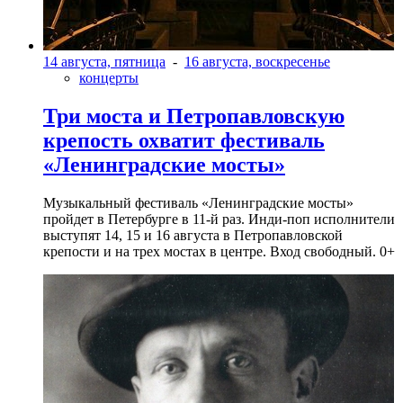
14 августа, пятница
-
16 августа, воскресенье
концерты
Три моста и Петропавловскую
крепость охватит фестиваль
«Ленинградские мосты»
Музыкальный фестиваль «Ленинградские мосты»
пройдет в Петербурге в 11-й раз. Инди-поп исполнители
выступят 14, 15 и 16 августа в Петропавловской
крепости и на трех мостах в центре. Вход свободный. 0+