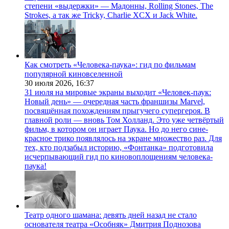
степени «выдержки» — Мадонны, Rolling Stones, The
Strokes, а так же Tricky, Charlie XCX и Jack White.
Как смотреть «Человека-паука»: гид по фильмам
популярной киновселенной
30 июля 2026,
16:37
31 июля на мировые экраны выходит «Человек-паук:
Новый день» — очередная часть франшизы Marvel,
посвящённая похождениям прыгучего супергероя. В
главной роли — вновь Том Холланд. Это уже четвёртый
фильм, в котором он играет Паука. Но до него сине-
красное трико появлялось на экране множество раз. Для
тех, кто подзабыл историю, «Фонтанка» подготовила
исчерпывающий гид по киновоплощениям человека-
паука!
Театр одного шамана: девять дней назад не стало
основателя театра «Особняк» Дмитрия Поднозова