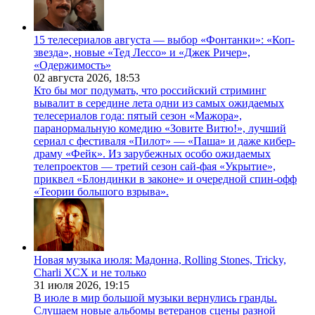
15 телесериалов августа — выбор «Фонтанки»: «Коп-
звезда», новые «Тед Лессо» и «Джек Ричер»,
«Одержимость»
02 августа 2026,
18:53
Кто бы мог подумать, что российский стриминг
вывалит в середине лета одни из самых ожидаемых
телесериалов года: пятый сезон «Мажора»,
паранормальную комедию «Зовите Витю!», лучший
сериал с фестиваля «Пилот» — «Паша» и даже кибер-
драму «Фейк». Из зарубежных особо ожидаемых
телепроектов — третий сезон сай-фая «Укрытие»,
приквел «Блондинки в законе» и очередной спин-офф
«Теории большого взрыва».
Новая музыка июля: Мадонна, Rolling Stones, Tricky,
Charli XCX и не только
31 июля 2026,
19:15
В июле в мир большой музыки вернулись гранды.
Слушаем новые альбомы ветеранов сцены разной