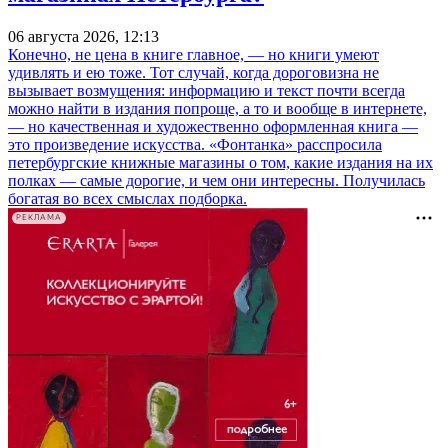
06 августа 2026, 12:13
Конечно, не цена в книге главное, — но книги умеют
удивлять и ею тоже. Тот случай, когда дороговизна не
вызывает возмущения: информацию и текст почти всегда
можно найти в издания попроще, а то и вообще в интернете,
— но качественная и художественно оформленная книга —
это произведение искусства. «Фонтанка» расспросила
петербургские книжные магазины о том, какие издания на их
полках — самые дорогие, и чем они интересны. Получилась
богатая во всех смыслах подборка.
РЕКЛАМА