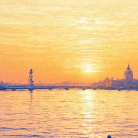
Концерт ко дню рождения
Иоганна Себастьяна Баха
«Бах плюс…»