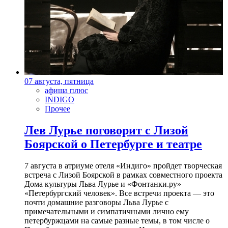
07 августа, пятница
афиша плюс
INDIGO
Прочее
Лев Лурье поговорит с Лизой
Боярской о Петербурге и театре
7 августа в атриуме отеля «Индиго» пройдет творческая
встреча с Лизой Боярской в рамках совместного проекта
Дома культуры Льва Лурье и «Фонтанки.ру»
«Петербургский человек». Все встречи проекта — это
почти домашние разговоры Льва Лурье с
примечательными и симпатичными лично ему
петербуржцами на самые разные темы, в том числе о