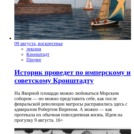
09 августа, воскресенье
лекции
Кронштадт
Прочее
Историк проведет по имперскому и
советскому Кронштадту
На Якорной площади можно любоваться Морским
собором — но можно представить себе, как после
февральской революции матросы расправились здесь с
адмиралом Робертом Виреном. А можно — как
протекала их обычная повседневная жизнь. Идем на
прогулку 9 августа. 16+