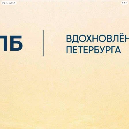
РЕКЛАМА
Афиша Plus
#телегид
Фонтанка.ру
Сегодня:
2026.08.07
05:34
Афиша Plus
кино
спектакли
выставки
концерты
лекции
книги
афиша плюс
новости
+