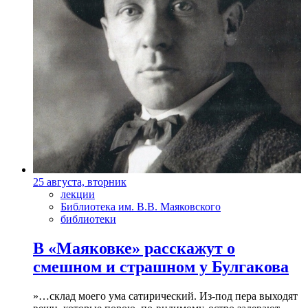
25 августа, вторник
лекции
Библиотека им. В.В. Маяковского
библиотеки
В «Маяковке» расскажут о
смешном и страшном у Булгакова
»…склад моего ума сатирический. Из-под пера выходят