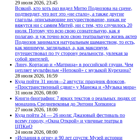
29 июля 2026,
23:45
Всякий, кто хоть раз видел Митю Поднозова на сцене,
подтвердит, что вот это «не стало», а также другие
глаголы, описывающие несуществование, никак не
вяжутся ни с самим Митей, ни с тем, что случилось 20
июля. Потому что всю свою сознательную, как я
полагаю, и уж точно всю свою театральную жизнь актер
Поднозов занимался натуральным шаманством, то есть,
как минимум, заглядывал, а, как максимум,
путешествовал по ту сторону реальности, увлекая за
собой зрителей.
Линч, Кортасар и «Матрица» в российской глуши. Чем
цепляет мультфильм «Непокой» с музыкой Курехина?
28 июля 2026,
16:59
Куда пойти 31 июля—2 августа: праздник флоксов,
«Пространственный сдвиг» у Манежа и «Музыка мира»
31 июля 2026,
08:00
Книги-биографии: 7 ярких текстов о реальных людях от
монахинь Средневековья до Энтони Хопкинса
27 июля 2026,
18:00
Куда пойти 24 — 26 июля: Джазовый фестиваль по
всему городу, «Окна Открой» и уличные театры в
ЦПКиО
24 июля 2026,
08:00
«Испания в огне» и 90 лет спустя: Музей истории