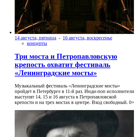
14 августа, пятница
-
16 августа, воскресенье
концерты
Три моста и Петропавловскую
крепость охватит фестиваль
«Ленинградские мосты»
Музыкальный фестиваль «Ленинградские мосты»
пройдет в Петербурге в 11-й раз. Инди-поп исполнители
выступят 14, 15 и 16 августа в Петропавловской
крепости и на трех мостах в центре. Вход свободный. 0+