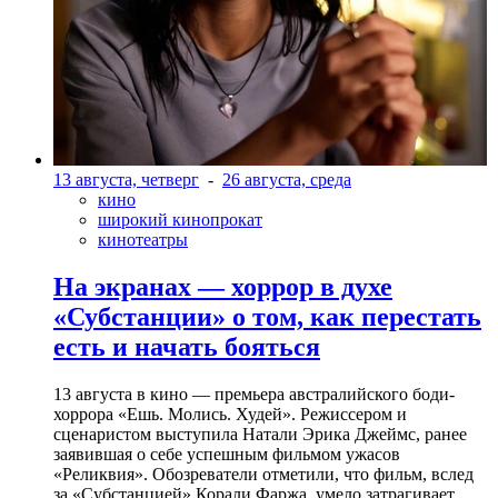
13 августа, четверг
-
26 августа, среда
кино
широкий кинопрокат
кинотеатры
На экранах — хоррор в духе
«Субстанции» о том, как перестать
есть и начать бояться
13 августа в кино — премьера австралийского боди-
хоррора «Ешь. Молись. Худей». Режиссером и
сценаристом выступила Натали Эрика Джеймс, ранее
заявившая о себе успешным фильмом ужасов
«Реликвия». Обозреватели отметили, что фильм, вслед
за «Субстанцией» Корали Фаржа, умело затрагивает