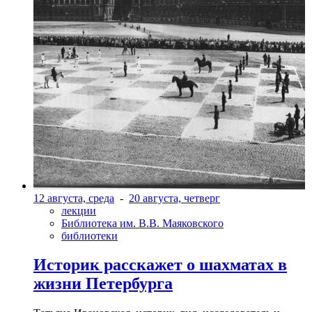
12 августа, среда
-
20 августа, четверг
лекции
Библиотека им. В.В. Маяковского
библиотеки
Историк расскажет о шахматах в
жизни Петербурга