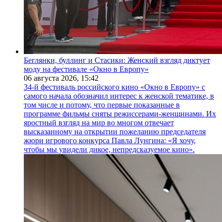
Беглянки, буллинг и Стасики: Женский взгляд диктует
моду на фестивале «Окно в Европу»
06 августа 2026,
15:42
34-й фестиваль российского кино «Окно в Европу» с
самого начала обозначил интерес к женской тематике, в
том числе и потому, что первые показанные в
программе фильмы сняты режиссерами-женщинами. Их
яростный взгляд на мир во многом отвечает
высказанному на открытии пожеланию председателя
жюри игрового конкурса Павла Лунгина: «Я хочу,
чтобы мы увидели дикое, непредсказуемое кино».