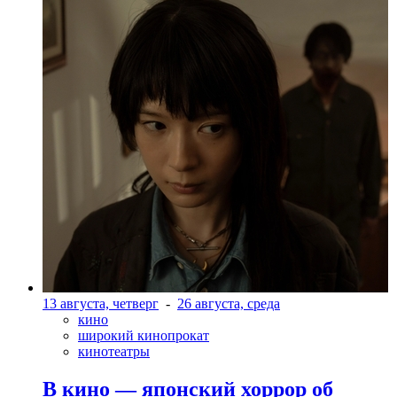
13 августа, четверг
-
26 августа, среда
кино
широкий кинопрокат
кинотеатры
В кино — японский хоррор об