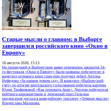
Старые мысли о главном: в Выборге
завершился российского кино «Окно в
Европу»
10 августа 2026, 15:13
На прошедшей в Выборгском замке церемонии закрытия 34-
го фестиваля «Окно в Европу» были названы победители: в
конкурсе игрового кино гран-при получил дебют Антона
Нефедова «За нашим домом сад». В конкурсе «Выборгский
счет» по итогам зрительского голосования победила картина
Юлии Трофимовой «Как пережить брак». Диплом победителя
рейтинга кинокритиков и денежный приз Гильдии
продюсеров достался комедийному триллеру «Темные мысли»
Владислава Малахова.