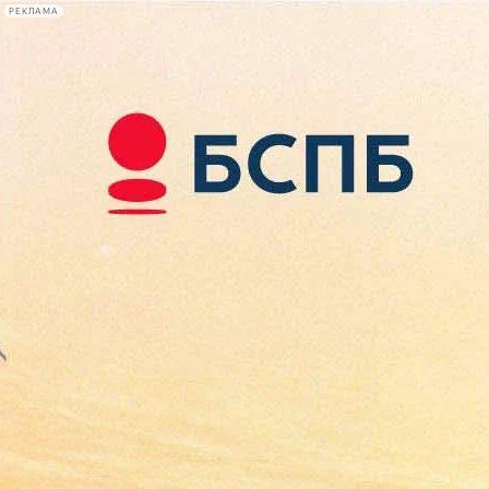
РЕКЛАМА
Афиша Plus
#телегид
Фонтанка.ру
Сегодня:
2026.08.10
22:33
Афиша Plus
кино
спектакли
выставки
концерты
лекции
книги
афиша плюс
новости
+