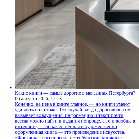
Какие книги — самые дорогие в магазинах Петербурга?
06 августа 2026,
12:13
Конечно, не цена в книге главное, — но книги умеют
удивлять и ею тоже. Тот случай, когда дороговизна не
вызывает возмущения: информацию и текст почти
всегда можно найти в издания попроще, а то и вообще в
интернете, — но качественная и художественно
оформленная книга — это произведение искусства.
«Фонтанка» расспросила петербургские книжные