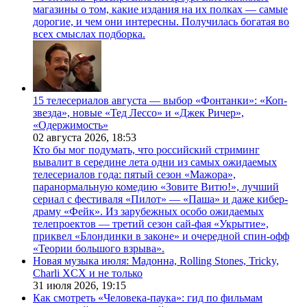
магазины о том, какие издания на их полках — самые
дорогие, и чем они интересны. Получилась богатая во
всех смыслах подборка.
15 телесериалов августа — выбор «Фонтанки»: «Коп-
звезда», новые «Тед Лессо» и «Джек Ричер»,
«Одержимость»
02 августа 2026,
18:53
Кто бы мог подумать, что российский стриминг
вывалит в середине лета одни из самых ожидаемых
телесериалов года: пятый сезон «Мажора»,
паранормальную комедию «Зовите Витю!», лучший
сериал с фестиваля «Пилот» — «Паша» и даже кибер-
драму «Фейк». Из зарубежных особо ожидаемых
телепроектов — третий сезон сай-фая «Укрытие»,
приквел «Блондинки в законе» и очередной спин-офф
«Теории большого взрыва».
Новая музыка июля: Мадонна, Rolling Stones, Tricky,
Charli XCX и не только
31 июля 2026,
19:15
Как смотреть «Человека-паука»: гид по фильмам