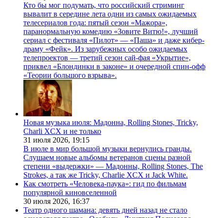
Кто бы мог подумать, что российский стриминг
вывалит в середине лета одни из самых ожидаемых
телесериалов года: пятый сезон «Мажора»,
паранормальную комедию «Зовите Витю!», лучший
сериал с фестиваля «Пилот» — «Паша» и даже кибер-
драму «Фейк». Из зарубежных особо ожидаемых
телепроектов — третий сезон сай-фая «Укрытие»,
приквел «Блондинки в законе» и очередной спин-офф
«Теории большого взрыва».
Новая музыка июля: Мадонна, Rolling Stones, Tricky,
Charli XCX и не только
31 июля 2026,
19:15
В июле в мир большой музыки вернулись гранды.
Слушаем новые альбомы ветеранов сцены разной
степени «выдержки» — Мадонны, Rolling Stones, The
Strokes, а так же Tricky, Charlie XCX и Jack White.
Как смотреть «Человека-паука»: гид по фильмам
популярной киновселенной
30 июля 2026,
16:37
Театр одного шамана: девять дней назад не стало