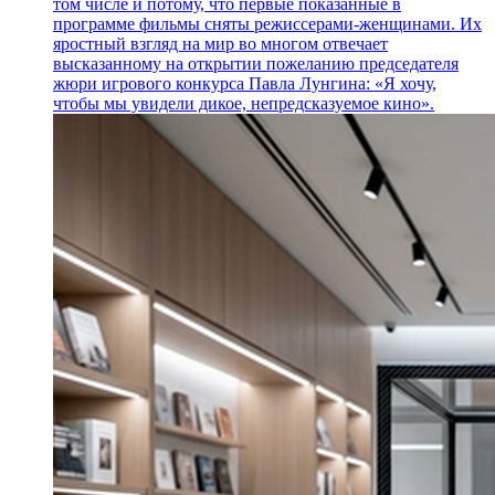
том числе и потому, что первые показанные в
программе фильмы сняты режиссерами-женщинами. Их
яростный взгляд на мир во многом отвечает
высказанному на открытии пожеланию председателя
жюри игрового конкурса Павла Лунгина: «Я хочу,
чтобы мы увидели дикое, непредсказуемое кино».