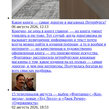
Какие книги — самые дорогие в магазинах Петербурга?
06 августа 2026,
12:13
Конечно, не цена в книге главное, — но книги умеют
удивлять и ею тоже. Тот случай, когда дороговизна не
вызывает возмущения: информацию и текст почти
всегда можно найти в издания попроще, а то и вообще в
интернете, — но качественная и художественно
оформленная книга — это произведение искусства.
«Фонтанка» расспросила петербургские книжные
магазины о том, какие издания на их полках — самые
дорогие, и чем они интересны. Получилась богатая во
всех смыслах подборка.
15 телесериалов августа — выбор «Фонтанки»: «Коп-
звезда», новые «Тед Лессо» и «Джек Ричер»,
«Одержимость»
02 августа 2026,
18:53