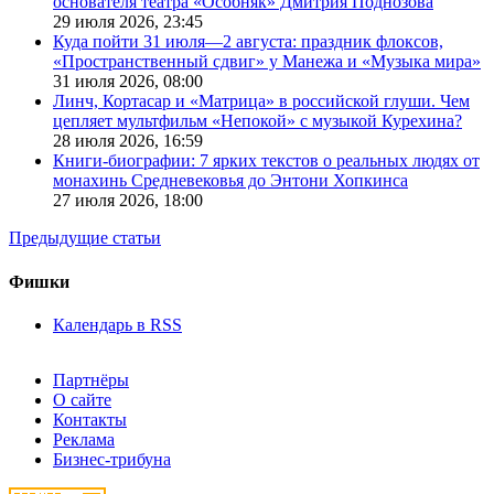
основателя театра «Особняк» Дмитрия Поднозова
29 июля 2026,
23:45
Куда пойти 31 июля—2 августа: праздник флоксов,
«Пространственный сдвиг» у Манежа и «Музыка мира»
31 июля 2026,
08:00
Линч, Кортасар и «Матрица» в российской глуши. Чем
цепляет мультфильм «Непокой» с музыкой Курехина?
28 июля 2026,
16:59
Книги-биографии: 7 ярких текстов о реальных людях от
монахинь Средневековья до Энтони Хопкинса
27 июля 2026,
18:00
Предыдущие статьи
Фишки
Календарь в RSS
Партнёры
О сайте
Контакты
Реклама
Бизнес-трибуна