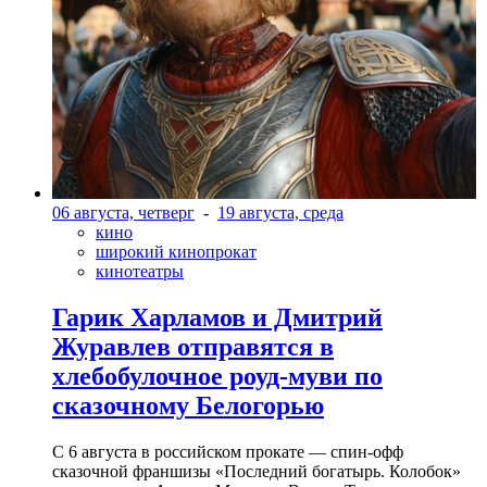
06 августа, четверг
-
19 августа, среда
кино
широкий кинопрокат
кинотеатры
Гарик Харламов и Дмитрий
Журавлев отправятся в
хлебобулочное роуд-муви по
сказочному Белогорью
С 6 августа в российском прокате — спин-офф
сказочной франшизы «Последний богатырь. Колобок»