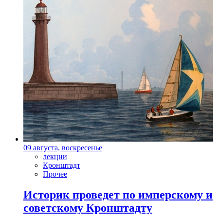
09 августа, воскресенье
лекции
Кронштадт
Прочее
Историк проведет по имперскому и
советскому Кронштадту