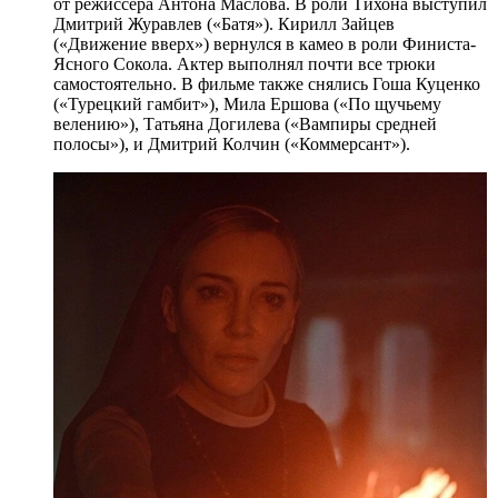
от режиссера Антона Маслова. В роли Тихона выступил
Дмитрий Журавлев («Батя»). Кирилл Зайцев
(«Движение вверх») вернулся в камео в роли Финиста-
Ясного Сокола. Актер выполнял почти все трюки
самостоятельно. В фильме также снялись Гоша Куценко
(«Турецкий гамбит»), Мила Ершова («По щучьему
велению»), Татьяна Догилева («Вампиры средней
полосы»), и Дмитрий Колчин («Коммерсант»).