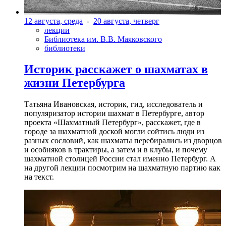
12 августа, среда
-
20 августа, четверг
лекции
Библиотека им. В.В. Маяковского
библиотеки
Историк расскажет о шахматах в
жизни Петербурга
Татьяна Ивановская, историк, гид, исследователь и
популяризатор истории шахмат в Петербурге, автор
проекта «Шахматный Петербург», расскажет, где в
городе за шахматной доской могли сойтись люди из
разных сословий, как шахматы перебирались из дворцов
и особняков в трактиры, а затем и в клубы, и почему
шахматной столицей России стал именно Петербург. А
на другой лекции посмотрим на шахматную партию как
на текст.