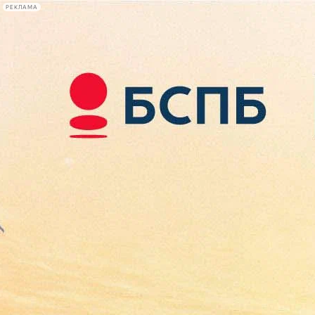
РЕКЛАМА
Афиша Plus
#телегид
Фонтанка.ру
Сегодня:
2026.08.09
14:18
Афиша Plus
кино
спектакли
выставки
концерты
лекции
книги
афиша плюс
новости
+