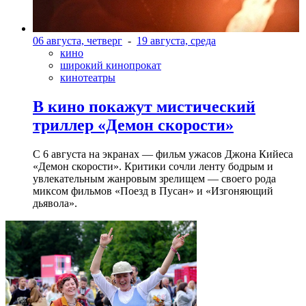
06 августа, четверг
-
19 августа, среда
кино
широкий кинопрокат
кинотеатры
В кино покажут мистический
триллер «Демон скорости»
С 6 августа на экранах — фильм ужасов Джона Кийеса
«Демон скорости». Критики сочли ленту бодрым и
увлекательным жанровым зрелищeм — своего рода
миксом фильмов «Поезд в Пусан» и «Изгоняющий
дьявола».