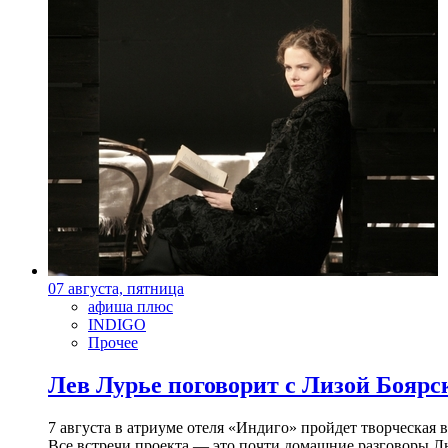
07 августа, пятница
афиша плюс
INDIGO
Прочее
Лев Лурье поговорит с Лизой Боярск
7 августа в атриуме отеля «Индиго» пройдет творческая 
Все встречи проекта — это почти домашние разговоры Л