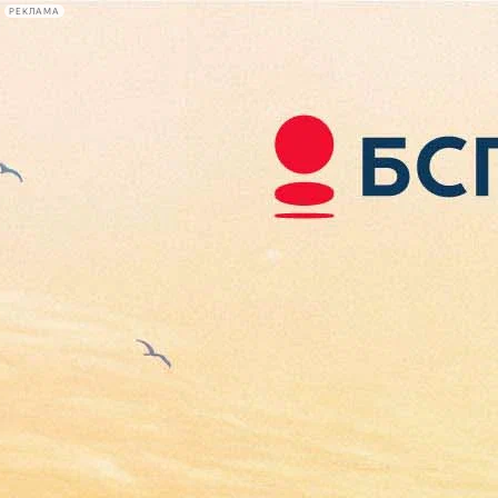
РЕКЛАМА
Афиша Plus
#телегид
Фонтанка.ру
Сегодня:
2026.08.07
18:11
Афиша Plus
кино
спектакли
выставки
концерты
лекции
книги
афиша плюс
новости
+