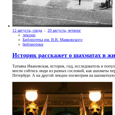
12 августа, среда
-
20 августа, четверг
лекции
Библиотека им. В.В. Маяковского
библиотеки
Историк расскажет о шахматах в ж
Татьяна Ивановская, историк, гид, исследователь и попу
могли сойтись люди из разных сословий, как шахматы пер
Петербург. А на другой лекции посмотрим на шахматную 