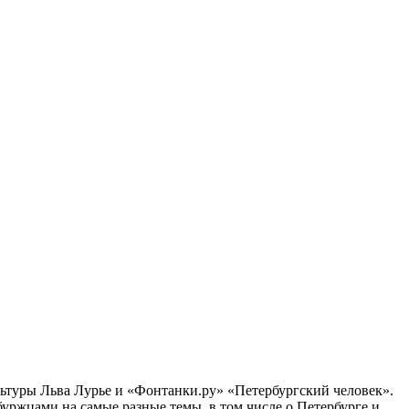
ультуры Льва Лурье и «Фонтанки.ру» «Петербургский человек».
ржцами на самые разные темы, в том числе о Петербурге и