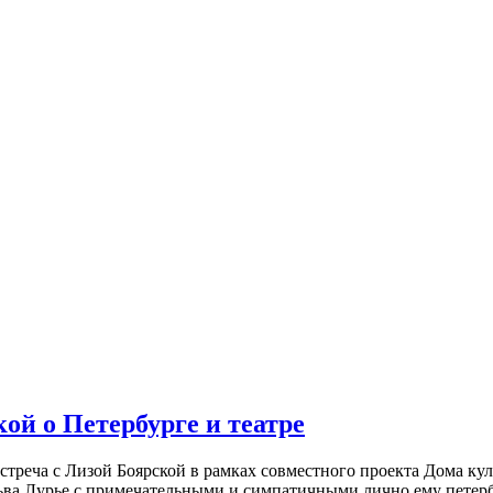
ой о Петербурге и театре
встреча с Лизой Боярской в рамках совместного проекта Дома к
ьва Лурье с примечательными и симпатичными лично ему петербу