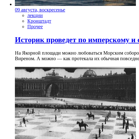
09 августа, воскресенье
лекции
Кронштадт
Прочее
Историк проведет по имперскому и
На Якорной площади можно любоваться Морским собором 
Виреном. А можно — как протекала их обычная повседнев