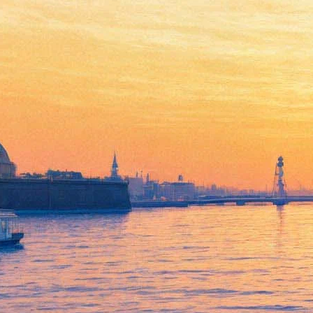
Концерт группы Black Light
Burns. Сольный проект Уэса
Борланда, гитариста Limp