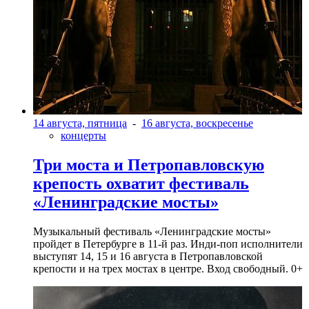
14 августа, пятница
-
16 августа, воскресенье
концерты
Три моста и Петропавловскую
крепость охватит фестиваль
«Ленинградские мосты»
Музыкальный фестиваль «Ленинградские мосты»
пройдет в Петербурге в 11-й раз. Инди-поп исполнители
выступят 14, 15 и 16 августа в Петропавловской
крепости и на трех мостах в центре. Вход свободный. 0+