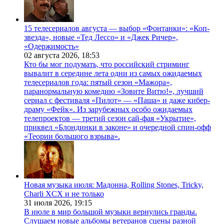
15 телесериалов августа — выбор «Фонтанки»: «Коп-
звезда», новые «Тед Лессо» и «Джек Ричер»,
«Одержимость»
02 августа 2026,
18:53
Кто бы мог подумать, что российский стриминг
вывалит в середине лета одни из самых ожидаемых
телесериалов года: пятый сезон «Мажора»,
паранормальную комедию «Зовите Витю!», лучший
сериал с фестиваля «Пилот» — «Паша» и даже кибер-
драму «Фейк». Из зарубежных особо ожидаемых
телепроектов — третий сезон сай-фая «Укрытие»,
приквел «Блондинки в законе» и очередной спин-офф
«Теории большого взрыва».
Новая музыка июля: Мадонна, Rolling Stones, Tricky,
Charli XCX и не только
31 июля 2026,
19:15
В июле в мир большой музыки вернулись гранды.
Слушаем новые альбомы ветеранов сцены разной