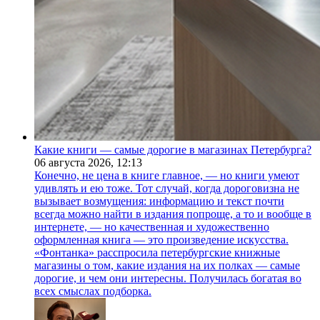
Какие книги — самые дорогие в магазинах Петербурга?
06 августа 2026,
12:13
Конечно, не цена в книге главное, — но книги умеют
удивлять и ею тоже. Тот случай, когда дороговизна не
вызывает возмущения: информацию и текст почти
всегда можно найти в издания попроще, а то и вообще в
интернете, — но качественная и художественно
оформленная книга — это произведение искусства.
«Фонтанка» расспросила петербургские книжные
магазины о том, какие издания на их полках — самые
дорогие, и чем они интересны. Получилась богатая во
всех смыслах подборка.