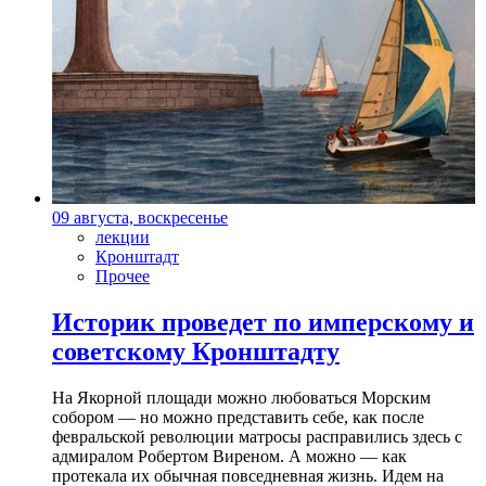
09 августа, воскресенье
лекции
Кронштадт
Прочее
Историк проведет по имперскому и
советскому Кронштадту
На Якорной площади можно любоваться Морским
собором — но можно представить себе, как после
февральской революции матросы расправились здесь с
адмиралом Робертом Виреном. А можно — как
протекала их обычная повседневная жизнь. Идем на