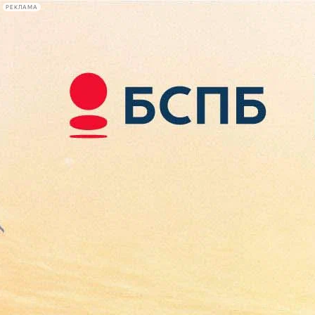
РЕКЛАМА
Афиша Plus
#телегид
Фонтанка.ру
Сегодня:
2026.08.07
13:31
Афиша Plus
кино
спектакли
выставки
концерты
лекции
книги
афиша плюс
новости
+