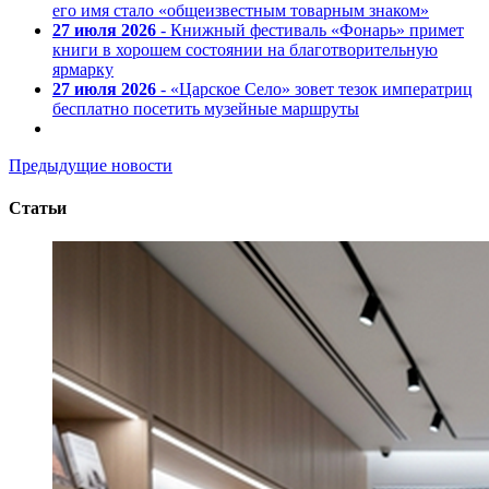
его имя стало «общеизвестным товарным знаком»
27 июля 2026
- Книжный фестиваль «Фонарь» примет
книги в хорошем состоянии на благотворительную
ярмарку
27 июля 2026
- «Царское Село» зовет тезок императриц
бесплатно посетить музейные маршруты
Предыдущие новости
Статьи