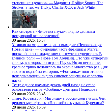
степени «выдержки» — Мадонны, Rolling Stones, The
Strokes, а так же Tricky, Charlie XCX и Jack White.
Как смотреть «Человека-паука»: гид по фильмам
популярной киновселенной
30 июля 2026,
16:37
31 июля на мировые экраны выходит «Человек-паук:
Новый день» — очередная часть франшизы Marvel,
посвящённая похождениям прыгучего супергероя. В
главной роли — вновь Том Холланд. Это уже четвёртый
фильм, в котором он играет Паука. Но до него сине-
красное трико появлялось на экране множество раз. Для
тех, кто подзабыл историю, «Фонтанка» подготовила
исчерпывающий гид по киновоплощениям человека-
паука!
Театр одного шамана: девять дней назад не стало
основателя театра «Особняк» Дмитрия Поднозова
29 июля 2026,
23:45
Линч, Кортасар и «Матрица» в российской глуши. Чем
цепляет мультфильм «Непокой» с музыкой Курехина?
28 июля 2026,
16:59