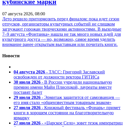
кубинские марки
07 августа 2026, 08:00
Лето решило притормозить перед финалом: пока идет сезон
отпусков, организаторы культурных событий не слишком
загружают горожан творческими активностями. В выходные
7–9 августа «Фонтанка» нашла не так много новых идей для
культурного досуга — но, возможно, самое время уделить
внимание ранее открытым выставкам или почитать книги.
Новости
04 августа 2026
- ТАСС: Григорий Заславский
освобожден от должности ректора ГИТИСа
30 июля 2026
- В России учредили национальную
премию имени Майи Плисецкой, лауреаты вместе
поставят балет
29 июля 2026
- Эрмитаж защитится от самозванцев —
его имя стало «общеизвестным товарным знаком»
27 июля 2026
- Книжный фестиваль «Фонарь» примет
книги в хорошем состоянии на благотворительную
ярмарку
27 июля 2026
- «Царское Село» зовет тезок императриц