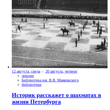
12 августа, среда
-
20 августа, четверг
лекции
Библиотека им. В.В. Маяковского
библиотеки
Историк расскажет о шахматах в
жизни Петербурга