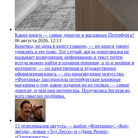
Какие книги — самые дорогие в магазинах Петербурга?
06 августа 2026,
12:13
Конечно, не цена в книге главное, — но книги умеют
удивлять и ею тоже. Тот случай, когда дороговизна не
вызывает возмущения: информацию и текст почти
всегда можно найти в издания попроще, а то и вообще в
интернете, — но качественная и художественно
оформленная книга — это произведение искусства.
«Фонтанка» расспросила петербургские книжные
магазины о том, какие издания на их полках — самые
дорогие, и чем они интересны. Получилась богатая во
всех смыслах подборка.
15 телесериалов августа — выбор «Фонтанки»: «Коп-
звезда», новые «Тед Лессо» и «Джек Ричер»,
«Одержимость»