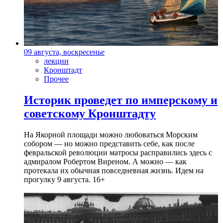
09 августа, воскресенье
лекции
Кронштадт
Прочее
Историк проведет по имперскому и
советскому Кронштадту
На Якорной площади можно любоваться Морским
собором — но можно представить себе, как после
февральской революции матросы расправились здесь с
адмиралом Робертом Виреном. А можно — как
протекала их обычная повседневная жизнь. Идем на
прогулку 9 августа. 16+