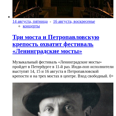
14 августа, пятница
-
16 августа, воскресенье
концерты
Три моста и Петропавловскую
крепость охватит фестиваль
«Ленинградские мосты»
Музыкальный фестиваль «Ленинградские мосты»
пройдет в Петербурге в 11-й раз. Инди-поп исполнители
выступят 14, 15 и 16 августа в Петропавловской
крепости и на трех мостах в центре. Вход свободный. 0+