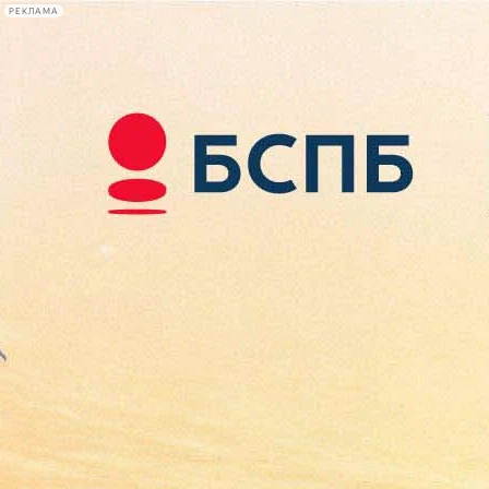
РЕКЛАМА
Афиша Plus
#телегид
Фонтанка.ру
Сегодня:
2026.08.07
11:07
Афиша Plus
кино
спектакли
выставки
концерты
лекции
книги
афиша плюс
новости
+