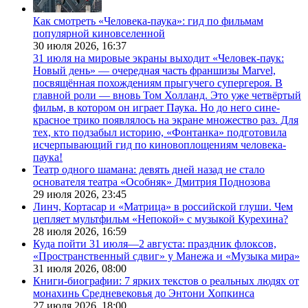
Как смотреть «Человека-паука»: гид по фильмам
популярной киновселенной
30 июля 2026,
16:37
31 июля на мировые экраны выходит «Человек-паук:
Новый день» — очередная часть франшизы Marvel,
посвящённая похождениям прыгучего супергероя. В
главной роли — вновь Том Холланд. Это уже четвёртый
фильм, в котором он играет Паука. Но до него сине-
красное трико появлялось на экране множество раз. Для
тех, кто подзабыл историю, «Фонтанка» подготовила
исчерпывающий гид по киновоплощениям человека-
паука!
Театр одного шамана: девять дней назад не стало
основателя театра «Особняк» Дмитрия Поднозова
29 июля 2026,
23:45
Линч, Кортасар и «Матрица» в российской глуши. Чем
цепляет мультфильм «Непокой» с музыкой Курехина?
28 июля 2026,
16:59
Куда пойти 31 июля—2 августа: праздник флоксов,
«Пространственный сдвиг» у Манежа и «Музыка мира»
31 июля 2026,
08:00
Книги-биографии: 7 ярких текстов о реальных людях от
монахинь Средневековья до Энтони Хопкинса
27 июля 2026,
18:00