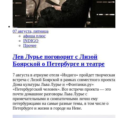
07 августа, пятница
афиша плюс
INDIGO
Прочее
Лев Лурье поговорит с Лизой
Боярской о Петербурге и театре
7 августа в атриуме отеля «Индиго» пройдет творческая
встреча с Лизой Боярской в рамках совместного проекта
Дома культуры Льва Лурье и «Фонтанки.ру»
«Петербургский человек». Все встречи проекта — это
почти домашние разговоры Льва Лурье с
примечательными и симпатичными лично ему
петербуржцами на самые разные темы, в том числе о
Петербурге и жизни в городе на Неве.