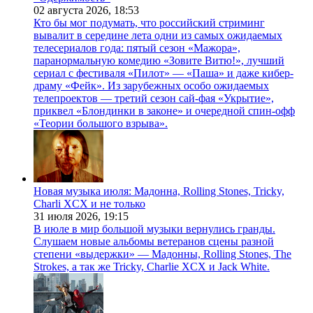
02 августа 2026,
18:53
Кто бы мог подумать, что российский стриминг
вывалит в середине лета одни из самых ожидаемых
телесериалов года: пятый сезон «Мажора»,
паранормальную комедию «Зовите Витю!», лучший
сериал с фестиваля «Пилот» — «Паша» и даже кибер-
драму «Фейк». Из зарубежных особо ожидаемых
телепроектов — третий сезон сай-фая «Укрытие»,
приквел «Блондинки в законе» и очередной спин-офф
«Теории большого взрыва».
Новая музыка июля: Мадонна, Rolling Stones, Tricky,
Charli XCX и не только
31 июля 2026,
19:15
В июле в мир большой музыки вернулись гранды.
Слушаем новые альбомы ветеранов сцены разной
степени «выдержки» — Мадонны, Rolling Stones, The
Strokes, а так же Tricky, Charlie XCX и Jack White.