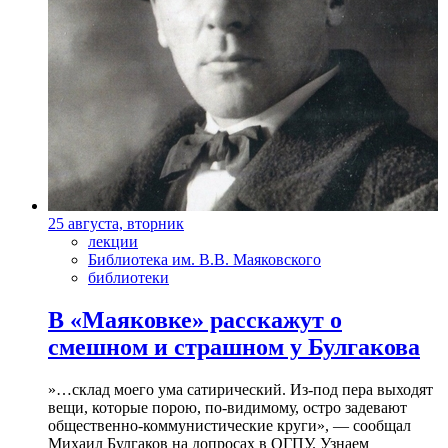
25 августа, вторник
лекции
Библиотека им. В.В. Маяковского
библиотеки
В «Маяковке» расскажут о
смешном и страшном у Булгакова
»…склад моего ума сатирический. Из-под пера выходят
вещи, которые порою, по-видимому, остро задевают
общественно-коммунистические круги», — сообщал
Михаил Булгаков на допросах в ОГПУ. Узнаем