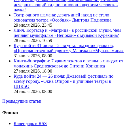
исчерпывающий гид по киновоплощениям человека-
паука!
Театр одного шамана: девять дней назад не стало
основателя театра «Особняк» Дмитрия Поднозова
29 июля 2026,
23:45
Линч, Кортасар и «Матрица» в российской глуши. Чем
цепляет мультфильм «Непокой» с музыкой Курехина?
28 июля 2026,
16:59
Куда пойти 31 июля—2 августа: праздник флоксов,
«Пространственный сдвиг» у Манежа и «Музыка мира»
31 июля 2026,
08:00
Книги-биографии: 7 ярких текстов о реальных людях от
монахинь Средневековья до Энтони Хопкинса
27 июля 2026,
18:00
Куда пойти 24 — 26 июля: Джазовый фестиваль по
всему городу, «Окна Открой» и уличные театры в
ЦПКиО
24 июля 2026,
08:00
Предыдущие статьи
Фишки
Календарь в RSS