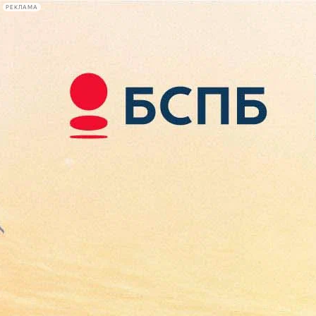
РЕКЛАМА
Афиша Plus
#телегид
Фонтанка.ру
Сегодня:
2026.08.07
10:43
Афиша Plus
кино
спектакли
выставки
концерты
лекции
книги
афиша плюс
новости
+