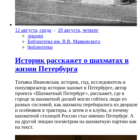
12 августа, среда
-
20 августа, четверг
лекции
Библиотека им. В.В. Маяковского
библиотеки
Историк расскажет о шахматах в
жизни Петербурга
Татьяна Ивановская, историк, гид, исследователь и
популяризатор истории шахмат в Петербурге, автор
проекта «Шахматный Петербург», расскажет, где в
городе за шахматной доской могли сойтись люди из
разных сословий, как шахматы перебирались из дворцов
и особняков в трактиры, а затем и в клубы, и почему
шахматной столицей России стал именно Петербург. А
на другой лекции посмотрим на шахматную партию как
на текст.