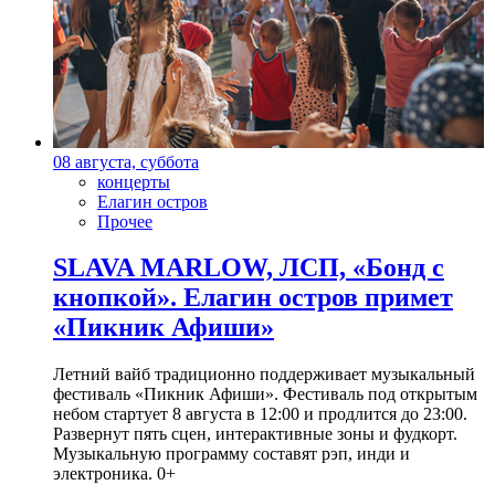
08 августа, суббота
концерты
Елагин остров
Прочее
SLAVA MARLOW, ЛСП, «Бонд с
кнопкой». Елагин остров примет
«Пикник Афиши»
Летний вайб традиционно поддерживает музыкальный
фестиваль «Пикник Афиши». Фестиваль под открытым
небом стартует 8 августа в 12:00 и продлится до 23:00.
Развернут пять сцен, интерактивные зоны и фудкорт.
Музыкальную программу составят рэп, инди и
электроника. 0+