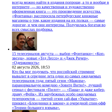
всегда можно найти в издания попроще, а то и вообще в
интернете, — но качественная и художественно
оформленная книга — это произведение искусства.
«Фонтанка» расспросила петербургские книжные
магазины о том, какие издания на их полках — самые
дорогие, и чем они интересны. Получилась богатая во
всех смыслах подборка.
15 телесериалов августа — выбор «Фонтанки»: «Коп-
звезда», новые «Тед Лессо» и «Джек Ричер»,
«Одержимость»
02 августа 2026,
18:53
Кто бы мог подумать, что российский стриминг
вывалит в середине лета одни из самых ожидаемых
телесериалов года: пятый сезон «Мажора»,
паранормальную комедию «Зовите Витю!», лучший
сериал с фестиваля «Пилот» — «Паша» и даже кибер-
драму «Фейк». Из зарубежных особо ожидаемых
телепроектов — третий сезон сай-фая «Укрытие»,
приквел «Блондинки в законе» и очередной спин-офф
«Теории большого взрыва».