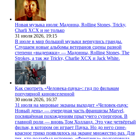
Новая музыка июля: Мадонна, Rolling Stones, Tricky,
Charli XCX и не только
31 июля 2026,
19:15
В июле в мир большой музыки вернулись гранды.
Слушаем новые альбомы ветеранов сцены разной
степени «выдержки» — Мадонны, Rolling Stones, The
Strokes, а так же Tricky, Charlie XCX и Jack White.
Как смотреть «Человека-паука»: гид по фильмам
популярной киновселенной
30 июля 2026,
16:37
31 июля на мировые экраны выходит «Человек-паук:
Новый день» — очередная часть франшизы Marvel,
посвящённая похождениям прыгучего супергероя. В
главной роли — вновь Том Холланд. Это уже четвёртый
фильм, в котором он играет Паука. Но до него сине-
красное трико появлялось на экране множество раз. Для
тех, кто подзабыл историю, «Фонтанка» подготовила