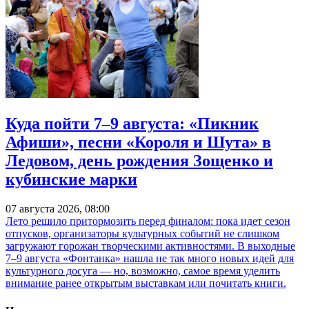
Куда пойти 7–9 августа: «Пикник
Афиши», песни «Короля и Шута» в
Ледовом, день рождения Зощенко и
кубинские марки
07 августа 2026, 08:00
Лето решило притормозить перед финалом: пока идет сезон
отпусков, организаторы культурных событий не слишком
загружают горожан творческими активностями. В выходные
7–9 августа «Фонтанка» нашла не так много новых идей для
культурного досуга — но, возможно, самое время уделить
внимание ранее открытым выставкам или почитать книги.