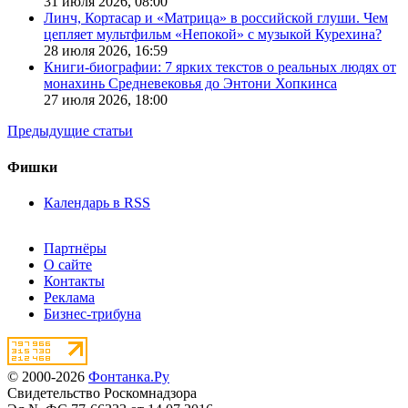
31 июля 2026,
08:00
Линч, Кортасар и «Матрица» в российской глуши. Чем
цепляет мультфильм «Непокой» с музыкой Курехина?
28 июля 2026,
16:59
Книги-биографии: 7 ярких текстов о реальных людях от
монахинь Средневековья до Энтони Хопкинса
27 июля 2026,
18:00
Предыдущие статьи
Фишки
Календарь в RSS
Партнёры
О сайте
Контакты
Реклама
Бизнес-трибуна
© 2000-2026
Фонтанка.Ру
Свидетельство Роскомнадзора