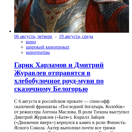
06 августа, четверг
-
19 августа, среда
кино
широкий кинопрокат
кинотеатры
Гарик Харламов и Дмитрий
Журавлев отправятся в
хлебобулочное роуд-муви по
сказочному Белогорью
С 6 августа в российском прокате — спин-офф
сказочной франшизы «Последний богатырь. Колобок»
от режиссера Антона Маслова. В роли Тихона выступил
Дмитрий Журавлев («Батя»). Кирилл Зайцев
(«Движение вверх») вернулся в камео в роли Финиста-
Ясного Сокола. Актер выполнял почти все трюки