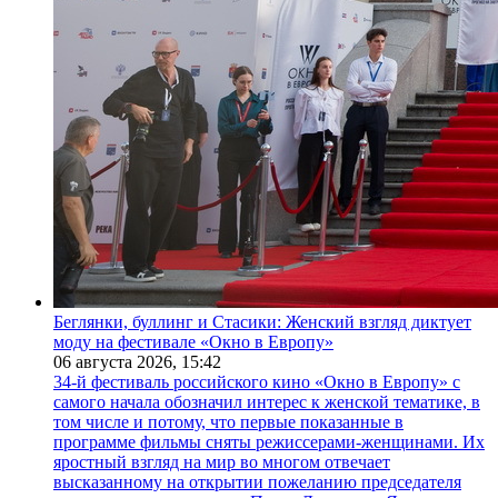
Беглянки, буллинг и Стасики: Женский взгляд диктует
моду на фестивале «Окно в Европу»
06 августа 2026,
15:42
34-й фестиваль российского кино «Окно в Европу» с
самого начала обозначил интерес к женской тематике, в
том числе и потому, что первые показанные в
программе фильмы сняты режиссерами-женщинами. Их
яростный взгляд на мир во многом отвечает
высказанному на открытии пожеланию председателя