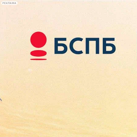
РЕКЛАМА
Афиша Plus
#телегид
Фонтанка.ру
Сегодня:
2026.08.09
17:12
Афиша Plus
кино
спектакли
выставки
концерты
лекции
книги
афиша плюс
новости
+