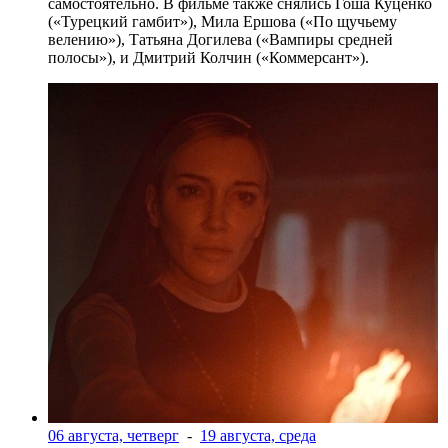
самостоятельно. В фильме также снялись Гоша Куценко
(«Турецкий гамбит»), Мила Ершова («По щучьему
велению»), Татьяна Догилева («Вампиры средней
полосы»), и Дмитрий Колчин («Коммерсант»).
06 августа, четверг
-
19 августа, среда