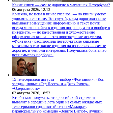
Какие книги — самые дорогие в магазинах Петербурга?
06 августа 2026,
12:13
Конечно, не цена в книге главное, — но книги умеют
удивлять и ею тоже. Тот случай, когда дороговизна не
вызывает возмущения: информацию и текст почти
всегда можно найти в издания попроще, а то и вообще в
интернете, — но качественная и художественно
оформленная книга — это произведение искусства.
«Фонтанка» расспросила петербургские книжные
магазины о том, какие издания на их полках — самые
дорогие, и чем они интересны. Получилась богатая во
всех смыслах подборка.
15 телесериалов августа — выбор «Фонтанки»: «Коп-
звезда», новые «Тед Лессо» и «Джек Ричер»,
«Одержимость»
02 августа 2026,
18:53
Кто бы мог подумать, что российский стриминг
вывалит в середине лета одни из самых ожидаемых
телесериалов года: пятый сезон «Мажора»,
паранормальную комедию «Зовите Витю!», лучший