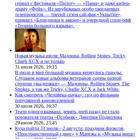
сериал с фестиваля «Пилот» — «Паша» и даже кибер-
драму «Фейк». Из зарубежных особо ожидаемых
телепроектов — третий сезон сай-фая «Укрытие»,
приквел «Блондинки в законе» и очередной спин-офф
«Теории большого взрыва».
Новая музыка июля: Мадонна, Rolling Stones, Tricky,
Charli XCX и не только
31 июля 2026,
19:15
В июле в мир большой музыки вернулись гранды.
Слушаем новые альбомы ветеранов сцены разной
степени «выдержки» — Мадонны, Rolling Stones, The
Strokes, а так же Tricky, Charlie XCX и Jack White.
Как смотреть «Человека-паука»: гид по фильмам
популярной киновселенной
30 июля 2026,
16:37
Театр одного шамана: девять дней назад не стало
основателя театра «Особняк» Дмитрия Поднозова
29 июля 2026,
23:45
Куда пойти 31 июля—2 августа: праздник флоксов,
«Пространственный сдвиг» у Манежа и «Музыка мира»