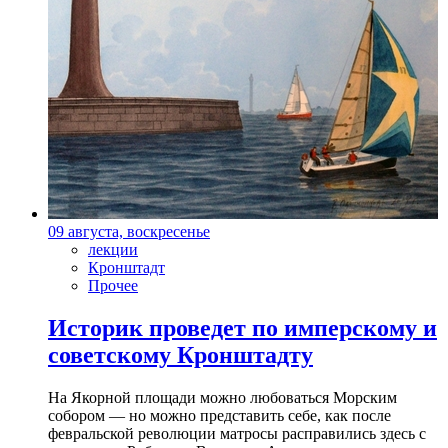
09 августа, воскресенье
лекции
Кронштадт
Прочее
Историк проведет по имперскому и
советскому Кронштадту
На Якорной площади можно любоваться Морским
собором — но можно представить себе, как после
февральской революции матросы расправились здесь с