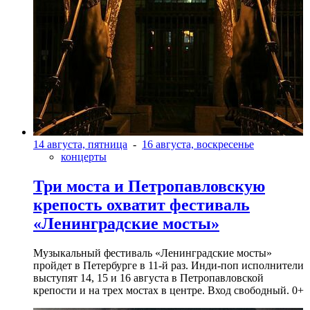
14 августа, пятница
-
16 августа, воскресенье
концерты
Три моста и Петропавловскую
крепость охватит фестиваль
«Ленинградские мосты»
Музыкальный фестиваль «Ленинградские мосты»
пройдет в Петербурге в 11-й раз. Инди-поп исполнители
выступят 14, 15 и 16 августа в Петропавловской
крепости и на трех мостах в центре. Вход свободный. 0+