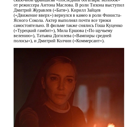
от режиссера Антона Маслова. В роли Тихона выступил
Дмитрий Журавлев («Батя»). Кирилл Зайцев
(«Движение вверх») вернулся в камео в роли Финиста-
Ясного Сокола. Актер выполнял почти все трюки
самостоятельно. В фильме также снялись Гоша Куценко
(«Турецкий гамбит»), Мила Ершова («По щучьему
велению»), Татьяна Догилева («Вампиры средней
полосы»), и Дмитрий Колчин («Коммерсант»).