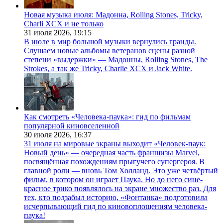
Новая музыка июля: Мадонна, Rolling Stones, Tricky,
Charli XCX и не только
31 июля 2026,
19:15
В июле в мир большой музыки вернулись гранды.
Слушаем новые альбомы ветеранов сцены разной
степени «выдержки» — Мадонны, Rolling Stones, The
Strokes, а так же Tricky, Charlie XCX и Jack White.
Как смотреть «Человека-паука»: гид по фильмам
популярной киновселенной
30 июля 2026,
16:37
31 июля на мировые экраны выходит «Человек-паук:
Новый день» — очередная часть франшизы Marvel,
посвящённая похождениям прыгучего супергероя. В
главной роли — вновь Том Холланд. Это уже четвёртый
фильм, в котором он играет Паука. Но до него сине-
красное трико появлялось на экране множество раз. Для
тех, кто подзабыл историю, «Фонтанка» подготовила
исчерпывающий гид по киновоплощениям человека-
паука!