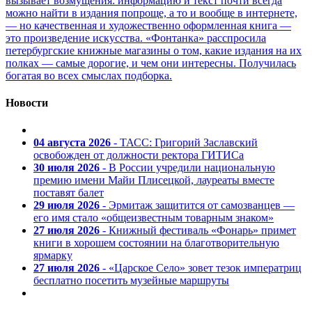
вызывает возмущения: информацию и текст почти всегда
можно найти в издания попроще, а то и вообще в интернете,
— но качественная и художественно оформленная книга —
это произведение искусства. «Фонтанка» расспросила
петербургские книжные магазины о том, какие издания на их
полках — самые дорогие, и чем они интересны. Получилась
богатая во всех смыслах подборка.
Новости
04 августа 2026
- ТАСС: Григорий Заславский
освобожден от должности ректора ГИТИСа
30 июля 2026
- В России учредили национальную
премию имени Майи Плисецкой, лауреаты вместе
поставят балет
29 июля 2026
- Эрмитаж защитится от самозванцев —
его имя стало «общеизвестным товарным знаком»
27 июля 2026
- Книжный фестиваль «Фонарь» примет
книги в хорошем состоянии на благотворительную
ярмарку
27 июля 2026
- «Царское Село» зовет тезок императриц
бесплатно посетить музейные маршруты