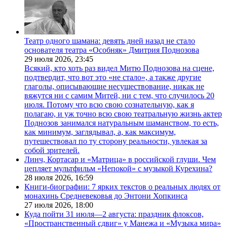
Театр одного шамана: девять дней назад не стало
основателя театра «Особняк» Дмитрия Поднозова
29 июля 2026,
23:45
Всякий, кто хоть раз видел Митю Поднозова на сцене,
подтвердит, что вот это «не стало», а также другие
глаголы, описывающие несуществование, никак не
вяжутся ни с самим Митей, ни с тем, что случилось 20
июля. Потому что всю свою сознательную, как я
полагаю, и уж точно всю свою театральную жизнь актер
Поднозов занимался натуральным шаманством, то есть,
как минимум, заглядывал, а, как максимум,
путешествовал по ту сторону реальности, увлекая за
собой зрителей.
Линч, Кортасар и «Матрица» в российской глуши. Чем
цепляет мультфильм «Непокой» с музыкой Курехина?
28 июля 2026,
16:59
Книги-биографии: 7 ярких текстов о реальных людях от
монахинь Средневековья до Энтони Хопкинса
27 июля 2026,
18:00
Куда пойти 31 июля—2 августа: праздник флоксов,
«Пространственный сдвиг» у Манежа и «Музыка мира»