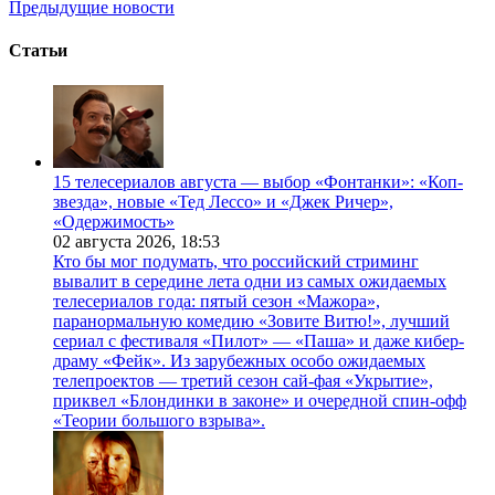
Предыдущие новости
Статьи
15 телесериалов августа — выбор «Фонтанки»: «Коп-
звезда», новые «Тед Лессо» и «Джек Ричер»,
«Одержимость»
02 августа 2026,
18:53
Кто бы мог подумать, что российский стриминг
вывалит в середине лета одни из самых ожидаемых
телесериалов года: пятый сезон «Мажора»,
паранормальную комедию «Зовите Витю!», лучший
сериал с фестиваля «Пилот» — «Паша» и даже кибер-
драму «Фейк». Из зарубежных особо ожидаемых
телепроектов — третий сезон сай-фая «Укрытие»,
приквел «Блондинки в законе» и очередной спин-офф
«Теории большого взрыва».