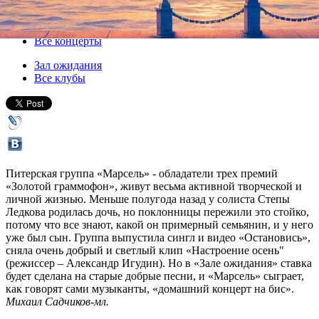
22 февраля 2013, пятница
,
20.00
Версия для печати
Все концерты
Зал ожидания
Все клубы
Питерская группа «Марсель» - обладатели трех премий
«Золотой граммофон», живут весьма активной творческой и
личной жизнью. Меньше полугода назад у солиста Степы
Ледкова родилась дочь, но поклонницы пережили это стойко,
потому что все знают, какой он примерный семьянин, и у него
уже был сын. Группа выпустила сингл и видео «Остановись»,
сняла очень добрый и светлый клип «Настроение осень"
(режиссер – Александр Игудин). Но в «Зале ожидания» ставка
будет сделана на старые добрые песни, и «Марсель» сыграет,
как говорят сами музыканты, «домашний концерт на бис».
Михаил Садчиков-мл.