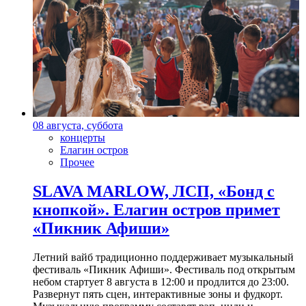
08 августа, суббота
концерты
Елагин остров
Прочее
SLAVA MARLOW, ЛСП, «Бонд с
кнопкой». Елагин остров примет
«Пикник Афиши»
Летний вайб традиционно поддерживает музыкальный
фестиваль «Пикник Афиши». Фестиваль под открытым
небом стартует 8 августа в 12:00 и продлится до 23:00.
Развернут пять сцен, интерактивные зоны и фудкорт.