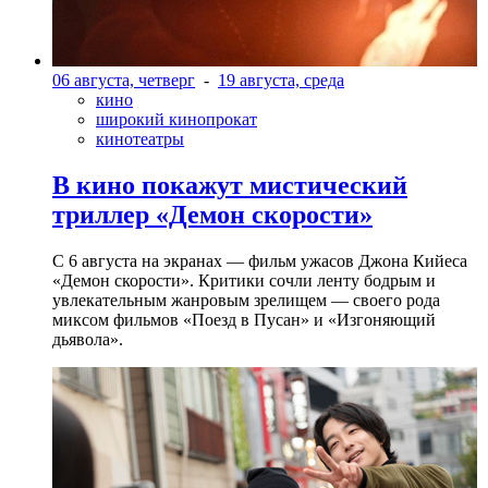
06 августа, четверг
-
19 августа, среда
кино
широкий кинопрокат
кинотеатры
В кино покажут мистический
триллер «Демон скорости»
С 6 августа на экранах — фильм ужасов Джона Кийеса
«Демон скорости». Критики сочли ленту бодрым и
увлекательным жанровым зрелищeм — своего рода
миксом фильмов «Поезд в Пусан» и «Изгоняющий
дьявола».