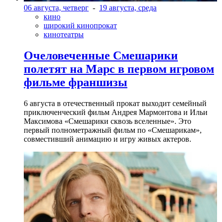
06 августа, четверг
-
19 августа, среда
кино
широкий кинопрокат
кинотеатры
Очеловеченные Смешарики
полетят на Марс в первом игровом
фильме франшизы
6 августа в отечественный прокат выходит семейный
приключенческий фильм Андрея Мармонтова и Ильи
Максимова «Смешарики сквозь вселенные». Это
первый полнометражный фильм по «Смешарикам»,
совместивший анимацию и игру живых актеров.