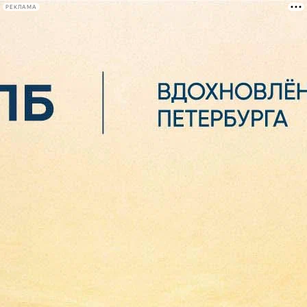
РЕКЛАМА
Афиша Plus
#телегид
Фонтанка.ру
Сегодня:
2026.08.06
22:00
Афиша Plus
кино
спектакли
выставки
концерты
лекции
книги
афиша плюс
новости
+