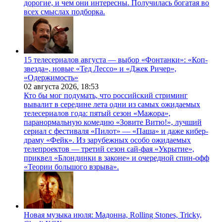
дорогие, и чем они интересны. Получилась богатая во
всех смыслах подборка.
15 телесериалов августа — выбор «Фонтанки»: «Коп-
звезда», новые «Тед Лессо» и «Джек Ричер»,
«Одержимость»
02 августа 2026,
18:53
Кто бы мог подумать, что российский стриминг
вывалит в середине лета одни из самых ожидаемых
телесериалов года: пятый сезон «Мажора»,
паранормальную комедию «Зовите Витю!», лучший
сериал с фестиваля «Пилот» — «Паша» и даже кибер-
драму «Фейк». Из зарубежных особо ожидаемых
телепроектов — третий сезон сай-фая «Укрытие»,
приквел «Блондинки в законе» и очередной спин-офф
«Теории большого взрыва».
Новая музыка июля: Мадонна, Rolling Stones, Tricky,