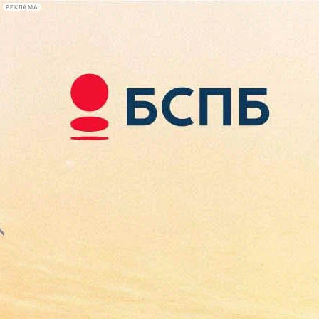
РЕКЛАМА
Афиша Plus
#телегид
Фонтанка.ру
Сегодня:
2026.08.07
11:23
Афиша Plus
кино
спектакли
выставки
концерты
лекции
книги
афиша плюс
новости
+