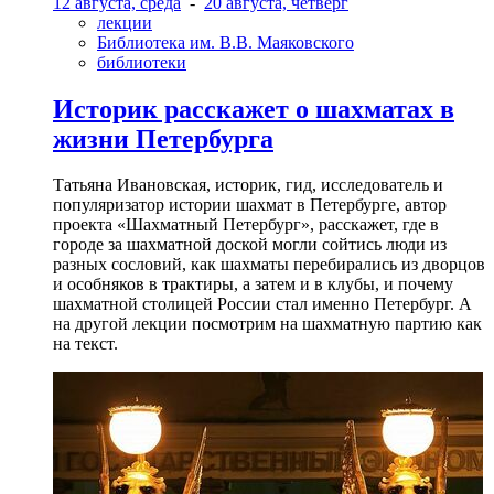
12 августа, среда
-
20 августа, четверг
лекции
Библиотека им. В.В. Маяковского
библиотеки
Историк расскажет о шахматах в
жизни Петербурга
Татьяна Ивановская, историк, гид, исследователь и
популяризатор истории шахмат в Петербурге, автор
проекта «Шахматный Петербург», расскажет, где в
городе за шахматной доской могли сойтись люди из
разных сословий, как шахматы перебирались из дворцов
и особняков в трактиры, а затем и в клубы, и почему
шахматной столицей России стал именно Петербург. А
на другой лекции посмотрим на шахматную партию как
на текст.