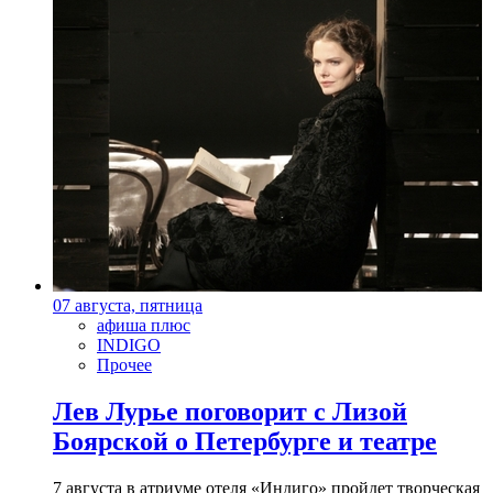
07 августа, пятница
афиша плюс
INDIGO
Прочее
Лев Лурье поговорит с Лизой
Боярской о Петербурге и театре
7 августа в атриуме отеля «Индиго» пройдет творческая