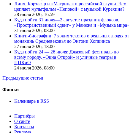
Линч, Кортасар и «Матрица» в российской глуши. Чем
цепляет мультфильм «Непокой» с музыкой Курехина?
28 июля 2026,
16:59
Куда пойти 31 июля—2 августа: праздник флоксов,
«Пространственный сдвиг» у Манежа и «Музыка мира»
31 июля 2026,
08:00
Книги-биографии: 7 ярких текстов о реальных людях от
монахинь Средневековья до Энтони Хопкинса
27 июля 2026,
18:00
Куда пойти 24 — 26 июля: Джазовый фестиваль по
всему городу, «Окна Открой» и уличные театры в
ЦПКиО
24 июля 2026,
08:00
Предыдущие статьи
Фишки
Календарь в RSS
Партнёры
О сайте
Контакты
Реклама