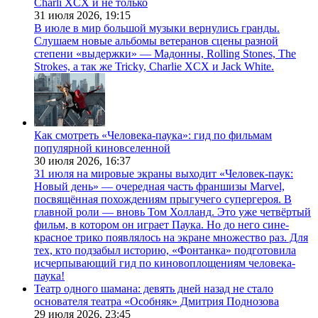
Charli XCX и не только
31 июля 2026,
19:15
В июле в мир большой музыки вернулись гранды.
Слушаем новые альбомы ветеранов сцены разной
степени «выдержки» — Мадонны, Rolling Stones, The
Strokes, а так же Tricky, Charlie XCX и Jack White.
Как смотреть «Человека-паука»: гид по фильмам
популярной киновселенной
30 июля 2026,
16:37
31 июля на мировые экраны выходит «Человек-паук:
Новый день» — очередная часть франшизы Marvel,
посвящённая похождениям прыгучего супергероя. В
главной роли — вновь Том Холланд. Это уже четвёртый
фильм, в котором он играет Паука. Но до него сине-
красное трико появлялось на экране множество раз. Для
тех, кто подзабыл историю, «Фонтанка» подготовила
исчерпывающий гид по киновоплощениям человека-
паука!
Театр одного шамана: девять дней назад не стало
основателя театра «Особняк» Дмитрия Поднозова
29 июля 2026,
23:45