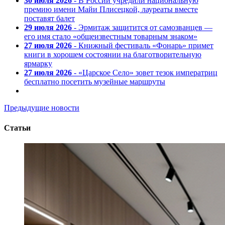
30 июля 2026
- В России учредили национальную
премию имени Майи Плисецкой, лауреаты вместе
поставят балет
29 июля 2026
- Эрмитаж защитится от самозванцев —
его имя стало «общеизвестным товарным знаком»
27 июля 2026
- Книжный фестиваль «Фонарь» примет
книги в хорошем состоянии на благотворительную
ярмарку
27 июля 2026
- «Царское Село» зовет тезок императриц
бесплатно посетить музейные маршруты
Предыдущие новости
Статьи