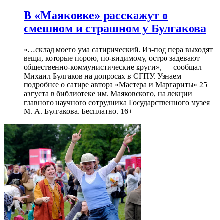
В «Маяковке» расскажут о
смешном и страшном у Булгакова
»…склад моего ума сатирический. Из-под пера выходят
вещи, которые порою, по-видимому, остро задевают
общественно-коммунистические круги», — сообщал
Михаил Булгаков на допросах в ОГПУ. Узнаем
подробнее о сатире автора «Мастера и Маргариты» 25
августа в библиотеке им. Маяковского, на лекции
главного научного сотрудника Государственного музея
М. А. Булгакова. Бесплатно. 16+