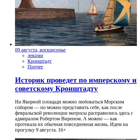
09 августа, воскресенье
лекции
Кронштадт
Прочее
Историк проведет по имперскому и
советскому Кронштадту
На Якорной площади можно любоваться Морским
собором — но можно представить себе, как после
февральской революции матросы расправились здесь с
адмиралом Робертом Виреном. А можно — как
протекала их обычная повседневная жизнь. Идем на
прогулку 9 августа. 16+