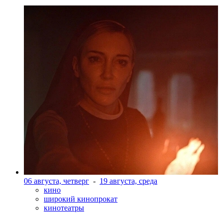
06 августа, четверг
-
19 августа, среда
кино
широкий кинопрокат
кинотеатры