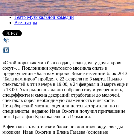
Все спектакли
Театр Музыкальной комедии
Все театры
«С той поры как мир был создан, люди друг у друга кровь
сосут»… Поклонники культового мюзикла опять в
предвкушении «Бала вампиров». Зимне-весенний блок-2013
"Бала вампиров" пройдет с 22 февраля по 3 марта. Начало
спектаклей в эти вечера в 19.00, а 24 февраля и 3 марта еще и
в 13.00. Актеры-певцы давно набрали силу и уверенность,
спецэффекты и смена декораций отработаны до мелочей,
спектакль обрел необходимую слаженность и легкость.
Петербургский мюзикл оценили не только зрители, но и
специалисты: недавно Иван Ожогин получил приглашение
петь Графа фон Кролока еще и в Германии.
В февральско-мартовском блоке поклонников ждут звезды
мюзикла: Иван Ожогин и Елена Газаева (основные