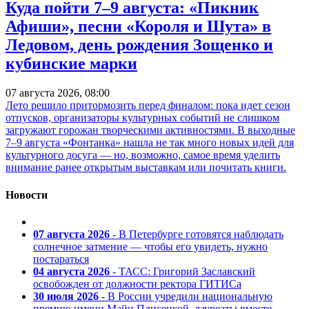
Куда пойти 7–9 августа: «Пикник
Афиши», песни «Короля и Шута» в
Ледовом, день рождения Зощенко и
кубинские марки
07 августа 2026, 08:00
Лето решило притормозить перед финалом: пока идет сезон
отпусков, организаторы культурных событий не слишком
загружают горожан творческими активностями. В выходные
7–9 августа «Фонтанка» нашла не так много новых идей для
культурного досуга — но, возможно, самое время уделить
внимание ранее открытым выставкам или почитать книги.
Новости
07 августа 2026
- В Петербурге готовятся наблюдать
солнечное затмение — чтобы его увидеть, нужно
постараться
04 августа 2026
- ТАСС: Григорий Заславский
освобожден от должности ректора ГИТИСа
30 июля 2026
- В России учредили национальную
премию имени Майи Плисецкой, лауреаты вместе