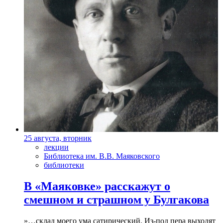
25 августа, вторник
лекции
Библиотека им. В.В. Маяковского
библиотеки
В «Маяковке» расскажут о
смешном и страшном у Булгакова
»…склад моего ума сатирический. Из-под пера выходят