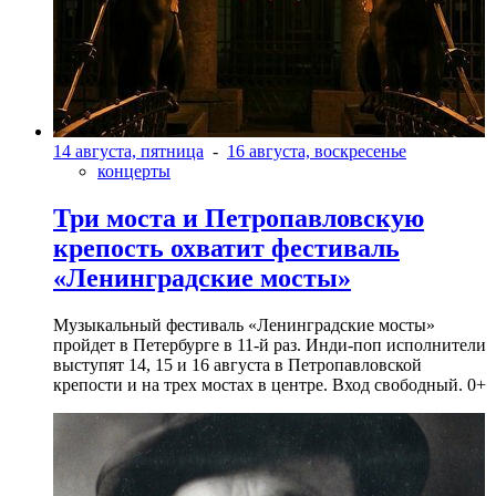
14 августа, пятница
-
16 августа, воскресенье
концерты
Три моста и Петропавловскую
крепость охватит фестиваль
«Ленинградские мосты»
Музыкальный фестиваль «Ленинградские мосты»
пройдет в Петербурге в 11-й раз. Инди-поп исполнители
выступят 14, 15 и 16 августа в Петропавловской
крепости и на трех мостах в центре. Вход свободный. 0+