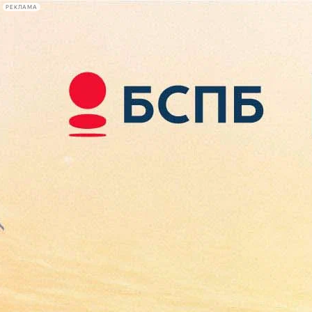
РЕКЛАМА
Афиша Plus
#телегид
Фонтанка.ру
Сегодня:
2026.08.09
12:18
Афиша Plus
кино
спектакли
выставки
концерты
лекции
книги
афиша плюс
новости
+