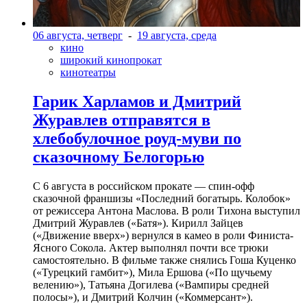
06 августа, четверг
-
19 августа, среда
кино
широкий кинопрокат
кинотеатры
Гарик Харламов и Дмитрий
Журавлев отправятся в
хлебобулочное роуд-муви по
сказочному Белогорью
С 6 августа в российском прокате — спин-офф
сказочной франшизы «Последний богатырь. Колобок»
от режиссера Антона Маслова. В роли Тихона выступил
Дмитрий Журавлев («Батя»). Кирилл Зайцев
(«Движение вверх») вернулся в камео в роли Финиста-
Ясного Сокола. Актер выполнял почти все трюки
самостоятельно. В фильме также снялись Гоша Куценко
(«Турецкий гамбит»), Мила Ершова («По щучьему
велению»), Татьяна Догилева («Вампиры средней
полосы»), и Дмитрий Колчин («Коммерсант»).