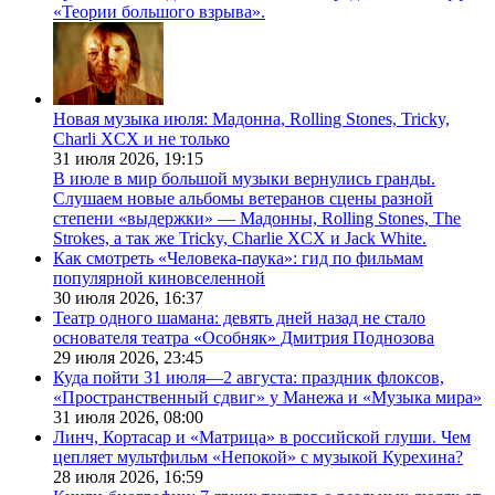
«Теории большого взрыва».
Новая музыка июля: Мадонна, Rolling Stones, Tricky,
Charli XCX и не только
31 июля 2026,
19:15
В июле в мир большой музыки вернулись гранды.
Слушаем новые альбомы ветеранов сцены разной
степени «выдержки» — Мадонны, Rolling Stones, The
Strokes, а так же Tricky, Charlie XCX и Jack White.
Как смотреть «Человека-паука»: гид по фильмам
популярной киновселенной
30 июля 2026,
16:37
Театр одного шамана: девять дней назад не стало
основателя театра «Особняк» Дмитрия Поднозова
29 июля 2026,
23:45
Куда пойти 31 июля—2 августа: праздник флоксов,
«Пространственный сдвиг» у Манежа и «Музыка мира»
31 июля 2026,
08:00
Линч, Кортасар и «Матрица» в российской глуши. Чем
цепляет мультфильм «Непокой» с музыкой Курехина?
28 июля 2026,
16:59