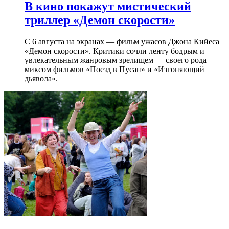
В кино покажут мистический
триллер «Демон скорости»
С 6 августа на экранах — фильм ужасов Джона Кийеса
«Демон скорости». Критики сочли ленту бодрым и
увлекательным жанровым зрелищeм — своего рода
миксом фильмов «Поезд в Пусан» и «Изгоняющий
дьявола».