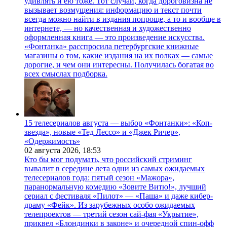
удивлять и ею тоже. Тот случай, когда дороговизна не
вызывает возмущения: информацию и текст почти
всегда можно найти в издания попроще, а то и вообще в
интернете, — но качественная и художественно
оформленная книга — это произведение искусства.
«Фонтанка» расспросила петербургские книжные
магазины о том, какие издания на их полках — самые
дорогие, и чем они интересны. Получилась богатая во
всех смыслах подборка.
15 телесериалов августа — выбор «Фонтанки»: «Коп-
звезда», новые «Тед Лессо» и «Джек Ричер»,
«Одержимость»
02 августа 2026,
18:53
Кто бы мог подумать, что российский стриминг
вывалит в середине лета одни из самых ожидаемых
телесериалов года: пятый сезон «Мажора»,
паранормальную комедию «Зовите Витю!», лучший
сериал с фестиваля «Пилот» — «Паша» и даже кибер-
драму «Фейк». Из зарубежных особо ожидаемых
телепроектов — третий сезон сай-фая «Укрытие»,
приквел «Блондинки в законе» и очередной спин-офф