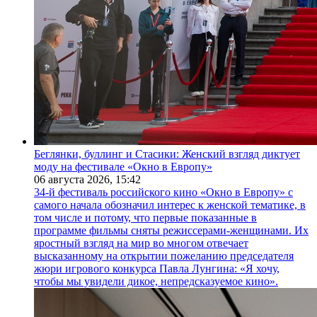
Беглянки, буллинг и Стасики: Женский взгляд диктует
моду на фестивале «Окно в Европу»
06 августа 2026,
15:42
34-й фестиваль российского кино «Окно в Европу» с
самого начала обозначил интерес к женской тематике, в
том числе и потому, что первые показанные в
программе фильмы сняты режиссерами-женщинами. Их
яростный взгляд на мир во многом отвечает
высказанному на открытии пожеланию председателя
жюри игрового конкурса Павла Лунгина: «Я хочу,
чтобы мы увидели дикое, непредсказуемое кино».