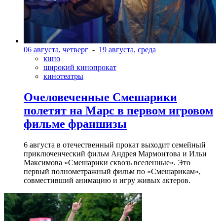
06 августа, четверг
-
19 августа, среда
кино
широкий кинопрокат
кинотеатры
Очеловеченные Смешарики
полетят на Марс в первом игровом
фильме франшизы
6 августа в отечественный прокат выходит семейный
приключенческий фильм Андрея Мармонтова и Ильи
Максимова «Смешарики сквозь вселенные». Это
первый полнометражный фильм по «Смешарикам»,
совместивший анимацию и игру живых актеров.