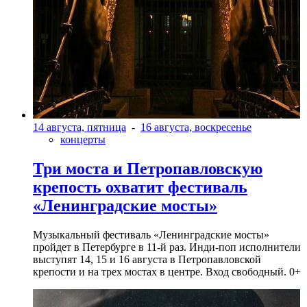
14 августа, пятница
-
16 августа, воскресенье
концерты
Три моста и Петропавловскую
крепость охватит фестиваль
«Ленинградские мосты»
Музыкальный фестиваль «Ленинградские мосты»
пройдет в Петербурге в 11-й раз. Инди-поп исполнители
выступят 14, 15 и 16 августа в Петропавловской
крепости и на трех мостах в центре. Вход свободный. 0+