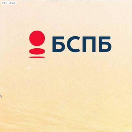
РЕКЛАМА
Афиша Plus
#телегид
Фонтанка.ру
Сегодня:
2026.08.08
00:07
Афиша Plus
кино
спектакли
выставки
концерты
лекции
книги
афиша плюс
новости
+