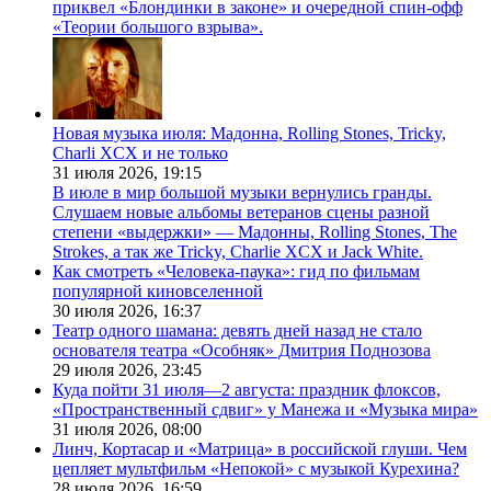
приквел «Блондинки в законе» и очередной спин-офф
«Теории большого взрыва».
Новая музыка июля: Мадонна, Rolling Stones, Tricky,
Charli XCX и не только
31 июля 2026,
19:15
В июле в мир большой музыки вернулись гранды.
Слушаем новые альбомы ветеранов сцены разной
степени «выдержки» — Мадонны, Rolling Stones, The
Strokes, а так же Tricky, Charlie XCX и Jack White.
Как смотреть «Человека-паука»: гид по фильмам
популярной киновселенной
30 июля 2026,
16:37
Театр одного шамана: девять дней назад не стало
основателя театра «Особняк» Дмитрия Поднозова
29 июля 2026,
23:45
Куда пойти 31 июля—2 августа: праздник флоксов,
«Пространственный сдвиг» у Манежа и «Музыка мира»
31 июля 2026,
08:00
Линч, Кортасар и «Матрица» в российской глуши. Чем
цепляет мультфильм «Непокой» с музыкой Курехина?
28 июля 2026,
16:59