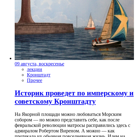
09 августа, воскресенье
лекции
Кронштадт
Прочее
Историк проведет по имперскому и
советскому Кронштадту
На Якорной площади можно любоваться Морским
собором — но можно представить себе, как после
февральской революции матросы расправились здесь с
адмиралом Робертом Виреном. А можно — как
протекала их обычная повседневная жизнь. Идем на