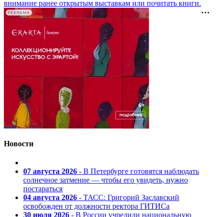
внимание ранее открытым выставкам или почитать книги.
РЕКЛАМА
Новости
07 августа 2026
- В Петербурге готовятся наблюдать
солнечное затмение — чтобы его увидеть, нужно
постараться
04 августа 2026
- ТАСС: Григорий Заславский
освобожден от должности ректора ГИТИСа
30 июля 2026
- В России учредили национальную