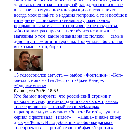
удивлять и ею тоже. Тот случай, когда дороговизна не
вызывает возмущения: информацию и текст почти
всегда можно найти в издания попроще, а то и вообще в
интернете, — но качественная и художественно
оформленная книга — это произведение искусства.
«Фонтанка» расспросила петербургские книжные
магазины о том, какие издания на их полках — самые
дорогие, и чем они интересны. Получилась богатая во
всех смыслах подборка.
15 телесериалов августа — выбор «Фонтанки»: «Коп-
звезда», новые «Тед Лессо» и «Джек Ричер»,
«Одержимость»
02 августа 2026,
18:53
Кто бы мог подумать, что российский стриминг
вывалит в середине лета одни из самых ожидаемых
телесериалов года: пятый сезон «Мажора»,
паранормальную комедию «Зовите Витю!», лучший
сериал с фестиваля «Пилот» — «Паша» и даже кибер-
драму «Фейк». Из зарубежных особо ожидаемых
телепроектов — третий сезон сай-фая «Укрытие»,