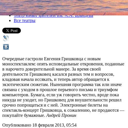
Все спектакли
Театр юных зрителей им. А.А. Брянцева
Все театры
Очередные гастроли Евгения Гришковца с новым
моноспектаклем: опять исповедальные откровения, поданные
в нарочито доверительной манере. За время своей
деятельности Гришковец касался разных тем и вопросов,
кладовая начала иссякать, и теперь автор обращается к
экзотическим сюжетам. Нынешняя программа так или иначе
связана с уходом в прошлое перьевого письма и триумфом
компьютеров. Бумага, если уж говорить честно, вроде пока
никуда не уходит, но Гришковец для внушительности решил
срочно попрощаться и с ней. Электронные билеты на
спектакль-концерт Гришковца, к сожалению, не продаются —
покупайте бумажные.
Андрей Пронин
Опубликовано 18 февраля 2013, 05:54