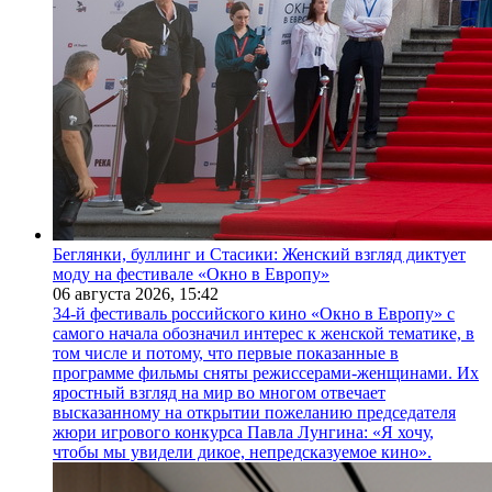
Беглянки, буллинг и Стасики: Женский взгляд диктует
моду на фестивале «Окно в Европу»
06 августа 2026,
15:42
34-й фестиваль российского кино «Окно в Европу» с
самого начала обозначил интерес к женской тематике, в
том числе и потому, что первые показанные в
программе фильмы сняты режиссерами-женщинами. Их
яростный взгляд на мир во многом отвечает
высказанному на открытии пожеланию председателя
жюри игрового конкурса Павла Лунгина: «Я хочу,
чтобы мы увидели дикое, непредсказуемое кино».