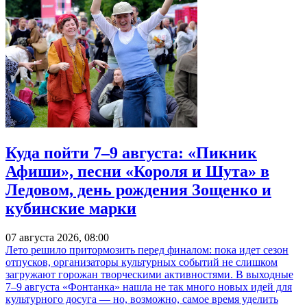
Куда пойти 7–9 августа: «Пикник
Афиши», песни «Короля и Шута» в
Ледовом, день рождения Зощенко и
кубинские марки
07 августа 2026, 08:00
Лето решило притормозить перед финалом: пока идет сезон
отпусков, организаторы культурных событий не слишком
загружают горожан творческими активностями. В выходные
7–9 августа «Фонтанка» нашла не так много новых идей для
культурного досуга — но, возможно, самое время уделить