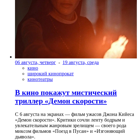
06 августа, четверг
-
19 августа, среда
кино
широкий кинопрокат
кинотеатры
В кино покажут мистический
триллер «Демон скорости»
С 6 августа на экранах — фильм ужасов Джона Кийеса
«Демон скорости». Критики сочли ленту бодрым и
увлекательным жанровым зрелищeм — своего рода
миксом фильмов «Поезд в Пусан» и «Изгоняющий
дьявола».