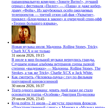
паранормальную комедию «Зовите Витю!», лучший
сериал с фестиваля «Пилот» — «Паша» и даже кибер-
драму «Фейк». Из зарубежных особо ожидаемых
телепроектов — третий сезон сай-фая «Укрытие»,
приквел «Блондинки в законе» и очередной спин-офф
«Теории большого взрыва».
Новая музыка июля: Мадонна, Rolling Stones, Tricky,
Charli XCX и не только
31 июля 2026,
19:15
В июле в мир большой музыки вернулись гранды.
Слушаем новые альбомы ветеранов сцены разной
степени «выдержки» — Мадонны, Rolling Stones, The
Strokes, а так же Tricky, Charlie XCX и Jack White.
Как смотреть «Человека-паука»: гид по фильмам
популярной киновселенной
30 июля 2026,
16:37
Театр одного шамана: девять дней назад не стало
основателя театра «Особняк» Дмитрия Поднозова
29 июля 2026,
23:45
Куда пойти 31 июля—2 августа: праздник флоксов,
«Пространственный сдвиг» у Манежа и «Музыка мира»