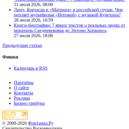
31 июля 2026,
08:00
Линч, Кортасар и «Матрица» в российской глуши. Чем
цепляет мультфильм «Непокой» с музыкой Курехина?
28 июля 2026,
16:59
Книги-биографии: 7 ярких текстов о реальных людях от
монахинь Средневековья до Энтони Хопкинса
27 июля 2026,
18:00
Предыдущие статьи
Фишки
Календарь в RSS
Партнёры
О сайте
Контакты
Реклама
Бизнес-трибуна
© 2000-2026
Фонтанка.Ру
Свидетельство Роскомнадзора