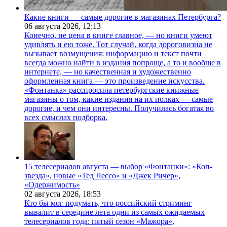
Какие книги — самые дорогие в магазинах Петербурга?
06 августа 2026,
12:13
Конечно, не цена в книге главное, — но книги умеют
удивлять и ею тоже. Тот случай, когда дороговизна не
вызывает возмущения: информацию и текст почти
всегда можно найти в издания попроще, а то и вообще в
интернете, — но качественная и художественно
оформленная книга — это произведение искусства.
«Фонтанка» расспросила петербургские книжные
магазины о том, какие издания на их полках — самые
дорогие, и чем они интересны. Получилась богатая во
всех смыслах подборка.
15 телесериалов августа — выбор «Фонтанки»: «Коп-
звезда», новые «Тед Лессо» и «Джек Ричер»,
«Одержимость»
02 августа 2026,
18:53
Кто бы мог подумать, что российский стриминг
вывалит в середине лета одни из самых ожидаемых
телесериалов года: пятый сезон «Мажора»,