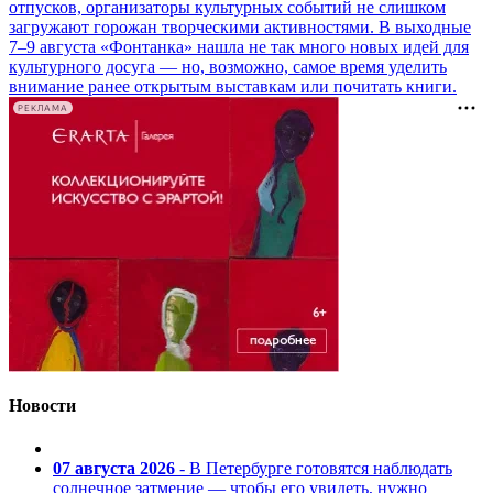
отпусков, организаторы культурных событий не слишком
загружают горожан творческими активностями. В выходные
7–9 августа «Фонтанка» нашла не так много новых идей для
культурного досуга — но, возможно, самое время уделить
внимание ранее открытым выставкам или почитать книги.
РЕКЛАМА
Новости
07 августа 2026
- В Петербурге готовятся наблюдать
солнечное затмение — чтобы его увидеть, нужно