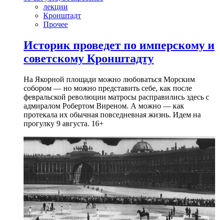
лекции
Кронштадт
Прочее
Историк проведет по имперскому и
советскому Кронштадту
На Якорной площади можно любоваться Морским
собором — но можно представить себе, как после
февральской революции матросы расправились здесь с
адмиралом Робертом Виреном. А можно — как
протекала их обычная повседневная жизнь. Идем на
прогулку 9 августа. 16+