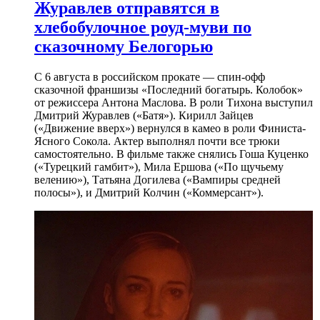
Журавлев отправятся в
хлебобулочное роуд-муви по
сказочному Белогорью
С 6 августа в российском прокате — спин-офф
сказочной франшизы «Последний богатырь. Колобок»
от режиссера Антона Маслова. В роли Тихона выступил
Дмитрий Журавлев («Батя»). Кирилл Зайцев
(«Движение вверх») вернулся в камео в роли Финиста-
Ясного Сокола. Актер выполнял почти все трюки
самостоятельно. В фильме также снялись Гоша Куценко
(«Турецкий гамбит»), Мила Ершова («По щучьему
велению»), Татьяна Догилева («Вампиры средней
полосы»), и Дмитрий Колчин («Коммерсант»).