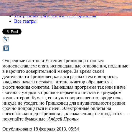
Все спектакли
Театр юных зрителей им. А.А. Брянцева
Все театры
Очередные гастроли Евгения Гришковца с новым
моноспектаклем: опять исповедальные откровения, поданные
в нарочито доверительной манере. За время своей
деятельности Гришковец касался разных тем и вопросов,
кладовая начала иссякать, и теперь автор обращается к
экзотическим сюжетам. Нынешняя программа так или иначе
связана с уходом в прошлое перьевого письма и триумфом
компьютеров. Бумага, если уж говорить честно, вроде пока
никуда не уходит, но Гришковец для внушительности решил
срочно попрощаться и с ней. Электронные билеты на
спектакль-концерт Гришковца, к сожалению, не продаются —
покупайте бумажные.
Андрей Пронин
Опубликовано 18 февраля 2013, 05:54