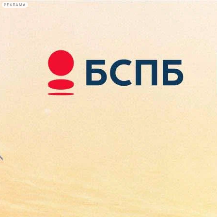
РЕКЛАМА
Афиша Plus
#телегид
Фонтанка.ру
Сегодня:
2026.08.09
07:39
Афиша Plus
кино
спектакли
выставки
концерты
лекции
книги
афиша плюс
новости
+