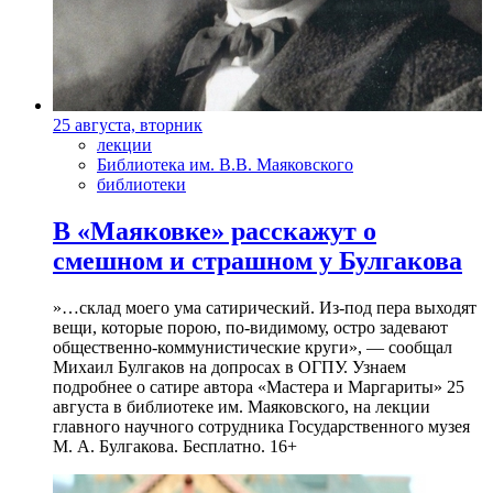
25 августа, вторник
лекции
Библиотека им. В.В. Маяковского
библиотеки
В «Маяковке» расскажут о
смешном и страшном у Булгакова
»…склад моего ума сатирический. Из-под пера выходят
вещи, которые порою, по-видимому, остро задевают
общественно-коммунистические круги», — сообщал
Михаил Булгаков на допросах в ОГПУ. Узнаем
подробнее о сатире автора «Мастера и Маргариты» 25
августа в библиотеке им. Маяковского, на лекции
главного научного сотрудника Государственного музея
М. А. Булгакова. Бесплатно. 16+