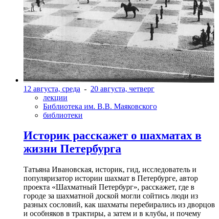
12 августа, среда
-
20 августа, четверг
лекции
Библиотека им. В.В. Маяковского
библиотеки
Историк расскажет о шахматах в
жизни Петербурга
Татьяна Ивановская, историк, гид, исследователь и
популяризатор истории шахмат в Петербурге, автор
проекта «Шахматный Петербург», расскажет, где в
городе за шахматной доской могли сойтись люди из
разных сословий, как шахматы перебирались из дворцов
и особняков в трактиры, а затем и в клубы, и почему