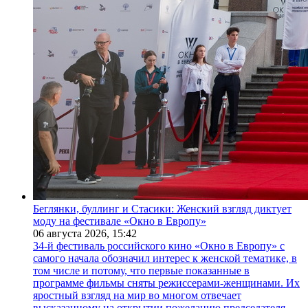
Беглянки, буллинг и Стасики: Женский взгляд диктует
моду на фестивале «Окно в Европу»
06 августа 2026,
15:42
34-й фестиваль российского кино «Окно в Европу» с
самого начала обозначил интерес к женской тематике, в
том числе и потому, что первые показанные в
программе фильмы сняты режиссерами-женщинами. Их
яростный взгляд на мир во многом отвечает
высказанному на открытии пожеланию председателя