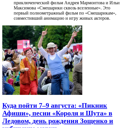
приключенческий фильм Андрея Мармонтова и Ильи
Максимова «Смешарики сквозь вселенные». Это
первый полнометражный фильм по «Смешарикам»,
совместивший анимацию и игру живых актеров.
Куда пойти 7–9 августа: «Пикник
Афиши», песни «Короля и Шута» в
Ледовом, день рождения Зощенко и