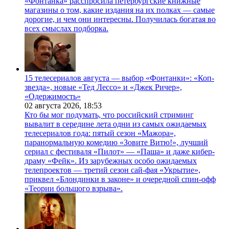
«Фонтанка» расспросила петербургские книжные
магазины о том, какие издания на их полках — самые
дорогие, и чем они интересны. Получилась богатая во
всех смыслах подборка.
15 телесериалов августа — выбор «Фонтанки»: «Коп-
звезда», новые «Тед Лессо» и «Джек Ричер»,
«Одержимость»
02 августа 2026,
18:53
Кто бы мог подумать, что российский стриминг
вывалит в середине лета одни из самых ожидаемых
телесериалов года: пятый сезон «Мажора»,
паранормальную комедию «Зовите Витю!», лучший
сериал с фестиваля «Пилот» — «Паша» и даже кибер-
драму «Фейк». Из зарубежных особо ожидаемых
телепроектов — третий сезон сай-фая «Укрытие»,
приквел «Блондинки в законе» и очередной спин-офф
«Теории большого взрыва».