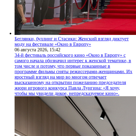
Беглянки, буллинг и Стасики: Женский взгляд диктует
моду на фестивале «Окно в Европу»
06 августа 2026,
15:42
34-й фестиваль российского кино «Окно в Европу» с
самого начала обозначил интерес к женской тематике, в
том числе и потому, что первые показанные в
программе фильмы сняты режиссерами-женщинами. Их
яростный взгляд на мир во многом отвечает
высказанному на открытии пожеланию председателя
жюри игрового конкурса Павла Лунгина: «Я хочу,
чтобы мы увидели дикое, непредсказуемое кино».