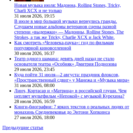
Новая музыка июля: Мадонна, Rolling Stones, Tricky,
Charli XCX и не только
31 июля 2026,
19:15
В июле в мир большой музыки вернулись гранды.
Слушаем новые альбомы ветеранов сцены разной
степени «выдержки» — Мадонны, Rolling Stones, The
Strokes, а так же Tricky, Charlie XCX и Jack White.
Как смотреть «Человека-паука»: гид по фильмам
популярной киновселенной
30 июля 2026,
16:37
Театр одного шамана: девять дней назад не стало
основателя театра «Особняк» Дмитрия Поднозова
29 июля 2026,
23:45
Куда пойти 31 июля—2 августа: праздник флоксов,
«Пространственный сдвиг» у Манежа и «Музыка мира»
31 июля 2026,
08:00
Линч, Кортасар и «Матрица» в российской глуши. Чем
цепляет мультфильм «Непокой» с музыкой Курехина?
28 июля 2026,
16:59
Книги-биографии: 7 ярких текстов о реальных людях от
монахинь Средневековья до Энтони Хопкинса
27 июля 2026,
18:00
Предыдущие статьи