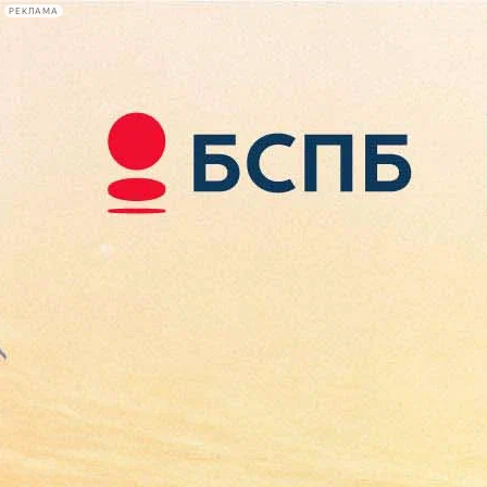
РЕКЛАМА
Афиша Plus
#телегид
Фонтанка.ру
Сегодня:
2026.08.08
16:06
Афиша Plus
кино
спектакли
выставки
концерты
лекции
книги
афиша плюс
новости
+