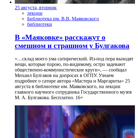
25 августа, вторник
лекции
Библиотека им. В.В. Маяковского
библиотеки
В «Маяковке» расскажут о
смешном и страшном у Булгакова
»…склад моего ума сатирический. Из-под пера выходят
вещи, которые порою, по-видимому, остро задевают
общественно-коммунистические круги», — сообщал
Михаил Булгаков на допросах в ОГПУ. Узнаем
подробнее о сатире автора «Мастера и Маргариты» 25
августа в библиотеке им. Маяковского, на лекции
главного научного сотрудника Государственного музея
М. А. Булгакова. Бесплатно. 16+