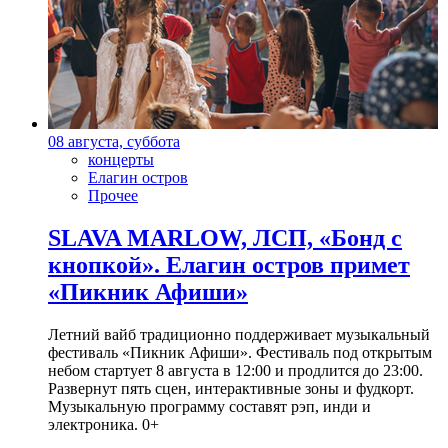
08 августа, суббота
концерты
Елагин остров
Прочее
SLAVA MARLOW, ЛСП, «Бонд с
кнопкой». Елагин остров примет
«Пикник Афиши»
Летний вайб традиционно поддерживает музыкальный
фестиваль «Пикник Афиши». Фестиваль под открытым
небом стартует 8 августа в 12:00 и продлится до 23:00.
Развернут пять сцен, интерактивные зоны и фудкорт.
Музыкальную программу составят рэп, инди и
электроника. 0+