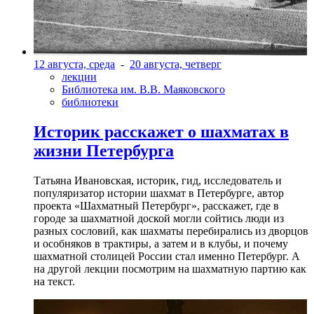
12 августа, среда
-
20 августа, четверг
лекции
Библиотека им. В.В. Маяковского
библиотеки
Историк расскажет о шахматах в
жизни Петербурга
Татьяна Ивановская, историк, гид, исследователь и
популяризатор истории шахмат в Петербурге, автор
проекта «Шахматный Петербург», расскажет, где в
городе за шахматной доской могли сойтись люди из
разных сословий, как шахматы перебирались из дворцов
и особняков в трактиры, а затем и в клубы, и почему
шахматной столицей России стал именно Петербург. А
на другой лекции посмотрим на шахматную партию как
на текст.