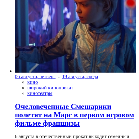
06 августа, четверг
-
19 августа, среда
кино
широкий кинопрокат
кинотеатры
Очеловеченные Смешарики
полетят на Марс в первом игровом
фильме франшизы
6 августа в отечественный прокат выходит семейный