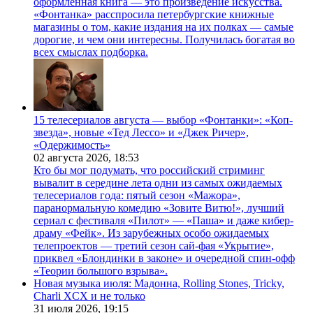
оформленная книга — это произведение искусства.
«Фонтанка» расспросила петербургские книжные
магазины о том, какие издания на их полках — самые
дорогие, и чем они интересны. Получилась богатая во
всех смыслах подборка.
15 телесериалов августа — выбор «Фонтанки»: «Коп-
звезда», новые «Тед Лессо» и «Джек Ричер»,
«Одержимость»
02 августа 2026,
18:53
Кто бы мог подумать, что российский стриминг
вывалит в середине лета одни из самых ожидаемых
телесериалов года: пятый сезон «Мажора»,
паранормальную комедию «Зовите Витю!», лучший
сериал с фестиваля «Пилот» — «Паша» и даже кибер-
драму «Фейк». Из зарубежных особо ожидаемых
телепроектов — третий сезон сай-фая «Укрытие»,
приквел «Блондинки в законе» и очередной спин-офф
«Теории большого взрыва».
Новая музыка июля: Мадонна, Rolling Stones, Tricky,
Charli XCX и не только
31 июля 2026,
19:15