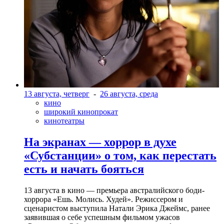
13 августа, четверг
-
26 августа, среда
кино
широкий кинопрокат
кинотеатры
На экранах — хоррор в духе
«Субстанции» о том, как перестать
есть и начать бояться
13 августа в кино — премьера австралийского боди-
хоррора «Ешь. Молись. Худей». Режиссером и
сценаристом выступила Натали Эрика Джеймс, ранее
заявившая о себе успешным фильмом ужасов