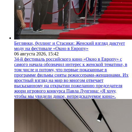
Беглянки, буллинг и Стасики: Женский взгляд диктует
моду на фестивале «Окно в Европу»
06 августа 2026,
15:42
34-й фестиваль российского кино «Окно в Европу» с
самого начала обозначил интерес к женской тематике, в
том числе и потому, что первые показанные в
программе фильмы сняты режиссерами-женщинами. Их
яростный взгляд на мир во многом отвечает
высказанному на открытии пожеланию председателя
жюри игрового конкурса Павла Лунгина: «Я хочу,
чтобы мы увидели дикое, непредсказуемое кино».