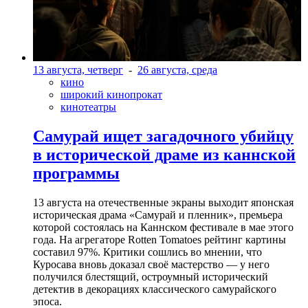
13 августа, четверг
-
26 августа, среда
кино
широкий кинопрокат
кинотеатры
Самурай ищет загадочного убийцу
в исторической драме из каннской
программы
13 августа на отечественные экраны выходит японская
историческая драма «Самурай и пленник», премьера
которой состоялась на Каннском фестивале в мае этого
года. На агрегаторе Rotten Tomatoes рейтинг картины
составил 97%. Критики сошлись во мнении, что
Куросава вновь доказал своё мастерство — у него
получился блестящий, остроумный исторический
детектив в декорациях классического самурайского
эпоса.