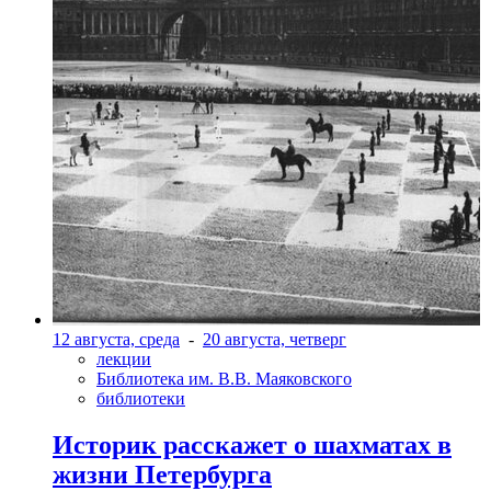
12 августа, среда
-
20 августа, четверг
лекции
Библиотека им. В.В. Маяковского
библиотеки
Историк расскажет о шахматах в
жизни Петербурга