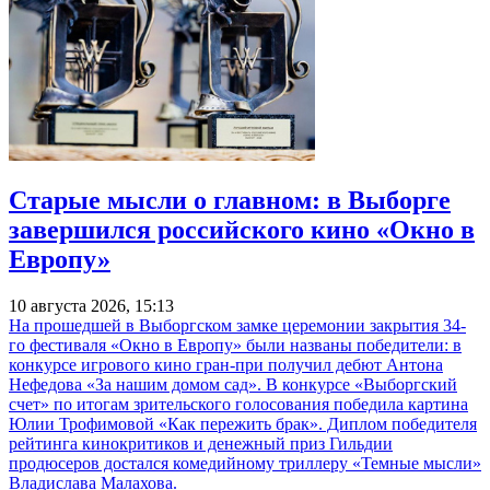
Старые мысли о главном: в Выборге
завершился российского кино «Окно в
Европу»
10 августа 2026, 15:13
На прошедшей в Выборгском замке церемонии закрытия 34-
го фестиваля «Окно в Европу» были названы победители: в
конкурсе игрового кино гран-при получил дебют Антона
Нефедова «За нашим домом сад». В конкурсе «Выборгский
счет» по итогам зрительского голосования победила картина
Юлии Трофимовой «Как пережить брак». Диплом победителя
рейтинга кинокритиков и денежный приз Гильдии
продюсеров достался комедийному триллеру «Темные мысли»
Владислава Малахова.