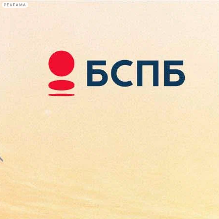
РЕКЛАМА
Афиша Plus
#телегид
Фонтанка.ру
Сегодня:
2026.08.10
22:27
Афиша Plus
кино
спектакли
выставки
концерты
лекции
книги
афиша плюс
новости
+