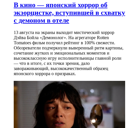
В кино — японский хоррор об
экзорцистке, вступившей в схватку
с демоном в отеле
13 августа на экраны выходит мистический хоррор
Дэйва Бойла «Демонолог». На агрегаторе Rotten
Tomatoes фильм получил рейтинг в 100% свежести.
Обозреватели подчеркнули выверенный ритм картины,
сочетание жутких и эмоциональных моментов и
высококлассную игру исполнительницы главной роли
— что в итоге, с их точки зрения, дало
завораживающий, высококачественный образец
японского хоррора о призраках.