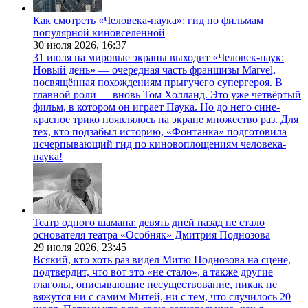
Как смотреть «Человека-паука»: гид по фильмам
популярной киновселенной
30 июля 2026,
16:37
31 июля на мировые экраны выходит «Человек-паук:
Новый день» — очередная часть франшизы Marvel,
посвящённая похождениям прыгучего супергероя. В
главной роли — вновь Том Холланд. Это уже четвёртый
фильм, в котором он играет Паука. Но до него сине-
красное трико появлялось на экране множество раз. Для
тех, кто подзабыл историю, «Фонтанка» подготовила
исчерпывающий гид по киновоплощениям человека-
паука!
Театр одного шамана: девять дней назад не стало
основателя театра «Особняк» Дмитрия Поднозова
29 июля 2026,
23:45
Всякий, кто хоть раз видел Митю Поднозова на сцене,
подтвердит, что вот это «не стало», а также другие
глаголы, описывающие несуществование, никак не
вяжутся ни с самим Митей, ни с тем, что случилось 20