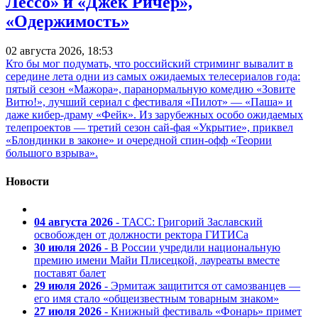
Лессо» и «Джек Ричер»,
«Одержимость»
02 августа 2026, 18:53
Кто бы мог подумать, что российский стриминг вывалит в
середине лета одни из самых ожидаемых телесериалов года:
пятый сезон «Мажора», паранормальную комедию «Зовите
Витю!», лучший сериал с фестиваля «Пилот» — «Паша» и
даже кибер-драму «Фейк». Из зарубежных особо ожидаемых
телепроектов — третий сезон сай-фая «Укрытие», приквел
«Блондинки в законе» и очередной спин-офф «Теории
большого взрыва».
Новости
04 августа 2026
- ТАСС: Григорий Заславский
освобожден от должности ректора ГИТИСа
30 июля 2026
- В России учредили национальную
премию имени Майи Плисецкой, лауреаты вместе
поставят балет
29 июля 2026
- Эрмитаж защитится от самозванцев —
его имя стало «общеизвестным товарным знаком»
27 июля 2026
- Книжный фестиваль «Фонарь» примет