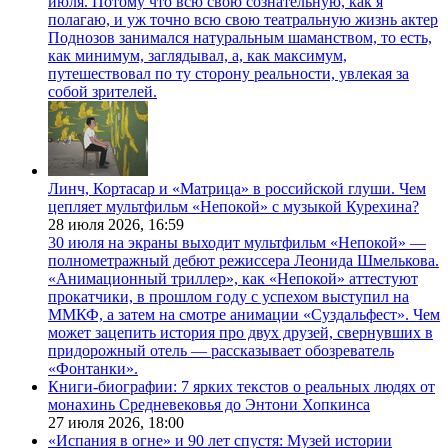
июля. Потому что всю свою сознательную, как я
полагаю, и уж точно всю свою театральную жизнь актер
Поднозов занимался натуральным шаманством, то есть,
как минимум, заглядывал, а, как максимум,
путешествовал по ту сторону реальности, увлекая за
собой зрителей.
Линч, Кортасар и «Матрица» в российской глуши. Чем
цепляет мультфильм «Непокой» с музыкой Курехина?
28 июля 2026,
16:59
30 июля на экраны выходит мультфильм «Непокой» —
полнометражный дебют режиссера Леонида Шмелькова.
«Анимационный триллер», как «Непокой» аттестуют
прокатчики, в прошлом году с успехом выступил на
ММКФ, а затем на смотре анимации «Суздальфест». Чем
может зацепить история про двух друзей, свернувших в
придорожный отель — рассказывает обозреватель
«Фонтанки».
Книги-биографии: 7 ярких текстов о реальных людях от
монахинь Средневековья до Энтони Хопкинса
27 июля 2026,
18:00
«Испания в огне» и 90 лет спустя: Музей истории