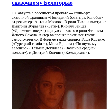
сказочному Белогорью
С 6 августа в российском прокате — спин-офф
сказочной франшизы «Последний богатырь. Колобок»
от режиссера Антона Маслова. В роли Тихона выступил
Дмитрий Журавлев («Батя»). Кирилл Зайцев
(«Движение вверх») вернулся в камео в роли Финиста-
Ясного Сокола. Актер выполнял почти все трюки
самостоятельно. В фильме также снялись Гоша Куценко
(«Турецкий гамбит»), Мила Ершова («По щучьему
велению»), Татьяна Догилева («Вампиры средней
полосы»), и Дмитрий Колчин («Коммерсант»).