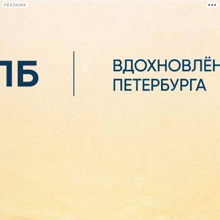
РЕКЛАМА
Афиша Plus
#телегид
Фонтанка.ру
Сегодня:
2026.08.06
04:55
Афиша Plus
кино
спектакли
выставки
концерты
лекции
книги
афиша плюс
новости
+