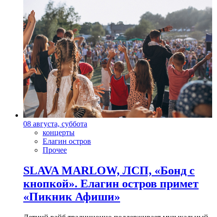
08 августа, суббота
концерты
Елагин остров
Прочее
SLAVA MARLOW, ЛСП, «Бонд с
кнопкой». Елагин остров примет
«Пикник Афиши»