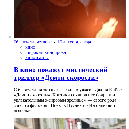
06 августа, четверг
-
19 августа, среда
кино
широкий кинопрокат
кинотеатры
В кино покажут мистический
триллер «Демон скорости»
С 6 августа на экранах — фильм ужасов Джона Кийеса
«Демон скорости». Критики сочли ленту бодрым и
увлекательным жанровым зрелищeм — своего рода
миксом фильмов «Поезд в Пусан» и «Изгоняющий
дьявола».