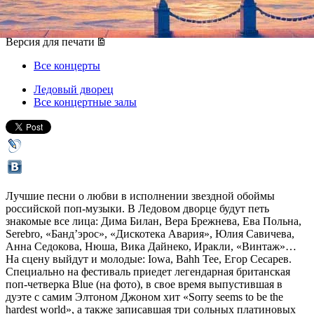
13 февраля 2013, среда
,
19.00
Версия для печати
Все концерты
Ледовый дворец
Все концертные залы
Лучшие песни о любви в исполнении звездной о
боймы
российской поп-музыки. В Ледовом дворце будут петь
знакомые все лица: Дима Билан, Вера Брежнева, Ева Польна,
Serebro, «Банд’эрос», «Дискотека Авария», Юлия Савичева,
Анна Седокова, Нюша, Вика Дайнеко, Иракли, «Винтаж»…
На сцену выйдут и молодые: Iowa, Bahh Tee, Егор Сесарев.
Специально на фестиваль приедет легендарная британская
поп-четверка Blue (на фото), в свое время выпустившая в
дуэте с самим Элтоном Джоном хит «Sorry seems to be the
hardest world», а также записавшая три сольных платиновых