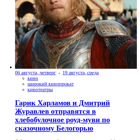
06 августа, четверг
-
19 августа, среда
кино
широкий кинопрокат
кинотеатры
Гарик Харламов и Дмитрий
Журавлев отправятся в
хлебобулочное роуд-муви по
сказочному Белогорью