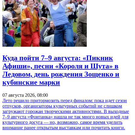
Куда пойти 7–9 августа: «Пикник
Афиши», песни «Короля и Шута» в
Ледовом, день рождения Зощенко и
кубинские марки
07 августа 2026, 08:00
Лето решило притормозить перед финалом: пока идет сезон
отпусков, организаторы культурных событий не слишком
загружают горожан творческими активностями. В выходные
7–9 августа «Фонтанка» нашла не так много новых идей для
культурного досуга — но, возможно, самое время уделить
внимание ранее открытым выставкам или почитать книги.