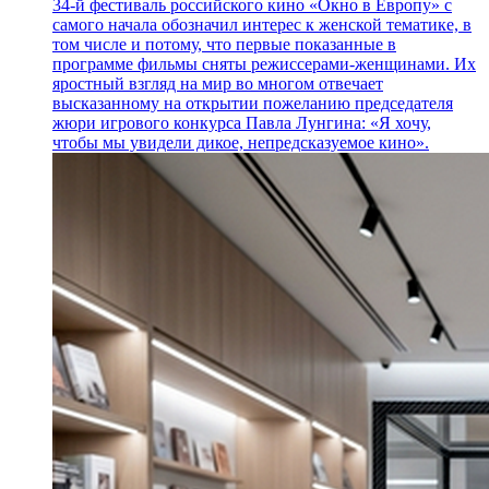
34-й фестиваль российского кино «Окно в Европу» с
самого начала обозначил интерес к женской тематике, в
том числе и потому, что первые показанные в
программе фильмы сняты режиссерами-женщинами. Их
яростный взгляд на мир во многом отвечает
высказанному на открытии пожеланию председателя
жюри игрового конкурса Павла Лунгина: «Я хочу,
чтобы мы увидели дикое, непредсказуемое кино».