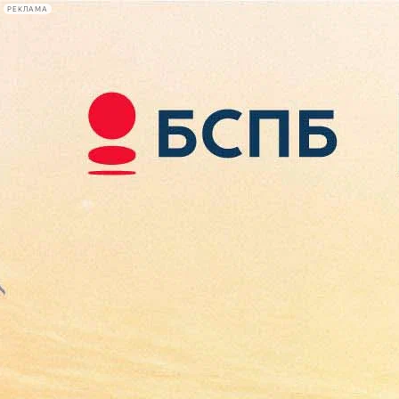
РЕКЛАМА
Афиша Plus
#телегид
Фонтанка.ру
Сегодня:
2026.08.09
17:12
Афиша Plus
кино
спектакли
выставки
концерты
лекции
книги
афиша плюс
новости
+