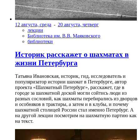
12 августа, среда
-
20 августа, четверг
лекции
Библиотека им. В.В. Маяковского
библиотеки
Историк расскажет о шахматах в
жизни Петербурга
Татьяна Ивановская, историк, гид, исследователь и
популяризатор истории шахмат в Петербурге, автор
проекта «Шахматный Петербург», расскажет, где в
городе за шахматной доской могли сойтись люди из
разных сословий, как шахматы перебирались из дворцов
и особняков в трактиры, а затем и в клубы, и почему
шахматной столицей России стал именно Петербург. А
на другой лекции посмотрим на шахматную партию как
на текст.