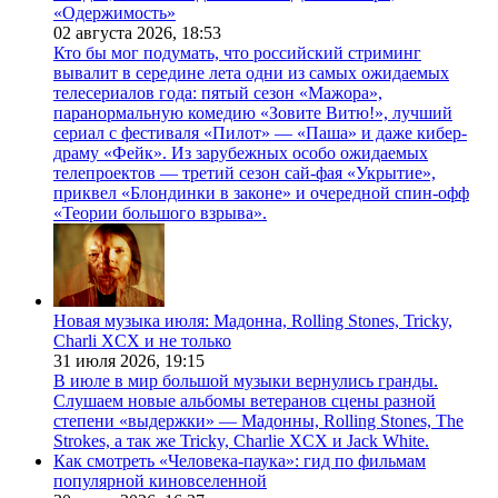
«Одержимость»
02 августа 2026,
18:53
Кто бы мог подумать, что российский стриминг
вывалит в середине лета одни из самых ожидаемых
телесериалов года: пятый сезон «Мажора»,
паранормальную комедию «Зовите Витю!», лучший
сериал с фестиваля «Пилот» — «Паша» и даже кибер-
драму «Фейк». Из зарубежных особо ожидаемых
телепроектов — третий сезон сай-фая «Укрытие»,
приквел «Блондинки в законе» и очередной спин-офф
«Теории большого взрыва».
Новая музыка июля: Мадонна, Rolling Stones, Tricky,
Charli XCX и не только
31 июля 2026,
19:15
В июле в мир большой музыки вернулись гранды.
Слушаем новые альбомы ветеранов сцены разной
степени «выдержки» — Мадонны, Rolling Stones, The
Strokes, а так же Tricky, Charlie XCX и Jack White.
Как смотреть «Человека-паука»: гид по фильмам
популярной киновселенной