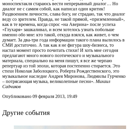
моноспектакля стараюсь вести непрерывный диалог… Но
диалог не с самим собой, как написал один критик!
Раздвоением личности, слава богу, не страдаю, так что диалог
веду со зрителем. Правда, не такой прямой, «приземленный»,
как в те времена, когда спрос «на Аверина» после успеха
«Глухаря» зашкаливал, и всем хотелось узнать побольше
именно обо мне: кто такой, откуда взялся, как живет, о чем
думает. За два-три года информации такого плана вылилось в
СМИ достаточно. А так как я не фигура шоу-бизнеса, то
настал момент просто почитать стихи! И хоть мне сегодня
предлагают много нового поэтического и музыкального
материала, специально на меня пишут, я все же черпаю
репертуар из той эпохи, которая постепенно стирается. Это
стихи Николая Заболоцкого, Роберта Рождественского, это
музыкальное наследие Андрея Миронова, Людмилы Гурченко
– потрясающая музыка, великолепные песни».
Михаил
Садчиков
Опубликовано 09 февраля 2013, 19:49
Другие события