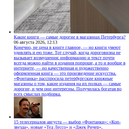
Какие книги — самые дорогие в магазинах Петербурга?
06 августа 2026,
12:13
Конечно, не цена в книге главное, — но книги умеют
удивлять и ею тоже. Тот случай, когда дороговизна не
вызывает возмущения: информацию и текст почти
всегда можно найти в издания попроще, а то и вообще в
интернете, — но качественная и художественно
оформленная книга — это произведение искусства.
«Фонтанка» расспросила петербургские книжные
магазины о том, какие издания на их полках — самые
дорогие, и чем они интересны. Получилась богатая во
всех смыслах подборка.
15 телесериалов августа — выбор «Фонтанки»: «Коп-
звезда», новые «Тед Лессо» и «Джек Ричер»,