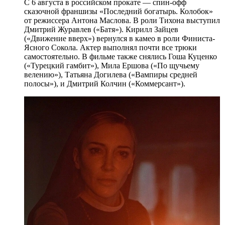
С 6 августа в российском прокате — спин-офф
сказочной франшизы «Последний богатырь. Колобок»
от режиссера Антона Маслова. В роли Тихона выступил
Дмитрий Журавлев («Батя»). Кирилл Зайцев
(«Движение вверх») вернулся в камео в роли Финиста-
Ясного Сокола. Актер выполнял почти все трюки
самостоятельно. В фильме также снялись Гоша Куценко
(«Турецкий гамбит»), Мила Ершова («По щучьему
велению»), Татьяна Догилева («Вампиры средней
полосы»), и Дмитрий Колчин («Коммерсант»).