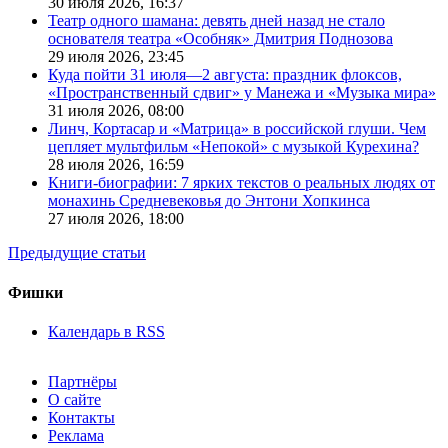
30 июля 2026,
16:37
Театр одного шамана: девять дней назад не стало
основателя театра «Особняк» Дмитрия Поднозова
29 июля 2026,
23:45
Куда пойти 31 июля—2 августа: праздник флоксов,
«Пространственный сдвиг» у Манежа и «Музыка мира»
31 июля 2026,
08:00
Линч, Кортасар и «Матрица» в российской глуши. Чем
цепляет мультфильм «Непокой» с музыкой Курехина?
28 июля 2026,
16:59
Книги-биографии: 7 ярких текстов о реальных людях от
монахинь Средневековья до Энтони Хопкинса
27 июля 2026,
18:00
Предыдущие статьи
Фишки
Календарь в RSS
Партнёры
О сайте
Контакты
Реклама