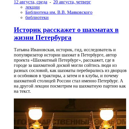
12 августа, среда
-
20 августа, четверг
лекции
Библиотека им. В.В. Маяковского
библиотеки
Историк расскажет о шахматах в
жизни Петербурга
Татьяна Ивановская, историк, гид, исследователь и
популяризатор истории шахмат в Петербурге, автор
проекта «Шахматный Петербург», расскажет, где в
городе за шахматной доской могли сойтись люди из
разных сословий, как шахматы перебирались из дворцов
и особняков в трактиры, а затем и в клубы, и почему
шахматной столицей России стал именно Петербург. А
на другой лекции посмотрим на шахматную партию как
на текст.