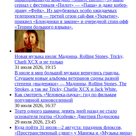
сериал с фестиваля «Пилот» — «Паша» и даже кибер-
драму «Фейк». Из зарубежных особо ожидаемых
телепроектов — третий сезон сай-фая «Укрытие»,
приквел «Блондинки в законе» и очередной спин-офф
«Теории большого взрыва».
Новая музыка июля: Мадонна, Rolling Stones, Tricky,
Charli XCX и не только
31 июля 2026,
19:15
В июле в мир большой музыки вернулись гранды.
Слушаем новые альбомы ветеранов сцены разной
степени «выдержки» — Мадонны, Rolling Stones, The
Strokes, а так же Tricky, Charlie XCX и Jack White.
Как смотреть «Человека-паука»: гид по фильмам
популярной киновселенной
30 июля 2026,
16:37
Театр одного шамана: девять дней назад не стало
основателя театра «Особняк» Дмитрия Поднозова
29 июля 2026,
23:45
Куда пойти 31 июля—2 августа: праздник флоксов,
«Пространственный сдвиг» у Манежа и «Музыка мира»