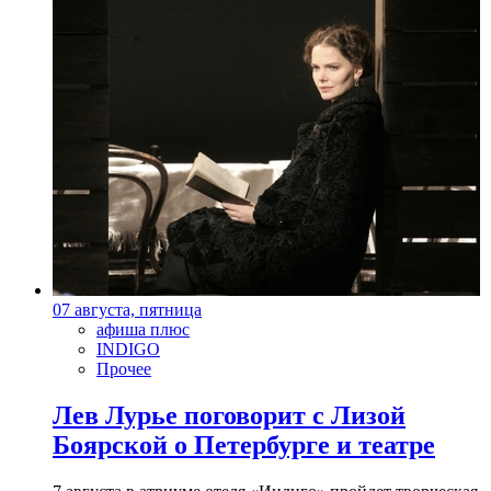
07 августа, пятница
афиша плюс
INDIGO
Прочее
Лев Лурье поговорит с Лизой
Боярской о Петербурге и театре