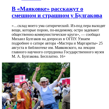
В «Маяковке» расскажут о
смешном и страшном у Булгакова
»…склад моего ума сатирический. Из-под пера выходят
вещи, которые порою, по-видимому, остро задевают
общественно-коммунистические круги», — сообщал
Михаил Булгаков на допросах в ОГПУ. Узнаем
подробнее о сатире автора «Мастера и Маргариты» 25
августа в библиотеке им. Маяковского, на лекции
главного научного сотрудника Государственного музея
М. А. Булгакова. Бесплатно. 16+