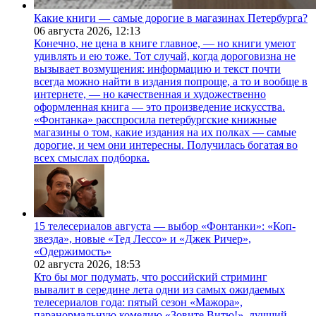
Какие книги — самые дорогие в магазинах Петербурга?
06 августа 2026,
12:13
Конечно, не цена в книге главное, — но книги умеют
удивлять и ею тоже. Тот случай, когда дороговизна не
вызывает возмущения: информацию и текст почти
всегда можно найти в издания попроще, а то и вообще в
интернете, — но качественная и художественно
оформленная книга — это произведение искусства.
«Фонтанка» расспросила петербургские книжные
магазины о том, какие издания на их полках — самые
дорогие, и чем они интересны. Получилась богатая во
всех смыслах подборка.
15 телесериалов августа — выбор «Фонтанки»: «Коп-
звезда», новые «Тед Лессо» и «Джек Ричер»,
«Одержимость»
02 августа 2026,
18:53
Кто бы мог подумать, что российский стриминг
вывалит в середине лета одни из самых ожидаемых
телесериалов года: пятый сезон «Мажора»,
паранормальную комедию «Зовите Витю!», лучший