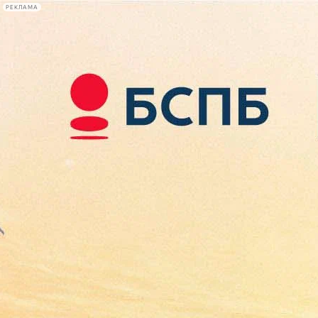
РЕКЛАМА
Афиша Plus
#телегид
Фонтанка.ру
Сегодня:
2026.08.07
18:20
Афиша Plus
кино
спектакли
выставки
концерты
лекции
книги
афиша плюс
новости
+