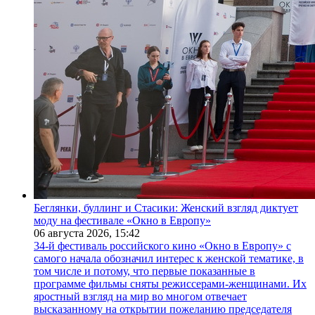
Беглянки, буллинг и Стасики: Женский взгляд диктует
моду на фестивале «Окно в Европу»
06 августа 2026,
15:42
34-й фестиваль российского кино «Окно в Европу» с
самого начала обозначил интерес к женской тематике, в
том числе и потому, что первые показанные в
программе фильмы сняты режиссерами-женщинами. Их
яростный взгляд на мир во многом отвечает
высказанному на открытии пожеланию председателя