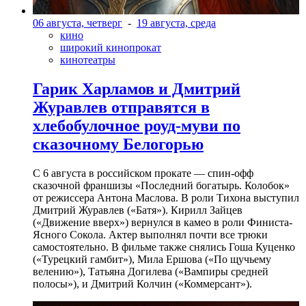
06 августа, четверг
-
19 августа, среда
кино
широкий кинопрокат
кинотеатры
Гарик Харламов и Дмитрий
Журавлев отправятся в
хлебобулочное роуд-муви по
сказочному Белогорью
С 6 августа в российском прокате — спин-офф
сказочной франшизы «Последний богатырь. Колобок»
от режиссера Антона Маслова. В роли Тихона выступил
Дмитрий Журавлев («Батя»). Кирилл Зайцев
(«Движение вверх») вернулся в камео в роли Финиста-
Ясного Сокола. Актер выполнял почти все трюки
самостоятельно. В фильме также снялись Гоша Куценко
(«Турецкий гамбит»), Мила Ершова («По щучьему
велению»), Татьяна Догилева («Вампиры средней
полосы»), и Дмитрий Колчин («Коммерсант»).