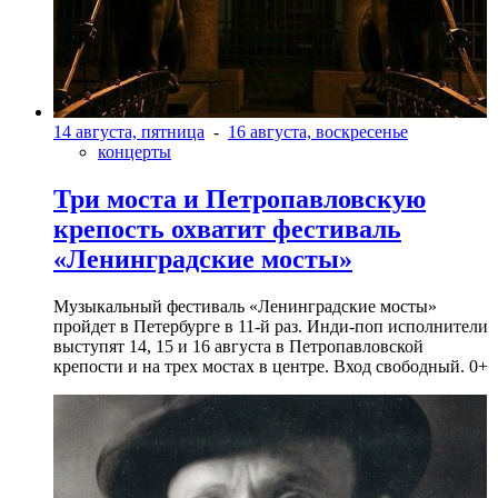
14 августа, пятница
-
16 августа, воскресенье
концерты
Три моста и Петропавловскую
крепость охватит фестиваль
«Ленинградские мосты»
Музыкальный фестиваль «Ленинградские мосты»
пройдет в Петербурге в 11-й раз. Инди-поп исполнители
выступят 14, 15 и 16 августа в Петропавловской
крепости и на трех мостах в центре. Вход свободный. 0+