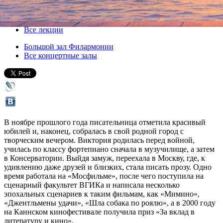
07 февраля 2013, четверг
,
19.00
Версия для печати
Все лекции
Большой зал Филармонии
Все концертные залы
В ноябре прошлого года писательница отметила красивый
юбилей и, наконец, собралась в свой родной город с
творческим вечером. Виктория родилась перед войной,
училась по классу фортепиано сначала в музучилище, а затем
в Консерватории. Выйдя замуж, переехала в Москву, где, к
удивлению даже друзей и близких, стала писать прозу. Одно
время работала на «Мосфильме», после чего поступила на
сценарный факультет ВГИКа и написала несколько
эпохальных сценариев к таким фильмам, как «Мимино»,
«Джентльмены удачи», «Шла собака по роялю», а в 2000 году
на Каннском кинофестивале получила приз «За вклад в
литературу и кино».