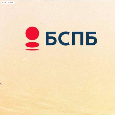
РЕКЛАМА
Афиша Plus
#телегид
Фонтанка.ру
Сегодня:
2026.08.09
03:21
Афиша Plus
кино
спектакли
выставки
концерты
лекции
книги
афиша плюс
новости
+