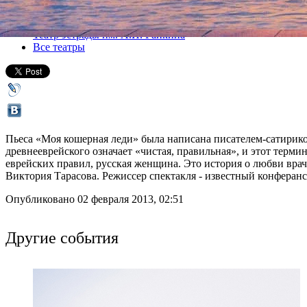
Все спектакли
Театр эстрады им. А.И. Райкина
Все театры
Пьеса «Моя кошерная леди» была написана писателем-сатириком
древнееврейского означает «чистая, правильная», и этот термин
еврейских правил, русская женщина. Это история о любви вра
Виктория Тарасова. Режиссер спектакля - известный конфера
Опубликовано 02 февраля 2013, 02:51
Другие события