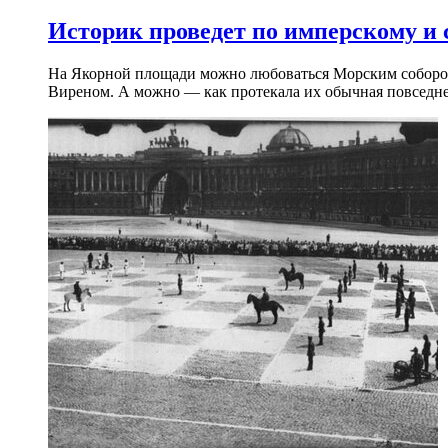
Историк проведет по имперскому и
На Якорной площади можно любоваться Морским собором 
Виреном. А можно — как протекала их обычная повседнев