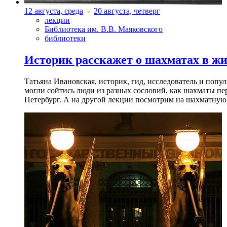
12 августа, среда
-
20 августа, четверг
лекции
Библиотека им. В.В. Маяковского
библиотеки
Историк расскажет о шахматах в ж
Татьяна Ивановская, историк, гид, исследователь и попу
могли сойтись люди из разных сословий, как шахматы пер
Петербург. А на другой лекции посмотрим на шахматную 