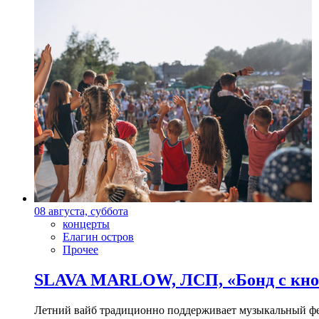
08 августа, суббота
концерты
Елагин остров
Прочее
SLAVA MARLOW, ЛСП, «Бонд с кноп
Летний вайб традиционно поддерживает музыкальный фест