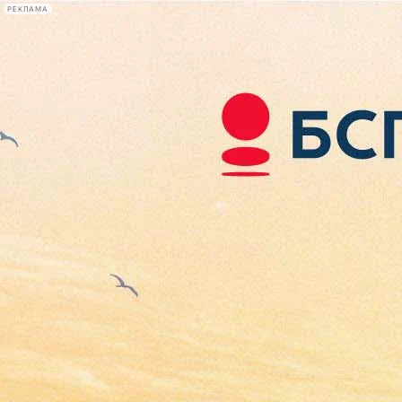
РЕКЛАМА
Афиша Plus
#телегид
Фонтанка.ру
Сегодня:
2026.08.08
05:11
Афиша Plus
кино
спектакли
выставки
концерты
лекции
книги
афиша плюс
новости
+