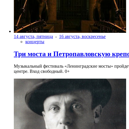
14 августа, пятница
-
16 августа, воскресенье
концерты
Три моста и Петропавловскую креп
Музыкальный фестиваль «Ленинградские мосты» пройдет в 
центре. Вход свободный. 0+