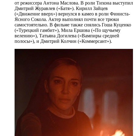
от режиссера Антона Маслова. В роли Тихона выступил
Дмитрий Журавлев («Батя»). Кирилл Зайцев
(«Движение вверх») вернулся в камео в роли Финиста-
Ясного Сокола. Актер выполнял почти все трюки
самостоятельно. В фильме также снялись Гоша Куценко
(«Турецкий гамбит»), Мила Ершова («По щучьему
велению»), Татьяна Догилева («Вампиры средней
полосы»), и Дмитрий Колчин («Коммерсант»).