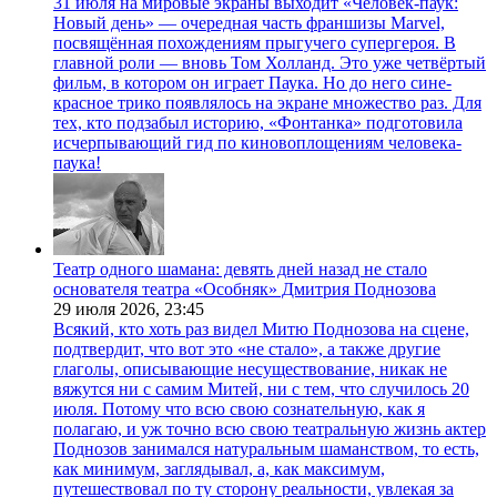
31 июля на мировые экраны выходит «Человек-паук:
Новый день» — очередная часть франшизы Marvel,
посвящённая похождениям прыгучего супергероя. В
главной роли — вновь Том Холланд. Это уже четвёртый
фильм, в котором он играет Паука. Но до него сине-
красное трико появлялось на экране множество раз. Для
тех, кто подзабыл историю, «Фонтанка» подготовила
исчерпывающий гид по киновоплощениям человека-
паука!
Театр одного шамана: девять дней назад не стало
основателя театра «Особняк» Дмитрия Поднозова
29 июля 2026,
23:45
Всякий, кто хоть раз видел Митю Поднозова на сцене,
подтвердит, что вот это «не стало», а также другие
глаголы, описывающие несуществование, никак не
вяжутся ни с самим Митей, ни с тем, что случилось 20
июля. Потому что всю свою сознательную, как я
полагаю, и уж точно всю свою театральную жизнь актер
Поднозов занимался натуральным шаманством, то есть,
как минимум, заглядывал, а, как максимум,
путешествовал по ту сторону реальности, увлекая за