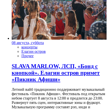
08 августа, суббота
концерты
Елагин остров
Прочее
SLAVA MARLOW, ЛСП, «Бонд с
кнопкой». Елагин остров примет
«Пикник Афиши»
Летний вайб традиционно поддерживает музыкальный
фестиваль «Пикник Афиши». Фестиваль под открытым
небом стартует 8 августа в 12:00 и продлится до 23:00.
Развернут пять сцен, интерактивные зоны и фудкорт.
Музыкальную программу составят рэп, инди и