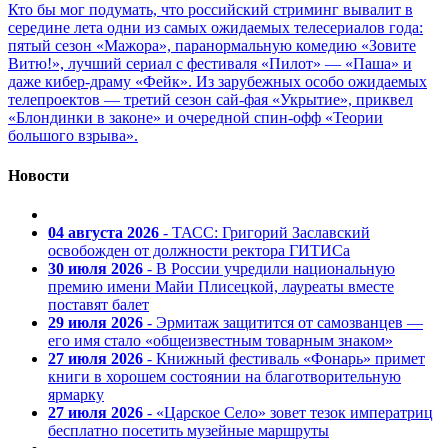
Кто бы мог подумать, что российский стриминг вывалит в
середине лета одни из самых ожидаемых телесериалов года:
пятый сезон «Мажора», паранормальную комедию «Зовите
Витю!», лучший сериал с фестиваля «Пилот» — «Паша» и
даже кибер-драму «Фейк». Из зарубежных особо ожидаемых
телепроектов — третий сезон сай-фая «Укрытие», приквел
«Блондинки в законе» и очередной спин-офф «Теории
большого взрыва».
Новости
04 августа 2026
- ТАСС: Григорий Заславский
освобожден от должности ректора ГИТИСа
30 июля 2026
- В России учредили национальную
премию имени Майи Плисецкой, лауреаты вместе
поставят балет
29 июля 2026
- Эрмитаж защитится от самозванцев —
его имя стало «общеизвестным товарным знаком»
27 июля 2026
- Книжный фестиваль «Фонарь» примет
книги в хорошем состоянии на благотворительную
ярмарку
27 июля 2026
- «Царское Село» зовет тезок императриц
бесплатно посетить музейные маршруты