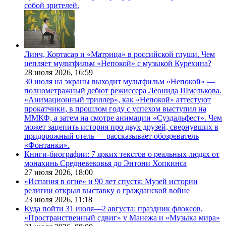
собой зрителей.
Линч, Кортасар и «Матрица» в российской глуши. Чем
цепляет мультфильм «Непокой» с музыкой Курехина?
28 июля 2026,
16:59
30 июля на экраны выходит мультфильм «Непокой» —
полнометражный дебют режиссера Леонида Шмелькова.
«Анимационный триллер», как «Непокой» аттестуют
прокатчики, в прошлом году с успехом выступил на
ММКФ, а затем на смотре анимации «Суздальфест». Чем
может зацепить история про двух друзей, свернувших в
придорожный отель — рассказывает обозреватель
«Фонтанки».
Книги-биографии: 7 ярких текстов о реальных людях от
монахинь Средневековья до Энтони Хопкинса
27 июля 2026,
18:00
«Испания в огне» и 90 лет спустя: Музей истории
религии открыл выставку о гражданской войне
23 июля 2026,
11:18
Куда пойти 31 июля—2 августа: праздник флоксов,
«Пространственный сдвиг» у Манежа и «Музыка мира»