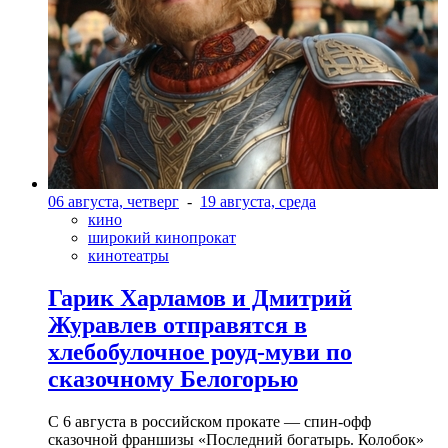
06 августа, четверг
-
19 августа, среда
кино
широкий кинопрокат
кинотеатры
Гарик Харламов и Дмитрий
Журавлев отправятся в
хлебобулочное роуд-муви по
сказочному Белогорью
С 6 августа в российском прокате — спин-офф
сказочной франшизы «Последний богатырь. Колобок»