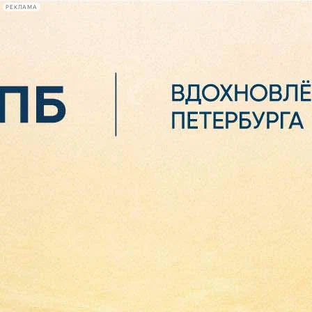
РЕКЛАМА
Афиша Plus
#телегид
Фонтанка.ру
Сегодня:
2026.08.06
10:59
Афиша Plus
кино
спектакли
выставки
концерты
лекции
книги
афиша плюс
новости
+