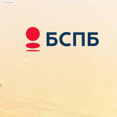
РЕКЛАМА
Афиша Plus
#телегид
Фонтанка.ру
Сегодня:
2026.08.07
19:41
Афиша Plus
кино
спектакли
выставки
концерты
лекции
книги
афиша плюс
новости
+