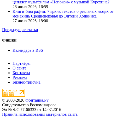
цепляет мультфильм «Непокой» с музыкой Курехина?
28 июля 2026,
16:59
Книги-биографии: 7 ярких текстов о реальных людях от
монахинь Средневековья до Энтони Хопкинса
27 июля 2026,
18:00
Предыдущие статьи
Фишки
Календарь в RSS
Партнёры
О сайте
Контакты
Реклама
Бизнес-трибуна
© 2000-2026
Фонтанка.Ру
Свидетельство Роскомнадзора
Эл № ФС 77-66333 от 14.07.2016
Правила использования материалов сайта