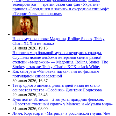
телепроектов — третий сезон сай-фая «Укрытие»,
приквел «Блондинки в законе» и очередной спин-офф
«Теории большого взрыва».
Новая музыка июля: Мадонна, Rolling Stones, Tricky,
Charli XCX и не только
31 июля 2026,
19:15
В июле в мир большой музыки вернулись гранды.
Слушаем новые альбомы ветеранов сцены разной
степени «выдержки» — Мадонны, Rolling Stones, The
Strokes, а так же Tricky, Charlie XCX и Jack White.
Как смотреть «Человека-паука»: гид по фильмам
популярной киновселенной
30 июля 2026,
16:37
Театр одного шамана: девять дней назад не стало
основателя театра «Особняк» Дмитрия Поднозова
29 июля 2026,
23:45
Куда пойти 31 июля—2 августа: праздник флоксов,
«Пространственный сдвиг» у Манежа и «Музыка мира»
31 июля 2026,
08:00
Линч, Кортасар и «Матрица» в российской глуши. Чем