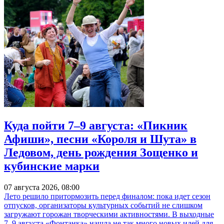
Куда пойти 7–9 августа: «Пикник
Афиши», песни «Короля и Шута» в
Ледовом, день рождения Зощенко и
кубинские марки
07 августа 2026, 08:00
Лето решило притормозить перед финалом: пока идет сезон
отпусков, организаторы культурных событий не слишком
загружают горожан творческими активностями. В выходные
7–9 августа «Фонтанка» нашла не так много новых идей для