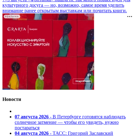
культурного досуга — но, возможно, самое время уделить
внимание ранее открытым выставкам или почитать книги.
РЕКЛАМА
Новости
07 августа 2026
- В Петербурге готовятся наблюдать
солнечное затмение — чтобы его увидеть, нужно
постараться
04 августа 2026
- ТАСС: Григорий Заславский