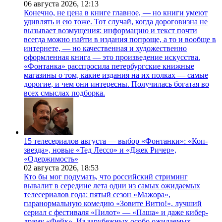
06 августа 2026,
12:13
Конечно, не цена в книге главное, — но книги умеют
удивлять и ею тоже. Тот случай, когда дороговизна не
вызывает возмущения: информацию и текст почти
всегда можно найти в издания попроще, а то и вообще в
интернете, — но качественная и художественно
оформленная книга — это произведение искусства.
«Фонтанка» расспросила петербургские книжные
магазины о том, какие издания на их полках — самые
дорогие, и чем они интересны. Получилась богатая во
всех смыслах подборка.
15 телесериалов августа — выбор «Фонтанки»: «Коп-
звезда», новые «Тед Лессо» и «Джек Ричер»,
«Одержимость»
02 августа 2026,
18:53
Кто бы мог подумать, что российский стриминг
вывалит в середине лета одни из самых ожидаемых
телесериалов года: пятый сезон «Мажора»,
паранормальную комедию «Зовите Витю!», лучший
сериал с фестиваля «Пилот» — «Паша» и даже кибер-
драму «Фейк». Из зарубежных особо ожидаемых