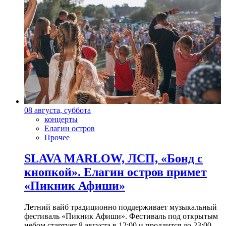
08 августа, суббота
концерты
Елагин остров
Прочее
SLAVA MARLOW, ЛСП, «Бонд с
кнопкой». Елагин остров примет
«Пикник Афиши»
Летний вайб традиционно поддерживает музыкальный
фестиваль «Пикник Афиши». Фестиваль под открытым
небом стартует 8 августа в 12:00 и продлится до 23:00.