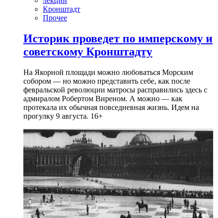
лекции
Кронштадт
Прочее
Историк проведет по имперскому и
советскому Кронштадту
На Якорной площади можно любоваться Морским
собором — но можно представить себе, как после
февральской революции матросы расправились здесь с
адмиралом Робертом Виреном. А можно — как
протекала их обычная повседневная жизнь. Идем на
прогулку 9 августа. 16+