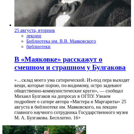
25 августа, вторник
лекции
Библиотека им. В.В. Маяковского
библиотеки
В «Маяковке» расскажут о
смешном и страшном у Булгакова
»…склад моего ума сатирический. Из-под пера выходят
вещи, которые порою, по-видимому, остро задевают
общественно-коммунистические круги», — сообщал
Михаил Булгаков на допросах в ОГПУ. Узнаем
подробнее о сатире автора «Мастера и Маргариты» 25
августа в библиотеке им. Маяковского, на лекции
главного научного сотрудника Государственного музея
М. А. Булгакова. Бесплатно. 16+