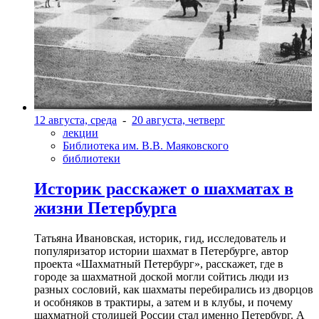
12 августа, среда
-
20 августа, четверг
лекции
Библиотека им. В.В. Маяковского
библиотеки
Историк расскажет о шахматах в
жизни Петербурга
Татьяна Ивановская, историк, гид, исследователь и
популяризатор истории шахмат в Петербурге, автор
проекта «Шахматный Петербург», расскажет, где в
городе за шахматной доской могли сойтись люди из
разных сословий, как шахматы перебирались из дворцов
и особняков в трактиры, а затем и в клубы, и почему
шахматной столицей России стал именно Петербург. А