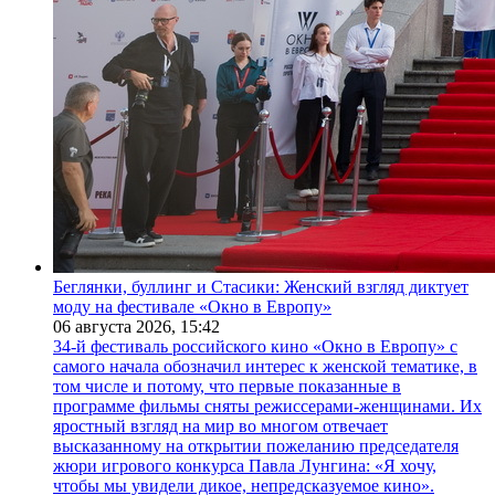
Беглянки, буллинг и Стасики: Женский взгляд диктует
моду на фестивале «Окно в Европу»
06 августа 2026,
15:42
34-й фестиваль российского кино «Окно в Европу» с
самого начала обозначил интерес к женской тематике, в
том числе и потому, что первые показанные в
программе фильмы сняты режиссерами-женщинами. Их
яростный взгляд на мир во многом отвечает
высказанному на открытии пожеланию председателя
жюри игрового конкурса Павла Лунгина: «Я хочу,
чтобы мы увидели дикое, непредсказуемое кино».