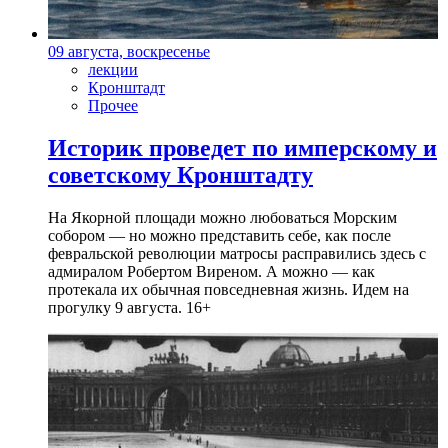
09 августа, воскресенье
лекции
Кронштадт
Прочее
Историк проведет по имперскому и
советскому Кронштадту
На Якорной площади можно любоваться Морским
собором — но можно представить себе, как после
февральской революции матросы расправились здесь с
адмиралом Робертом Виреном. А можно — как
протекала их обычная повседневная жизнь. Идем на
прогулку 9 августа. 16+