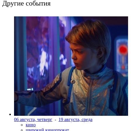
Другие события
06 августа, четверг
-
19 августа, среда
кино
широкий кинопрокат