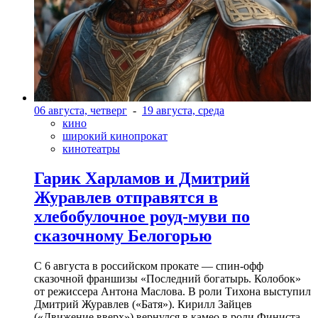
06 августа, четверг
-
19 августа, среда
кино
широкий кинопрокат
кинотеатры
Гарик Харламов и Дмитрий
Журавлев отправятся в
хлебобулочное роуд-муви по
сказочному Белогорью
С 6 августа в российском прокате — спин-офф
сказочной франшизы «Последний богатырь. Колобок»
от режиссера Антона Маслова. В роли Тихона выступил
Дмитрий Журавлев («Батя»). Кирилл Зайцев
(«Движение вверх») вернулся в камео в роли Финиста-