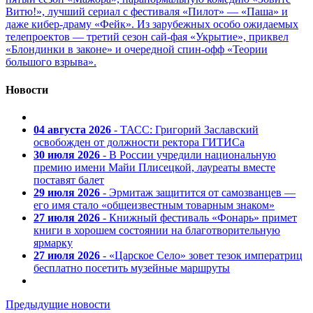
Витю!», лучший сериал с фестиваля «Пилот» — «Паша» и
даже кибер-драму «Фейк». Из зарубежных особо ожидаемых
телепроектов — третий сезон сай-фая «Укрытие», приквел
«Блондинки в законе» и очередной спин-офф «Теории
большого взрыва».
Новости
04 августа 2026
- ТАСС: Григорий Заславский
освобожден от должности ректора ГИТИСа
30 июля 2026
- В России учредили национальную
премию имени Майи Плисецкой, лауреаты вместе
поставят балет
29 июля 2026
- Эрмитаж защитится от самозванцев —
его имя стало «общеизвестным товарным знаком»
27 июля 2026
- Книжный фестиваль «Фонарь» примет
книги в хорошем состоянии на благотворительную
ярмарку
27 июля 2026
- «Царское Село» зовет тезок императриц
бесплатно посетить музейные маршруты
Предыдущие новости