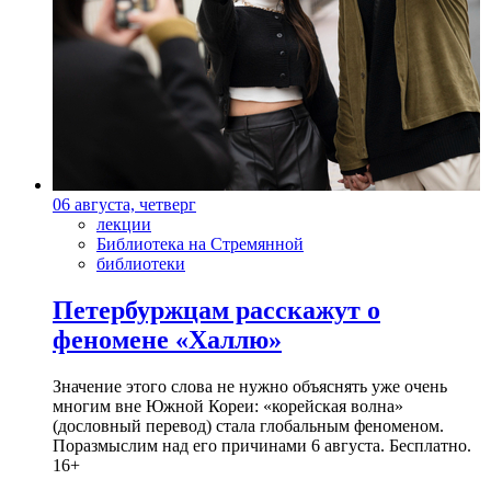
06 августа, четверг
лекции
Библиотека на Стремянной
библиотеки
Петербуржцам расскажут о
феномене «Халлю»
Значение этого слова не нужно объяснять уже очень
многим вне Южной Кореи: «корейская волна»
(дословный перевод) стала глобальным феноменом.
Поразмыслим над его причинами 6 августа. Бесплатно.
16+