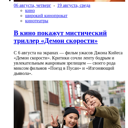
06 августа, четверг
-
19 августа, среда
кино
широкий кинопрокат
кинотеатры
В кино покажут мистический
триллер «Демон скорости»
С 6 августа на экранах — фильм ужасов Джона Кийеса
«Демон скорости». Критики сочли ленту бодрым и
увлекательным жанровым зрелищeм — своего рода
миксом фильмов «Поезд в Пусан» и «Изгоняющий
дьявола».