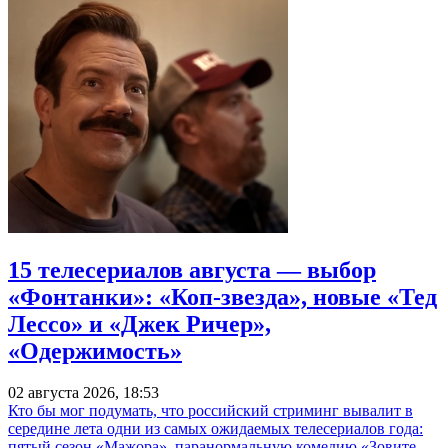
15 телесериалов августа — выбор
«Фонтанки»: «Коп-звезда», новые «Тед
Лессо» и «Джек Ричер»,
«Одержимость»
02 августа 2026, 18:53
Кто бы мог подумать, что российский стриминг вывалит в
середине лета одни из самых ожидаемых телесериалов года:
пятый сезон «Мажора», паранормальную комедию «Зовите