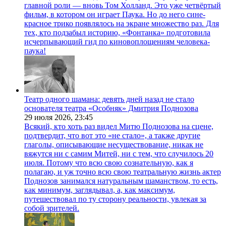
главной роли — вновь Том Холланд. Это уже четвёртый
фильм, в котором он играет Паука. Но до него сине-
красное трико появлялось на экране множество раз. Для
тех, кто подзабыл историю, «Фонтанка» подготовила
исчерпывающий гид по киновоплощениям человека-
паука!
Театр одного шамана: девять дней назад не стало
основателя театра «Особняк» Дмитрия Поднозова
29 июля 2026,
23:45
Всякий, кто хоть раз видел Митю Поднозова на сцене,
подтвердит, что вот это «не стало», а также другие
глаголы, описывающие несуществование, никак не
вяжутся ни с самим Митей, ни с тем, что случилось 20
июля. Потому что всю свою сознательную, как я
полагаю, и уж точно всю свою театральную жизнь актер
Поднозов занимался натуральным шаманством, то есть,
как минимум, заглядывал, а, как максимум,
путешествовал по ту сторону реальности, увлекая за
собой зрителей.