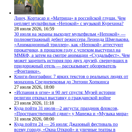
Линч, Кортасар и «Матрица» в российской глуши. Чем
цепляет мультфильм «Непокой» с музыкой Курехина?
28 июля 2026,
16:59
30 июля на экраны выходит мультфильм «Непокой» —
полнометражный дебют режиссера Леонида Шмелькова.
«Анимационный триллер», как «Непокой» аттестуют
прокатчики, в прошлом году с успехом выступил на
ММКФ, а затем на смотре анимации «Суздальфест». Чем
может зацепить история про двух друзей, свернувших в
придорожный отель — рассказывает обозреватель
«Фонтанки».
Книги-биографии: 7 ярких текстов о реальных людях от
монахинь Средневековья до Энтони Хопкинса
27 июля 2026,
18:00
«Испания в огне» и 90 лет спустя: Музей истории
религии открыл выставку о гражданской войне
23 июля 2026,
11:18
Куда пойти 31 июля—2 августа: праздник флоксов,
«Пространственный сдвиг» у Манежа и «Музыка мира»
31 июля 2026,
08:00
Куда пойти 24 — 26 июля: Джазовый фестиваль по
всему городу, «Окна Открой» и уличные театры в