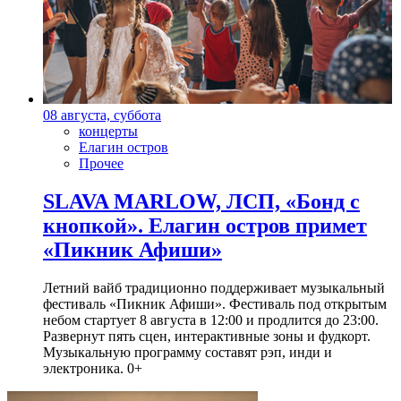
08 августа, суббота
концерты
Елагин остров
Прочее
SLAVA MARLOW, ЛСП, «Бонд с
кнопкой». Елагин остров примет
«Пикник Афиши»
Летний вайб традиционно поддерживает музыкальный
фестиваль «Пикник Афиши». Фестиваль под открытым
небом стартует 8 августа в 12:00 и продлится до 23:00.
Развернут пять сцен, интерактивные зоны и фудкорт.
Музыкальную программу составят рэп, инди и
электроника. 0+