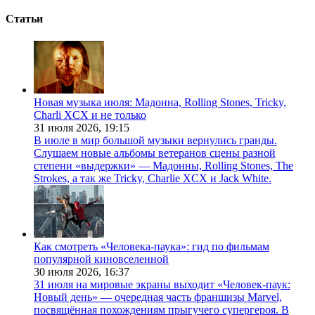
Статьи
Новая музыка июля: Мадонна, Rolling Stones, Tricky,
Charli XCX и не только
31 июля 2026,
19:15
В июле в мир большой музыки вернулись гранды.
Слушаем новые альбомы ветеранов сцены разной
степени «выдержки» — Мадонны, Rolling Stones, The
Strokes, а так же Tricky, Charlie XCX и Jack White.
Как смотреть «Человека-паука»: гид по фильмам
популярной киновселенной
30 июля 2026,
16:37
31 июля на мировые экраны выходит «Человек-паук:
Новый день» — очередная часть франшизы Marvel,
посвящённая похождениям прыгучего супергероя. В