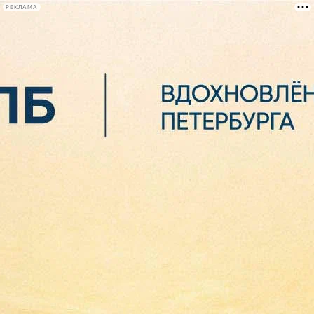
РЕКЛАМА
Афиша Plus
#телегид
Фонтанка.ру
Сегодня:
2026.08.06
11:07
Афиша Plus
кино
спектакли
выставки
концерты
лекции
книги
афиша плюс
новости
+