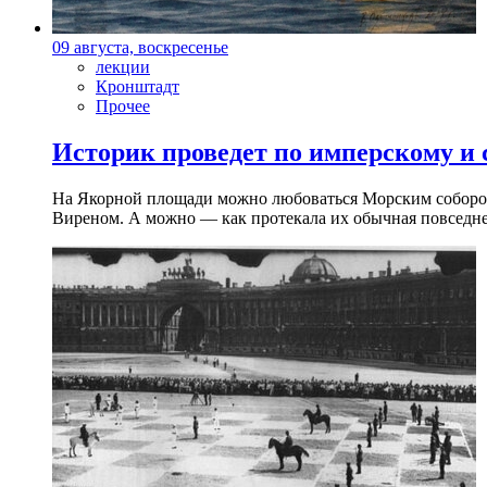
09 августа, воскресенье
лекции
Кронштадт
Прочее
Историк проведет по имперскому и
На Якорной площади можно любоваться Морским собором 
Виреном. А можно — как протекала их обычная повседнев