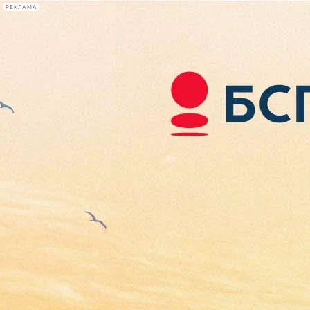
РЕКЛАМА
Афиша Plus
#телегид
Фонтанка.ру
Сегодня:
2026.08.07
07:01
Афиша Plus
кино
спектакли
выставки
концерты
лекции
книги
афиша плюс
новости
+