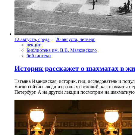
12 августа, среда
-
20 августа, четверг
лекции
Библиотека им. В.В. Маяковского
библиотеки
Историк расскажет о шахматах в ж
Татьяна Ивановская, историк, гид, исследователь и попу
могли сойтись люди из разных сословий, как шахматы пер
Петербург. А на другой лекции посмотрим на шахматную 