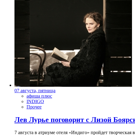
07 августа, пятница
афиша плюс
INDIGO
Прочее
Лев Лурье поговорит с Лизой Боярск
7 августа в атриуме отеля «Индиго» пройдет творческая 