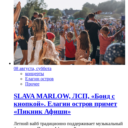
08 августа, суббота
концерты
Елагин остров
Прочее
SLAVA MARLOW, ЛСП, «Бонд с
кнопкой». Елагин остров примет
«Пикник Афиши»
Летний вайб традиционно поддерживает музыкальный