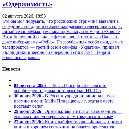
«Одержимость»
02 августа 2026, 18:53
Кто бы мог подумать, что российский стриминг вывалит в
середине лета одни из самых ожидаемых телесериалов года:
пятый сезон «Мажора», паранормальную комедию «Зовите
Витю!», лучший сериал с фестиваля «Пилот» — «Паша» и
даже кибер-драму «Фейк». Из зарубежных особо ожидаемых
телепроектов — третий сезон сай-фая «Укрытие», приквел
«Блондинки в законе» и очередной спин-офф «Теории
большого взрыва».
Новости
04 августа 2026
- ТАСС: Григорий Заславский
освобожден от должности ректора ГИТИСа
30 июля 2026
- В России учредили национальную
премию имени Майи Плисецкой, лауреаты вместе
поставят балет
29 июля 2026
- Эрмитаж защитится от самозванцев —
его имя стало «общеизвестным товарным знаком»
27 июля 2026
- Книжный фестиваль «Фонарь» примет
книги в хорошем состоянии на благотворительную