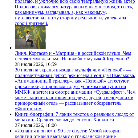
полагаю, и уж точно всю свою театральную жизнь актер
Поднозов занимался натуральным шаманством, то есть,
как минимум, заглядывал, а, как максимум,
путешествовал по ту сторону реальности, увлекая за
собой зрителей.
Линч, Кортасар и «Матрица» в российской глуши. Чем
цепляет мультфильм «Непокой» с музыкой Курехина?
28 июля 2026,
16:59
30 июля на экраны выходит мультфильм «Непокой» —
полнометражный дебют режиссера Леонида Шмелькова.
«Анимационный триллер», как «Непокой» аттестуют
прокатчики, в прошлом году с успехом выступил на
ММКФ, а затем на смотре анимации «Суздальфест». Чем
может зацепить история про двух друзей, свернувших в
придорожный отель — рассказывает обозреватель
«Фонтанки».
Книги-биографии: 7 ярких текстов о реальных людях от
монахинь Средневековья до Энтони Хопкинса
27 июля 2026,
18:00
«Испания в огне» и 90 лет спустя: Музей истории
религии открыл выставку о гражданской войне