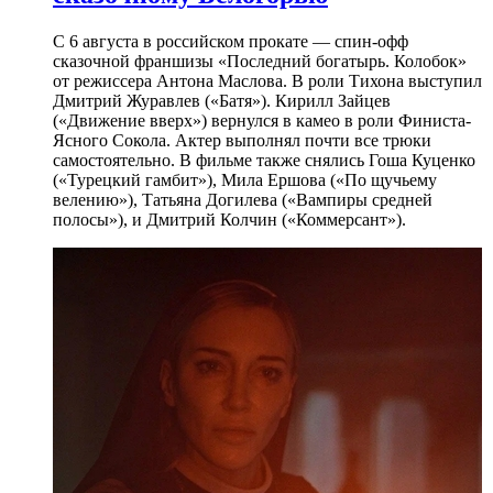
С 6 августа в российском прокате — спин-офф
сказочной франшизы «Последний богатырь. Колобок»
от режиссера Антона Маслова. В роли Тихона выступил
Дмитрий Журавлев («Батя»). Кирилл Зайцев
(«Движение вверх») вернулся в камео в роли Финиста-
Ясного Сокола. Актер выполнял почти все трюки
самостоятельно. В фильме также снялись Гоша Куценко
(«Турецкий гамбит»), Мила Ершова («По щучьему
велению»), Татьяна Догилева («Вампиры средней
полосы»), и Дмитрий Колчин («Коммерсант»).