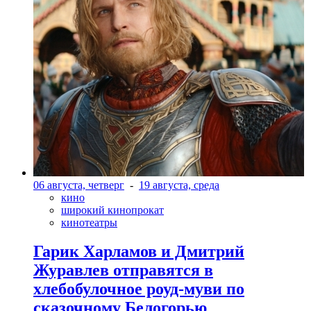
06 августа, четверг
-
19 августа, среда
кино
широкий кинопрокат
кинотеатры
Гарик Харламов и Дмитрий
Журавлев отправятся в
хлебобулочное роуд-муви по
сказочному Белогорью