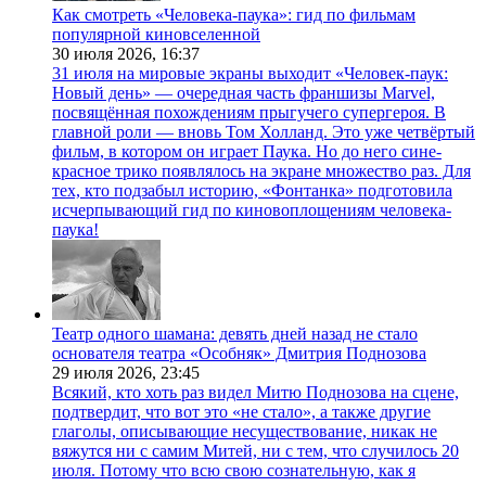
Как смотреть «Человека-паука»: гид по фильмам
популярной киновселенной
30 июля 2026,
16:37
31 июля на мировые экраны выходит «Человек-паук:
Новый день» — очередная часть франшизы Marvel,
посвящённая похождениям прыгучего супергероя. В
главной роли — вновь Том Холланд. Это уже четвёртый
фильм, в котором он играет Паука. Но до него сине-
красное трико появлялось на экране множество раз. Для
тех, кто подзабыл историю, «Фонтанка» подготовила
исчерпывающий гид по киновоплощениям человека-
паука!
Театр одного шамана: девять дней назад не стало
основателя театра «Особняк» Дмитрия Поднозова
29 июля 2026,
23:45
Всякий, кто хоть раз видел Митю Поднозова на сцене,
подтвердит, что вот это «не стало», а также другие
глаголы, описывающие несуществование, никак не
вяжутся ни с самим Митей, ни с тем, что случилось 20
июля. Потому что всю свою сознательную, как я