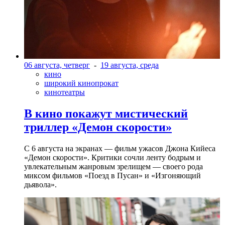
06 августа, четверг
-
19 августа, среда
кино
широкий кинопрокат
кинотеатры
В кино покажут мистический
триллер «Демон скорости»
С 6 августа на экранах — фильм ужасов Джона Кийеса
«Демон скорости». Критики сочли ленту бодрым и
увлекательным жанровым зрелищeм — своего рода
миксом фильмов «Поезд в Пусан» и «Изгоняющий
дьявола».