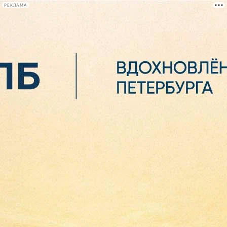
РЕКЛАМА
Афиша Plus
#телегид
Фонтанка.ру
Сегодня:
2026.08.06
07:35
Афиша Plus
кино
спектакли
выставки
концерты
лекции
книги
афиша плюс
новости
+