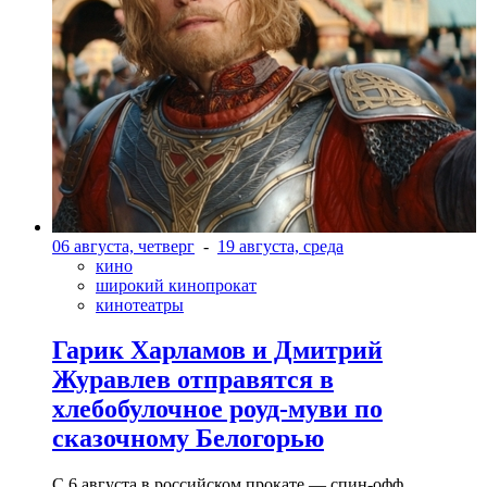
06 августа, четверг
-
19 августа, среда
кино
широкий кинопрокат
кинотеатры
Гарик Харламов и Дмитрий
Журавлев отправятся в
хлебобулочное роуд-муви по
сказочному Белогорью
С 6 августа в российском прокате — спин-офф