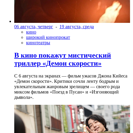
06 августа, четверг
-
19 августа, среда
кино
широкий кинопрокат
кинотеатры
В кино покажут мистический
триллер «Демон скорости»
С 6 августа на экранах — фильм ужасов Джона Кийеса
«Демон скорости». Критики сочли ленту бодрым и
увлекательным жанровым зрелищeм — своего рода
миксом фильмов «Поезд в Пусан» и «Изгоняющий
дьявола».