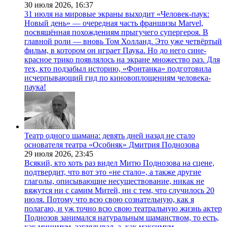
30 июля 2026,
16:37
31 июля на мировые экраны выходит «Человек-паук:
Новый день» — очередная часть франшизы Marvel,
посвящённая похождениям прыгучего супергероя. В
главной роли — вновь Том Холланд. Это уже четвёртый
фильм, в котором он играет Паука. Но до него сине-
красное трико появлялось на экране множество раз. Для
тех, кто подзабыл историю, «Фонтанка» подготовила
исчерпывающий гид по киновоплощениям человека-
паука!
Театр одного шамана: девять дней назад не стало
основателя театра «Особняк» Дмитрия Поднозова
29 июля 2026,
23:45
Всякий, кто хоть раз видел Митю Поднозова на сцене,
подтвердит, что вот это «не стало», а также другие
глаголы, описывающие несуществование, никак не
вяжутся ни с самим Митей, ни с тем, что случилось 20
июля. Потому что всю свою сознательную, как я
полагаю, и уж точно всю свою театральную жизнь актер
Поднозов занимался натуральным шаманством, то есть,
как минимум, заглядывал, а, как максимум,