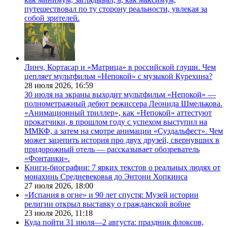
путешествовал по ту сторону реальности, увлекая за
собой зрителей.
Линч, Кортасар и «Матрица» в российской глуши. Чем
цепляет мультфильм «Непокой» с музыкой Курехина?
28 июля 2026,
16:59
30 июля на экраны выходит мультфильм «Непокой» —
полнометражный дебют режиссера Леонида Шмелькова.
«Анимационный триллер», как «Непокой» аттестуют
прокатчики, в прошлом году с успехом выступил на
ММКФ, а затем на смотре анимации «Суздальфест». Чем
может зацепить история про двух друзей, свернувших в
придорожный отель — рассказывает обозреватель
«Фонтанки».
Книги-биографии: 7 ярких текстов о реальных людях от
монахинь Средневековья до Энтони Хопкинса
27 июля 2026,
18:00
«Испания в огне» и 90 лет спустя: Музей истории
религии открыл выставку о гражданской войне
23 июля 2026,
11:18
Куда пойти 31 июля—2 августа: праздник флоксов,