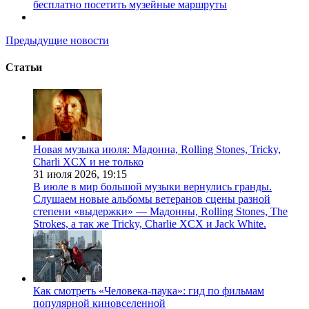
бесплатно посетить музейные маршруты
Предыдущие новости
Статьи
Новая музыка июля: Мадонна, Rolling Stones, Tricky,
Charli XCX и не только
31 июля 2026,
19:15
В июле в мир большой музыки вернулись гранды.
Слушаем новые альбомы ветеранов сцены разной
степени «выдержки» — Мадонны, Rolling Stones, The
Strokes, а так же Tricky, Charlie XCX и Jack White.
Как смотреть «Человека-паука»: гид по фильмам
популярной киновселенной