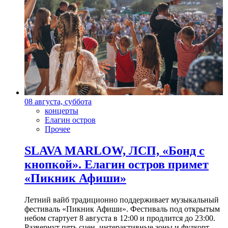
08 августа, суббота
концерты
Елагин остров
Прочее
SLAVA MARLOW, ЛСП, «Бонд с
кнопкой». Елагин остров примет
«Пикник Афиши»
Летний вайб традиционно поддерживает музыкальный
фестиваль «Пикник Афиши». Фестиваль под открытым
небом стартует 8 августа в 12:00 и продлится до 23:00.
Развернут пять сцен, интерактивные зоны и фудкорт.