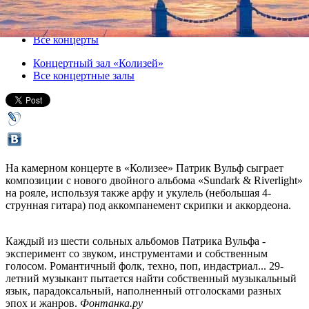
20 января 2013, воскресенье
,
19.00
Версия для печати
Все концерты
Концертный зал «Колизей»
Все концертные залы
На камерном концерте в «Колизее» Патрик Вульф сыграет
композиции с нового двойного альбома «Sundark & Riverlight»
на рояле, используя также арфу и укулель (небольшая 4-
струнная гитара) под аккомпанемент скрипки и аккордеона.
Каждый из шести сольных альбомов Патрика Вульфа -
эксперимент со звуком, инструментами и собственным
голосом. Романтичный фолк, техно, поп, индастриал... 29-
летний музыкант пытается найти собственный музыкальный
язык, парадоксальный, наполненный отголосками разных
эпох и жанров.
Фонтанка.ру