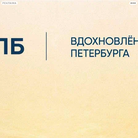
РЕКЛАМА
Афиша Plus
#телегид
Фонтанка.ру
Сегодня:
2026.08.06
05:37
Афиша Plus
кино
спектакли
выставки
концерты
лекции
книги
афиша плюс
новости
+