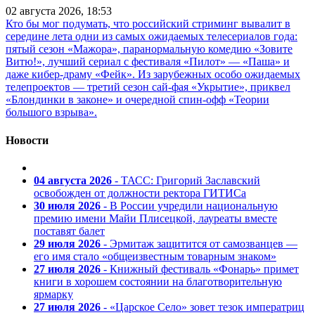
02 августа 2026, 18:53
Кто бы мог подумать, что российский стриминг вывалит в
середине лета одни из самых ожидаемых телесериалов года:
пятый сезон «Мажора», паранормальную комедию «Зовите
Витю!», лучший сериал с фестиваля «Пилот» — «Паша» и
даже кибер-драму «Фейк». Из зарубежных особо ожидаемых
телепроектов — третий сезон сай-фая «Укрытие», приквел
«Блондинки в законе» и очередной спин-офф «Теории
большого взрыва».
Новости
04 августа 2026
- ТАСС: Григорий Заславский
освобожден от должности ректора ГИТИСа
30 июля 2026
- В России учредили национальную
премию имени Майи Плисецкой, лауреаты вместе
поставят балет
29 июля 2026
- Эрмитаж защитится от самозванцев —
его имя стало «общеизвестным товарным знаком»
27 июля 2026
- Книжный фестиваль «Фонарь» примет
книги в хорошем состоянии на благотворительную
ярмарку
27 июля 2026
- «Царское Село» зовет тезок императриц