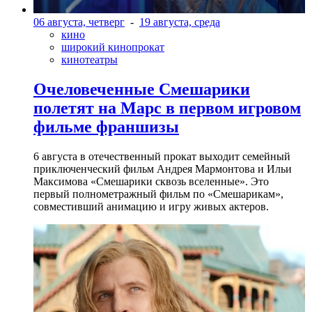
06 августа, четверг
-
19 августа, среда
кино
широкий кинопрокат
кинотеатры
Очеловеченные Смешарики
полетят на Марс в первом игровом
фильме франшизы
6 августа в отечественный прокат выходит семейный
приключенческий фильм Андрея Мармонтова и Ильи
Максимова «Смешарики сквозь вселенные». Это
первый полнометражный фильм по «Смешарикам»,
совместивший анимацию и игру живых актеров.