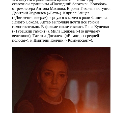
сказочной франшизы «Последний богатырь. Колобок»
от режиссера Антона Маслова. В роли Тихона выступил
Дмитрий Журавлев («Батя»). Кирилл Зайцев
(«Движение вверх») вернулся в камео в роли Финиста-
Ясного Сокола. Актер выполнял почти все трюки
самостоятельно. В фильме также снялись Гоша Куценко
(«Турецкий гамбит»), Мила Ершова («По щучьему
велению»), Татьяна Догилева («Вампиры средней
полосы»), и Дмитрий Колчин («Коммерсант»).